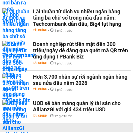
Lãi thuần từ dịch vụ nhiều ngân hàng
tăng ba chữ số trong nửa đầu năm:
Techcombank dẫn đầu, Big4 tụt hạng
TÀI CHÍNH
-
1 phút trước
Doanh nghiệp rút tiền mặt đến 300
triệu/ngày dễ dàng qua quét mã QR trên
ứng dụng TPBank Biz
TÀI CHÍNH
-
1 phút trước
Hơn 3.700 nhân sự rời ngành ngân hàng
sau nửa đầu năm 2026
TÀI CHÍNH
-
1 phút trước
UOB sẽ bán mảng quản lý tài sản cho
AllianzGI với giá 434 triệu USD
TÀI CHÍNH
-
12 giờ trước