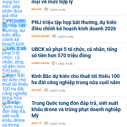
mại về mức hợp lý
NHÀ ĐẤT
-
1 phút trước
PNJ triệu tập họp bất thường, dự kiến
điều chỉnh kế hoạch kinh doanh 2026
DOANH NGHIỆP
-
1 phút trước
UBCK xử phạt 5 tổ chức, cá nhân, tổng
số tiền hơn 570 triệu đồng
CHỨNG KHOÁN
-
1 phút trước
Kinh Bắc dự kiến cho thuê tối thiểu 100
ha đất công nghiệp trong nửa cuối năm
NHÀ ĐẤT
-
1 phút trước
Trung Quốc tung đòn đáp trả, siết xuất
khẩu drone và trừng phạt doanh nghiệp
Mỹ
QUỐC TẾ
-
1 phút trước