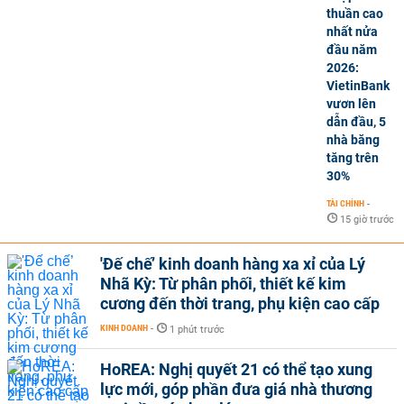
thuần cao
nhất nửa
đầu năm
2026:
VietinBank
vươn lên
dẫn đầu, 5
nhà băng
tăng trên
30%
TÀI CHÍNH
-
15 giờ trước
'Đế chế’ kinh doanh hàng xa xỉ của Lý
Nhã Kỳ: Từ phân phối, thiết kế kim
cương đến thời trang, phụ kiện cao cấp
KINH DOANH
-
1 phút trước
HoREA: Nghị quyết 21 có thể tạo xung
lực mới, góp phần đưa giá nhà thương