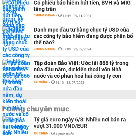
Cổ phiếu bảo hiểm hút tiền, BVH và MIG
tăng trần
CHỨNG KHOÁN
-
14:49 | 29/11/2024
Danh mục đầu tư hàng chục tỷ USD của
các công ty bảo hiểm đang được phân bổ
thế nào?
CHỨNG KHOÁN
-
07:00 | 22/02/2024
Tập đoàn Bảo Việt: Ước lãi 866 tỷ trong
nửa đầu năm, dự kiến thoái vốn Nhà
nước và cổ phần hoá hai công ty con
TÀI CHÍNH
-
11:10 | 13/07/2023
Cùng chuyên mục
Tỷ giá euro ngày 6/8: Nhiều nơi bán ra
vượt 31.000 VND/EUR
TÀI CHÍNH
-
1 phút trước