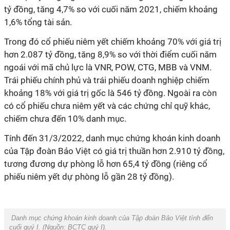
tỷ đồng, tăng 4,7% so với cuối năm 2021, chiếm khoảng
1,6% tổng tài sản.
Trong đó cổ phiếu niêm yết chiếm khoảng 70% với giá trị
hơn 2.087 tỷ đồng, tăng 8,9% so với thời điểm cuối năm
ngoái với mã chủ lực là VNR, POW, CTG, MBB và VNM.
Trái phiếu chính phủ và trái phiếu doanh nghiệp chiếm
khoảng 18% với giá trị gốc là 546 tỷ đồng. Ngoài ra còn
có cổ phiếu chưa niêm yết và các chứng chỉ quỹ khác,
chiếm chưa đến 10% danh mục.
Tính đến 31/3/2022, danh mục chứng khoán kinh doanh
của Tập đoàn Bảo Việt có giá trị thuần hơn 2.910 tỷ đồng,
tương đương dự phòng lỗ hơn 65,4 tỷ đồng (riêng cổ
phiếu niêm yết dự phòng lỗ gần 28 tỷ đồng).
Danh mục chứng khoán kinh doanh của Tập đoàn Bảo Việt tính đến
cuối quý I. (Nguồn:
BCTC quý I
).