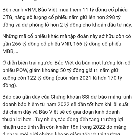
Bên cạnh VNM, Bảo Việt mua thêm 11 tỷ đồng cổ phiếu
CTG, nâng số lượng cổ phiếu nắm giữ lên hơn 298 tỷ
đồng và dự phòng lỗ hơn 2 tỷ đồng cho khoản đầu tư này.
Những mã cổ phiếu khác mà tập đoàn này sở hữu còn có
gần 266 tỷ đồng cổ phiếu VNR, 166 tỷ đồng cổ phiếu
MBB,...
Ở diễn biến trái ngược, Bảo Việt đã bán một lượng lớn cổ
phiếu POW, giảm khoảng 50 tỷ đồng giá trị nắm giữ
xuống còn 122 tỷ đồng (cuối năm 2021 là hơn 170 tỷ
đồng).
Báo cáo gần đây của Chứng khoán SSI dự báo mảng kinh
doanh bảo hiểm từ năm 2022 sẽ dần tốt hơn khi lãi suất
đã chạm đáy và Bảo Việt sẽ có giai đoạn kinh doanh
thuận lợi hơn . Tuy nhiên, tác động đến tăng trưởng lợi
nhuận ước tính vẫn còn khiêm tốn trong 2022 do mảng
dịch vụ môi giới chứng khoán giảm tốc và thị trường