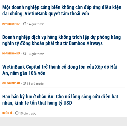
Một doanh nghiệp cảng biển không còn đáp ứng điều kiện
đại chúng, VietinBank quyết tâm thoái vốn
DOANH NGHIỆP
-
14 giờ trước
Doanh nghiệp dịch vụ hàng không trích lập dự phòng hàng
nghìn tỷ đồng khoản phải thu từ Bamboo Airways
DOANH NGHIỆP
-
13 giờ trước
VietinBank Capital trở thành cổ đông lớn của Xếp dỡ Hải
An, nắm gần 10% vốn
CHỨNG KHOÁN
-
15 giờ trước
Hạn hán kỷ lục ở châu Âu: Cho nổ lòng sông cứu điện hạt
nhân, kinh tế tổn thất hàng tỷ USD
QUỐC TẾ
-
15 giờ trước