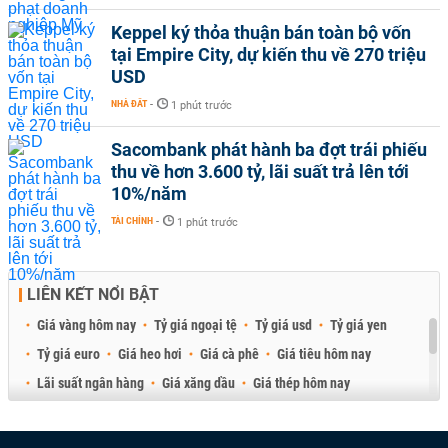
Keppel ký thỏa thuận bán toàn bộ vốn
tại Empire City, dự kiến thu về 270 triệu
USD
NHÀ ĐẤT
-
1 phút trước
Sacombank phát hành ba đợt trái phiếu
thu về hơn 3.600 tỷ, lãi suất trả lên tới
10%/năm
TÀI CHÍNH
-
1 phút trước
LIÊN KẾT NỔI BẬT
Giá vàng hôm nay
Tỷ giá ngoại tệ
Tỷ giá usd
Tỷ giá yen
Tỷ giá euro
Giá heo hơi
Giá cà phê
Giá tiêu hôm nay
Lãi suất ngân hàng
Giá xăng dầu
Giá thép hôm nay
Giá sầu riêng
Giá thịt heo
Giá gạo
Giá cao su
Best Retail Brokers
Diễn đàn đầu tư Việt Nam 2026