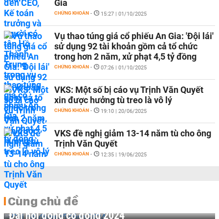
Gia
CHỨNG KHOÁN
-
15:27 | 01/10/2025
Vụ thao túng giá cổ phiếu An Gia: 'Đội lái'
sử dụng 92 tài khoản gồm cả tổ chức
trong hơn 2 năm, xử phạt 4,5 tỷ đồng
CHỨNG KHOÁN
-
07:26 | 01/10/2025
VKS: Một số bị cáo vụ Trịnh Văn Quyết
xin được hưởng tù treo là vô lý
CHỨNG KHOÁN
-
19:10 | 20/06/2025
VKS đề nghị giảm 13-14 năm tù cho ông
Trịnh Văn Quyết
CHỨNG KHOÁN
-
12:35 | 19/06/2025
Cùng chủ đề
Đại hội đồng cổ đông 2024