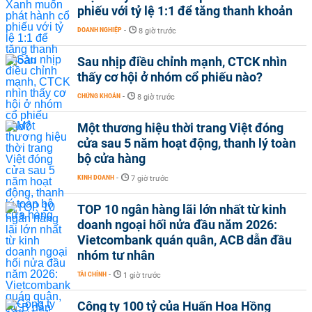
phiếu với tỷ lệ 1:1 để tăng thanh khoản
DOANH NGHIỆP
-
8 giờ trước
Sau nhịp điều chỉnh mạnh, CTCK nhìn
thấy cơ hội ở nhóm cổ phiếu nào?
CHỨNG KHOÁN
-
8 giờ trước
Một thương hiệu thời trang Việt đóng
cửa sau 5 năm hoạt động, thanh lý toàn
bộ cửa hàng
KINH DOANH
-
7 giờ trước
TOP 10 ngân hàng lãi lớn nhất từ kinh
doanh ngoại hối nửa đầu năm 2026:
Vietcombank quán quân, ACB dẫn đầu
nhóm tư nhân
TÀI CHÍNH
-
1 giờ trước
Công ty 100 tỷ của Huấn Hoa Hồng