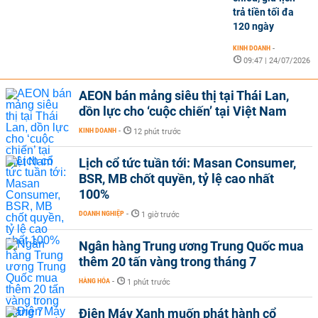
trả tiền tối đa
120 ngày
KINH DOANH
-
09:47 | 24/07/2026
AEON bán mảng siêu thị tại Thái Lan,
dồn lực cho ‘cuộc chiến’ tại Việt Nam
KINH DOANH
-
12 phút trước
Lịch cổ tức tuần tới: Masan Consumer,
BSR, MB chốt quyền, tỷ lệ cao nhất
100%
DOANH NGHIỆP
-
1 giờ trước
Ngân hàng Trung ương Trung Quốc mua
thêm 20 tấn vàng trong tháng 7
HÀNG HÓA
-
1 phút trước
Điện Máy Xanh muốn phát hành cổ