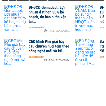
ĐHĐCĐ Gemadept: Lợi
ĐHĐ
nhuận đạt hơn 50% kế
sun
hoạch, dự báo cước vận
kiên
tải...
niê
DOANH NGHIỆP
-
DOANH
12:54 | 25/06/2024
CEO Minh Phú giải bày
Bà 
câu chuyện nuôi tôm theo
'Ita
công nghệ mới và kế...
để 
DOANH NGHIỆP
-
CHỨN
17:50 | 22/06/2024