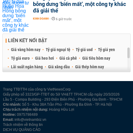
bỗng dưng ‘biến mất’, một công ty khác
đã giải thể
KINH DOANH
-
6 giờ trước
LIÊN KẾT NỔI BẬT
Giá vàng hôm nay
Tỷ giá ngoại tệ
Tỷ giá usd
Tỷ giá yen
Tỷ giá euro
Giá heo hơi
Giá cà phê
Giá tiêu hôm nay
Lãi suất ngân hàng
Giá xăng dầu
Giá thép hôm nay
Giá sầu riêng
Giá thịt heo
Giá gạo
Giá cao su
Best Retail Brokers
Diễn đàn đầu tư Việt Nam 2026
Trang TTĐTTH của công ty VietNewsCorp
Giấy phép số 3323/GP-TTĐT do Sở VH&TT TP.HCM cấp ngày 20/3/2026
Lầu 5 - Compa Building - 293 Điện Biên Phủ - Phường Gia Định - TP.HCM
Chi nhánh:
Số 5 - Khu 38A Trần Phú - Phường Ba Đình - TP. Hà Nội
Chịu trách nhiệm nội dung:
Hoàng Hữu Lợi
Hotline:
0975798489
Email:
info@vietnambiz.vn
Trách nhiệm về thông tin
DỊCH VỤ QUẢNG CÁO