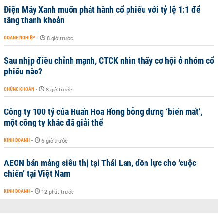
Điện Máy Xanh muốn phát hành cổ phiếu với tỷ lệ 1:1 để
tăng thanh khoản
DOANH NGHIỆP
-
8 giờ trước
Sau nhịp điều chỉnh mạnh, CTCK nhìn thấy cơ hội ở nhóm cổ
phiếu nào?
CHỨNG KHOÁN
-
8 giờ trước
Công ty 100 tỷ của Huấn Hoa Hồng bỗng dưng ‘biến mất’,
một công ty khác đã giải thể
KINH DOANH
-
6 giờ trước
AEON bán mảng siêu thị tại Thái Lan, dồn lực cho ‘cuộc
chiến’ tại Việt Nam
KINH DOANH
-
12 phút trước