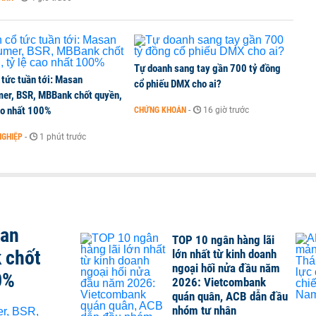
Tự doanh sang tay gần 700 tỷ đồng
 tức tuần tới: Masan
cổ phiếu DMX cho ai?
er, BSR, MBBank chốt quyền,
ao nhất 100%
CHỨNG KHOÁN
-
16 giờ trước
NGHIỆP
-
1 phút trước
san
TOP 10 ngân hàng lãi
 chốt
lớn nhất từ kinh doanh
ngoại hối nửa đầu năm
0%
2026: Vietcombank
quán quân, ACB dẫn đầu
nhóm tư nhân