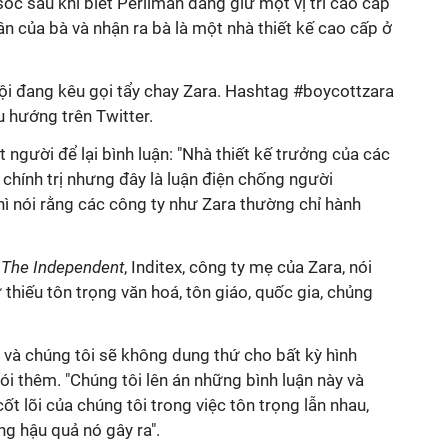
sốc sau khi biết Perilman đang giữ một vị trí cao cấp
hân của bà và nhận ra bà là một nhà thiết kế cao cấp ở
i đang kêu gọi tẩy chay Zara. Hashtag #boycottzara
u hướng trên Twitter.
 người để lại bình luận: "Nhà thiết kế trưởng của các
chính trị nhưng đây là luận điện chống người
hì nói rằng các công ty như Zara thường chỉ hành
i
The Independent
, Inditex, công ty mẹ của Zara, nói
thiếu tôn trọng văn hoá, tôn giáo, quốc gia, chủng
 và chúng tôi sẽ không dung thứ cho bất kỳ hình
nói thêm. "Chúng tôi lên án những bình luận này và
cốt lõi của chúng tôi trong việc tôn trọng lẫn nhau,
ng hậu quả nó gây ra".