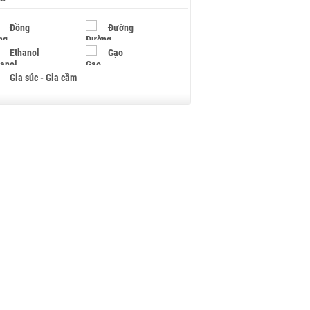
Đồng
Đường
Ethanol
Gạo
Gia súc - Gia cầm
Giấy
Gỗ
Hạt điều
Hồ tiêu - Hạt tiêu
Khí đốt
Kim loại khác
Mắc ca
Muối
Ngũ cốc
Nhựa - Hạt nhựa
Palladium
Phân bón