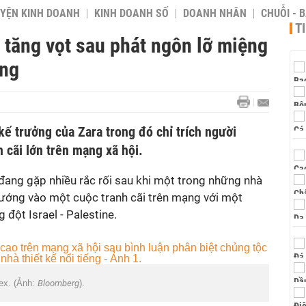
YỆN KINH DOANH
KINH DOANH SỐ
DOANH NHÂN
CHUỖI - 
T
 tăng vọt sau phát ngôn lỡ miệng
ếng
 kế trưởng của Zara trong đó chỉ trích người
h cãi lớn trên mạng xã hội.
đang gặp nhiều rắc rối sau khi một trong những nhà
vướng vào một cuộc tranh cãi trên mạng với một
đột Israel - Palestine.
tex. (Ảnh:
Bloomberg
).