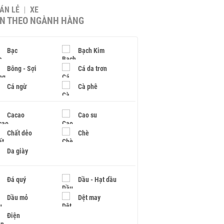
BÁN LẺ
XE
IN THEO NGÀNH HÀNG
Bạc
Bạch Kim
Bông - Sợi
Cá da trơn
Cá ngừ
Cà phê
Cacao
Cao su
Chất dẻo
Chè
Da giày
Đá quý
Dầu - Hạt dầu
Dầu mỏ
Dệt may
Điện