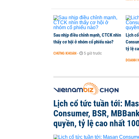
Sau nhịp điều chỉnh mạnh, CTCK nhìn
Lịch cổ
thấy cơ hội ở nhóm cổ phiếu nào?
Consum
tỷ lệ c
CHỨNG KHOÁN
-
5 giờ trước
DOANH 
Lịch cổ tức tuần tới: Ma
Consumer, BSR, MBBank
quyền, tỷ lệ cao nhất 10