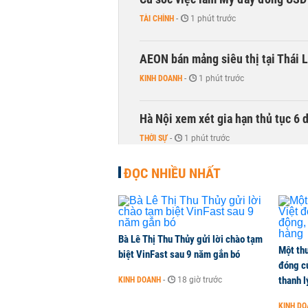
TÀI CHÍNH
-
1 phút trước
AEON bán mảng siêu thị tại Thái L
KINH DOANH
-
1 phút trước
Hà Nội xem xét gia hạn thủ tục 6 
THỜI SỰ
-
1 phút trước
ĐỌC NHIỀU NHẤT
Bà Lê Thị Thu Thủy gửi lời chào tạm
Một thư
biệt VinFast sau 9 năm gắn bó
đóng c
thanh l
KINH DOANH
-
18 giờ trước
KINH D