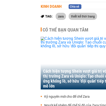
KINH DOANH
Chia sẻ
zara
thiết kế thời trang
TAG:
CÓ THỂ BẠN QUAN TÂM
Cách hiện tượng Shein vượt giá trị v
thị trường Zara và Uniqlo: Tạo chuỗi
ứng khổng lồ, sở hữu 'đội quân' tiếp 
mô lớn
Kỷ nguyên mới cho đế chế Zara
Người kế nhiệm đế chế tỷ đô của Zara từng 