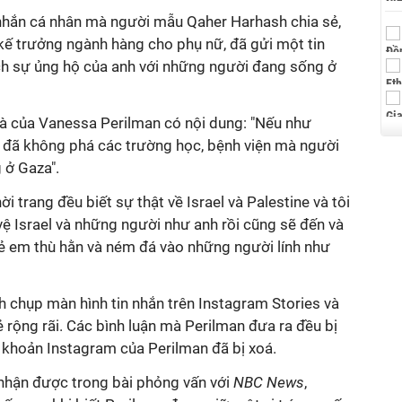
nhắn cá nhân mà người mẫu Qaher Harhash chia sẻ,
kế trưởng ngành hàng cho phụ nữ, đã gửi một tin
ích sự ủng hộ của anh với những người đang sống ở
là của Vanessa Perilman có nội dung: "Nếu như
 đã không phá các trường học, bệnh viện mà người
g ở Gaza".
 trang đều biết sự thật về Israel và Palestine và tôi
ệ Israel và những người như anh rồi cũng sẽ đến và
rẻ em thù hằn và ném đá vào những người lính như
 chụp màn hình tin nhắn trên Instagram Stories và
rộng rãi. Các bình luận mà Perilman đưa ra đều bị
tài khoản Instagram của Perilman đã bị xoá.
 nhận được trong bài phỏng vấn với
NBC News
,