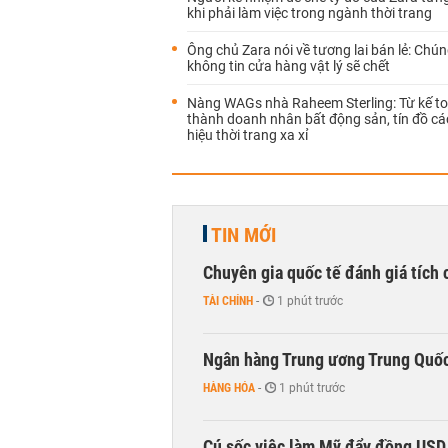
khi phải làm việc trong ngành thời trang
Ông chủ Zara nói về tương lai bán lẻ: Chún
không tin cửa hàng vật lý sẽ chết
Nàng WAGs nhà Raheem Sterling: Từ kế to
thành doanh nhân bất động sản, tín đồ c
hiệu thời trang xa xỉ
TIN MỚI
Chuyên gia quốc tế đánh giá tích 
TÀI CHÍNH
-
1 phút trước
Ngân hàng Trung ương Trung Quốc
HÀNG HÓA
-
1 phút trước
Cú sốc việc làm Mỹ đẩy đồng USD