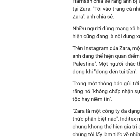
Harhash chia sẻ rằng anh bị 
tại Zara. "Tôi vào trang cá n
Zara", anh chia sẻ.
Nhiều người dùng mạng xã hộ
hiện cũng đang là nội dung x
Trên Instagram của Zara, một
anh đang thể hiện quan điểm 
Palestine". Một người khác t
động khi "động đến túi tiền".
Trong một thông báo gửi tớ
rằng nó "không chấp nhận sự 
tộc hay niềm tin".
"Zara là một công ty đa dạng
thức phân biệt nào", Inditex 
chúng không thể hiện giá trị 
chúng tôi lấy làm tiếc về nhữ