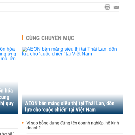
CÙNG CHUYÊN MỤC
ốn hóa
 cung
thị quy
AEON bán mảng siêu thị tại Thái Lan, dồn
lực cho ‘cuộc chiến’ tại Việt Nam
Vì sao bỗng dưng đứng tên doanh nghiệp, hộ kinh
doanh?
'sợ hãi'