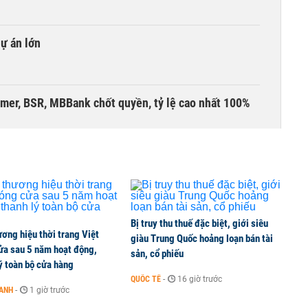
dự án lớn
umer, BSR, MBBank chốt quyền, tỷ lệ cao nhất 100%
 kinh doanh ngoại hối nửa đầu năm 2026:
 đầu nhóm tư nhân
Bị truy thu thuế đặc biệt, giới siêu
ơng hiệu thời trang Việt
 nghiệp, hộ kinh doanh?
giàu Trung Quốc hoảng loạn bán tài
ửa sau 5 năm hoạt động,
sản, cổ phiếu
ý toàn bộ cửa hàng
QUỐC TẾ
-
16 giờ trước
OANH
-
1 giờ trước
lên thủy sản Việt