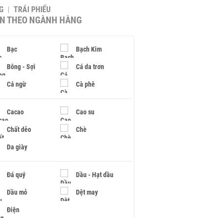
G
TRÁI PHIẾU
IN THEO NGÀNH HÀNG
Bạc
Bạch Kim
Bông - Sợi
Cá da trơn
Cá ngừ
Cà phê
Cacao
Cao su
Chất dẻo
Chè
Da giày
Đá quý
Dầu - Hạt dầu
Dầu mỏ
Dệt may
Điện