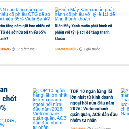
ần tăng nắm giữ bao nhiêu cổ
Điện Máy Xanh muốn phát hành cổ
CTG để sở hữu tối thiểu 65%
phiếu với tỷ lệ 1:1 để tăng thanh
Bank?
khoản
KHOÁN
-
17 giờ trước
DOANH NGHIỆP
-
1 giờ trước
san
TOP 10 ngân hàng lãi
 chốt
lớn nhất từ kinh doanh
ngoại hối nửa đầu năm
0%
2026: Vietcombank
quán quân, ACB dẫn đầu
nhóm tư nhân