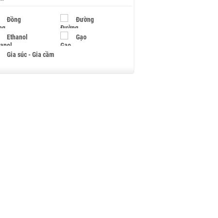
Đồng
Đường
Ethanol
Gạo
Gia súc - Gia cầm
Giấy
Gỗ
Hạt điều
Hồ tiêu - Hạt tiêu
Khí đốt
Kim loại khác
Mắc ca
Muối
Ngũ cốc
Nhựa - Hạt nhựa
Palladium
Phân bón