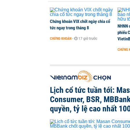
HÀNG HÓA
-
1 phút trước
Chứng khoán VIX chốt ngày chia cổ
NHNN c
tức ngay trong tháng 8
phiếu 
Vietin
CHỨNG KHOÁN
-
17 giờ trước
CHỨNG 
Lịch cổ tức tuần tới: Ma
Consumer, BSR, MBBank
quyền, tỷ lệ cao nhất 10