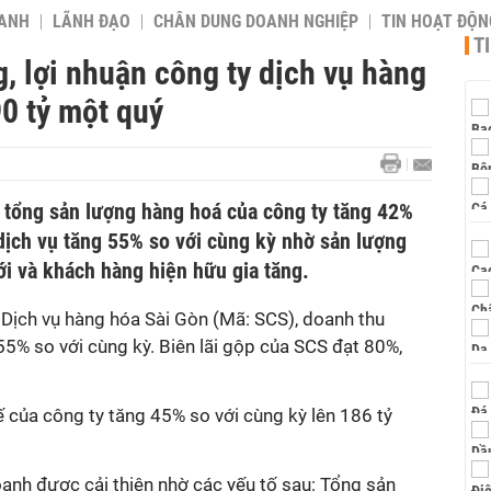
OANH
LÃNH ĐẠO
CHÂN DUNG DOANH NGHIỆP
TIN HOẠT ĐỘN
T
, lợi nhuận công ty dịch vụ hàng
0 tỷ một quý
I, tổng sản lượng hàng hoá của công ty tăng 42%
dịch vụ tăng 55% so với cùng kỳ nhờ sản lượng
i và khách hàng hiện hữu gia tăng.
Dịch vụ hàng hóa Sài Gòn (Mã: SCS)
, doanh thu
55% so với cùng kỳ. Biên lãi gộp của SCS đạt 80%,
huế của công ty tăng 45% so với cùng kỳ lên 186 tỷ
oanh được cải thiện nhờ các yếu tố sau: Tổng sản