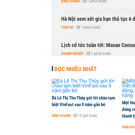
KINH DOANH
-
1 phút trước
Hà Nội xem xét gia hạn thủ tục 6 
THỜI SỰ
-
1 phút trước
Lịch cổ tức tuần tới: Masan Cons
DOANH NGHIỆP
-
1 phút trước
ĐỌC NHIỀU NHẤT
TOP 10 ngân hàng lãi lớn nhất từ
Vietcombank quán quân, ACB dẫn
TÀI CHÍNH
-
1 phút trước
Bà Lê Thị Thu Thủy gửi lời chào tạm
Một thư
Vì sao bỗng dưng đứng tên doanh
biệt VinFast sau 9 năm gắn bó
đóng c
KINH DOANH
-
1 phút trước
thanh l
KINH DOANH
-
15 giờ trước
KINH D
Thuế mới của Mỹ tạo thêm sức ép 