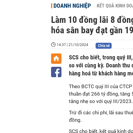
DOANH NGHIỆP
KẾT QUẢ KINH D
Làm 10 đồng lãi 8 đồng
hóa sân bay đạt gần 19
14:37 | 21/10/2024
Chia sẻ
SCS cho biết, trong quý II
so với cùng kỳ. Doanh thu 
hàng hoá từ khách hàng mớ
Theo BCTC quý III của CTCP
thuần đạt 266 tỷ đồng, tăng 
tăng nhẹ so với quý III/2023.
Trừ đi các chi phí, lãi sau t
đồng.
SCS cho biết, kết quả kinh d