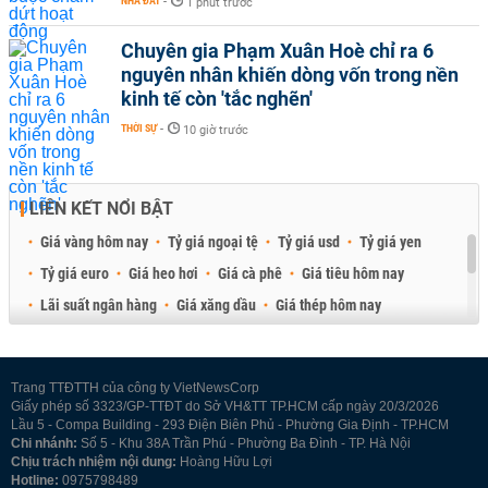
NHÀ ĐẤT
-
1 phút trước
Chuyên gia Phạm Xuân Hoè chỉ ra 6
nguyên nhân khiến dòng vốn trong nền
kinh tế còn 'tắc nghẽn'
THỜI SỰ
-
10 giờ trước
LIÊN KẾT NỔI BẬT
Giá vàng hôm nay
Tỷ giá ngoại tệ
Tỷ giá usd
Tỷ giá yen
Tỷ giá euro
Giá heo hơi
Giá cà phê
Giá tiêu hôm nay
Lãi suất ngân hàng
Giá xăng dầu
Giá thép hôm nay
Giá sầu riêng
Giá thịt heo
Giá gạo
Giá cao su
Best Retail Brokers
Diễn đàn đầu tư Việt Nam 2026
Trang TTĐTTH của công ty VietNewsCorp
Giấy phép số 3323/GP-TTĐT do Sở VH&TT TP.HCM cấp ngày 20/3/2026
Lầu 5 - Compa Building - 293 Điện Biên Phủ - Phường Gia Định - TP.HCM
Chi nhánh:
Số 5 - Khu 38A Trần Phú - Phường Ba Đình - TP. Hà Nội
Chịu trách nhiệm nội dung:
Hoàng Hữu Lợi
Hotline:
0975798489