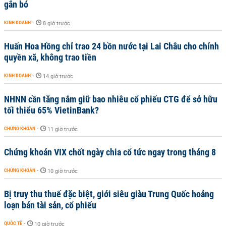
gắn bó
KINH DOANH
-
8 giờ trước
Huấn Hoa Hồng chỉ trao 24 bồn nước tại Lai Châu cho chính
quyền xã, không trao tiền
KINH DOANH
-
14 giờ trước
NHNN cần tăng nắm giữ bao nhiêu cổ phiếu CTG để sở hữu
tối thiểu 65% VietinBank?
CHỨNG KHOÁN
-
11 giờ trước
Chứng khoán VIX chốt ngày chia cổ tức ngay trong tháng 8
CHỨNG KHOÁN
-
10 giờ trước
Bị truy thu thuế đặc biệt, giới siêu giàu Trung Quốc hoảng
loạn bán tài sản, cổ phiếu
QUỐC TẾ
-
10 giờ trước