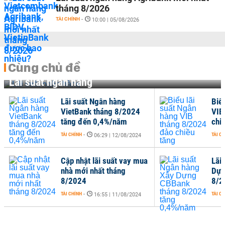
tháng 8/2026
TÀI CHÍNH
-
10:00 | 05/08/2026
Cùng chủ đề
Lãi suất ngân hàng
Lãi suất Ngân hàng
Biể
VietBank tháng 8/2024
VIB
tăng đến 0,4%/năm
chi
TÀI CHÍNH
-
TÀI C
06:29 | 12/08/2024
Cập nhật lãi suất vay mua
Lãi
nhà mới nhất tháng
Dựn
8/2024
8/2
TÀI CHÍNH
-
TÀI C
16:55 | 11/08/2024