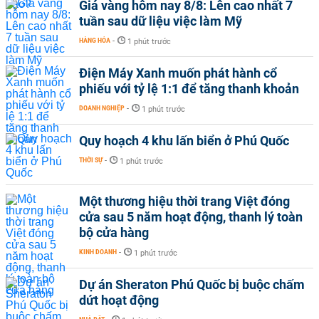
Giá vàng hôm nay 8/8: Lên cao nhất 7
tuần sau dữ liệu việc làm Mỹ
HÀNG HÓA
-
1 phút trước
Điện Máy Xanh muốn phát hành cổ
phiếu với tỷ lệ 1:1 để tăng thanh khoản
DOANH NGHIỆP
-
1 phút trước
Quy hoạch 4 khu lấn biển ở Phú Quốc
THỜI SỰ
-
1 phút trước
Một thương hiệu thời trang Việt đóng
cửa sau 5 năm hoạt động, thanh lý toàn
bộ cửa hàng
KINH DOANH
-
1 phút trước
Dự án Sheraton Phú Quốc bị buộc chấm
dứt hoạt động