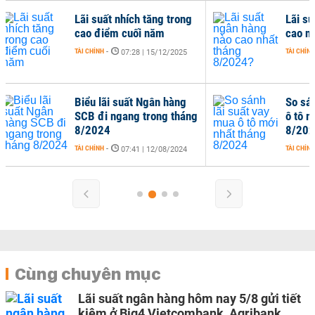
g
Lãi suất ngân hàng nào
C
cao nhất tháng 8/2024?
n
8
TÀI CHÍNH
-
10:34 | 12/08/2024
TÀ
So sánh lãi suất vay mua
ng
ô tô mới nhất tháng
8/2024
TÀI CHÍNH
-
15:47 | 11/08/2024
Cùng chuyên mục
Lãi suất ngân hàng hôm nay 5/8 gửi tiết
kiệm ở Big4 Vietcombank, Agribank,