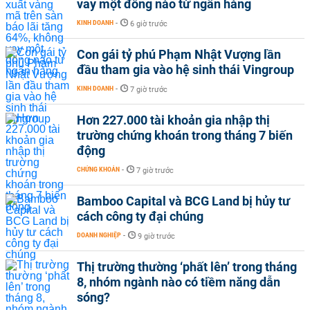
vay một đồng nào từ ngân hàng
KINH DOANH
-
6 giờ trước
Con gái tỷ phú Phạm Nhật Vượng lần
đầu tham gia vào hệ sinh thái Vingroup
KINH DOANH
-
7 giờ trước
Hơn 227.000 tài khoản gia nhập thị
trường chứng khoán trong tháng 7 biến
động
CHỨNG KHOÁN
-
7 giờ trước
Bamboo Capital và BCG Land bị hủy tư
cách công ty đại chúng
DOANH NGHIỆP
-
9 giờ trước
Thị trường thường ‘phất lên’ trong tháng
8, nhóm ngành nào có tiềm năng dẫn
sóng?