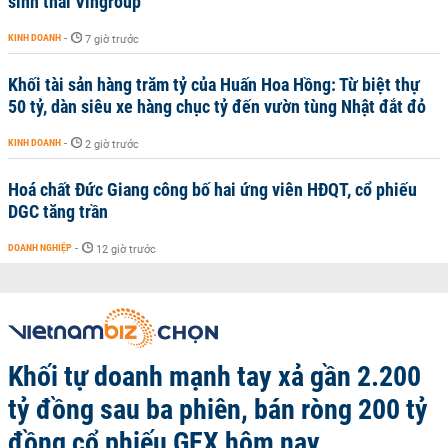
sinh thái Vingroup
KINH DOANH
-
7 giờ trước
Khối tài sản hàng trăm tỷ của Huấn Hoa Hồng: Từ biệt thự
50 tỷ, dàn siêu xe hàng chục tỷ đến vườn tùng Nhật đắt đỏ
KINH DOANH
-
2 giờ trước
Hoá chất Đức Giang công bố hai ứng viên HĐQT, cổ phiếu
DGC tăng trần
DOANH NGHIỆP
-
12 giờ trước
Khối tự doanh mạnh tay xả gần 2.200
tỷ đồng sau ba phiên, bán ròng 200 tỷ
đồng cổ phiếu GEX hôm nay