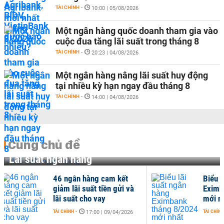
TÀI CHÍNH
-
10:00 | 05/08/2026
Một ngân hàng quốc doanh tham gia vào
cuộc đua tăng lãi suất trong tháng 8
TÀI CHÍNH
-
20:23 | 04/08/2026
Một ngân hàng nâng lãi suất huy động
tại nhiều kỳ hạn ngay đầu tháng 8
TÀI CHÍNH
-
14:00 | 04/08/2026
Cùng chủ đề
Lãi suất ngân hàng
Biểu lãi suất ngân hàng
L
Eximbank tháng 8/2024
V
mới nhất
t
TÀI CHÍNH
-
TÀ
10:18 | 13/08/2024