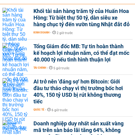
Khối tài sản hàng trăm tỷ của Huấn Hoa
Hồng: Từ biệt thự 50 tỷ, dàn siêu xe
hàng chục tỷ đến vườn tùng Nhật đắt đỏ
KINH DOANH
-
2 giờ trước
Tổng Giám đốc MB: Tự tin hoàn thành
kế hoạch lợi nhuận năm, có thể đạt mốc
40.000 tỷ nếu tình hình thuận lợi
TÀI CHÍNH
-
5 giờ trước
AI trở nên 'đáng sợ' hơn Bitcoin: Giới
đầu tư tháo chạy vì thị trường bốc hơi
40%, 150 tỷ USD bị rút không thương
tiếc
QUỐC TẾ
-
6 giờ trước
Doanh nghiệp duy nhất sản xuất vàng
mã trên sàn báo lãi tăng 64%, không