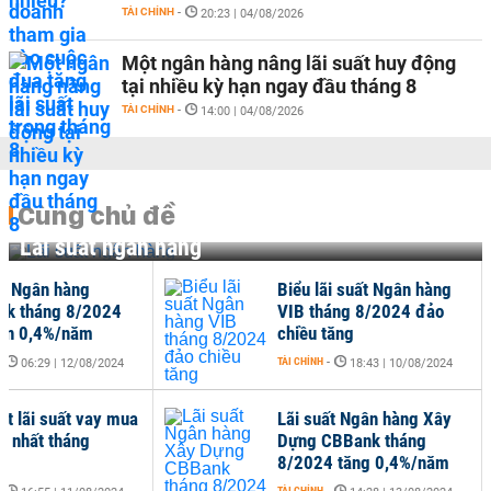
TÀI CHÍNH
-
20:23 | 04/08/2026
Một ngân hàng nâng lãi suất huy động
tại nhiều kỳ hạn ngay đầu tháng 8
TÀI CHÍNH
-
14:00 | 04/08/2026
Cùng chủ đề
Lãi suất ngân hàng
ất Ngân hàng
Biểu lãi suất Ngân hàng
nk tháng 8/2024
VIB tháng 8/2024 đảo
ến 0,4%/năm
chiều tăng
-
TÀI CHÍNH
-
06:29 | 12/08/2024
18:43 | 10/08/2024
ật lãi suất vay mua
Lãi suất Ngân hàng Xây
i nhất tháng
Dựng CBBank tháng
4
8/2024 tăng 0,4%/năm
TÀI CHÍNH