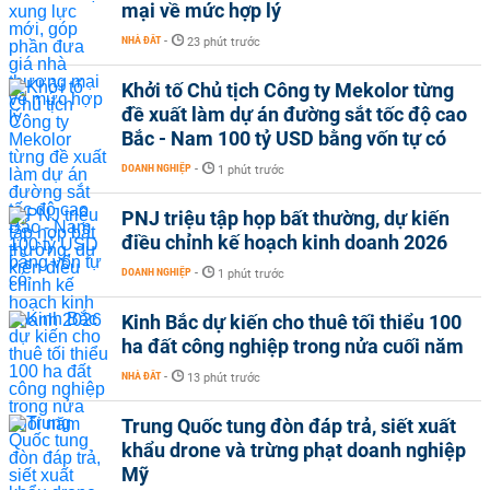
mại về mức hợp lý
NHÀ ĐẤT
-
23 phút trước
Khởi tố Chủ tịch Công ty Mekolor từng
đề xuất làm dự án đường sắt tốc độ cao
Bắc - Nam 100 tỷ USD bằng vốn tự có
DOANH NGHIỆP
-
1 phút trước
PNJ triệu tập họp bất thường, dự kiến
điều chỉnh kế hoạch kinh doanh 2026
DOANH NGHIỆP
-
1 phút trước
Kinh Bắc dự kiến cho thuê tối thiểu 100
ha đất công nghiệp trong nửa cuối năm
NHÀ ĐẤT
-
13 phút trước
Trung Quốc tung đòn đáp trả, siết xuất
khẩu drone và trừng phạt doanh nghiệp
Mỹ