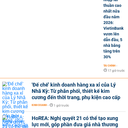
thuần cao
nhất nửa
đầu năm
2026:
VietinBank
vươn lên
dẫn đầu, 5
nhà băng
tăng trên
30%
TÀI CHÍNH
-
17 giờ trước
'Đế chế’ kinh doanh hàng xa xỉ của Lý
Nhã Kỳ: Từ phân phối, thiết kế kim
cương đến thời trang, phụ kiện cao cấp
KINH DOANH
-
1 giờ trước
HoREA: Nghị quyết 21 có thể tạo xung
lực mới, góp phần đưa giá nhà thương