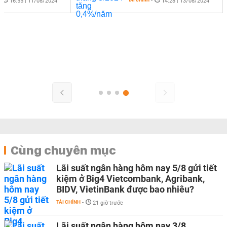
-
-
16:55 | 11/08/2024
14:28 | 13/08/2024
Cùng chuyên mục
Lãi suất ngân hàng hôm nay 5/8 gửi tiết
kiệm ở Big4 Vietcombank, Agribank,
BIDV, VietinBank được bao nhiêu?
TÀI CHÍNH
-
21 giờ trước
Lãi suất ngân hàng hôm nay 3/8