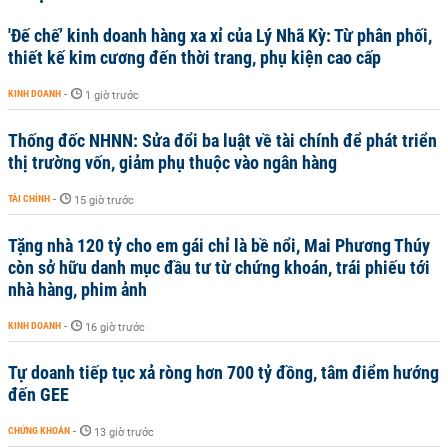
'Đế chế’ kinh doanh hàng xa xỉ của Lý Nhã Kỳ: Từ phân phối,
thiết kế kim cương đến thời trang, phụ kiện cao cấp
KINH DOANH
-
1 giờ trước
Thống đốc NHNN: Sửa đổi ba luật về tài chính để phát triển
thị trường vốn, giảm phụ thuộc vào ngân hàng
TÀI CHÍNH
-
15 giờ trước
Tặng nhà 120 tỷ cho em gái chỉ là bề nổi, Mai Phương Thúy
còn sở hữu danh mục đầu tư từ chứng khoán, trái phiếu tới
nhà hàng, phim ảnh
KINH DOANH
-
16 giờ trước
Tự doanh tiếp tục xả ròng hơn 700 tỷ đồng, tâm điểm hướng
đến GEE
CHỨNG KHOÁN
-
13 giờ trước