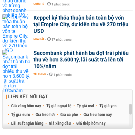
QUỐC TẾ
-
1 phút trước
Keppel ký thỏa thuận bán toàn bộ vốn
tại Empire City, dự kiến thu về 270 triệu
USD
NHÀ ĐẤT
-
17 phút trước
Sacombank phát hành ba đợt trái phiếu
thu về hơn 3.600 tỷ, lãi suất trả lên tới
10%/năm
TÀI CHÍNH
-
1 phút trước
LIÊN KẾT NỔI BẬT
Giá vàng hôm nay
Tỷ giá ngoại tệ
Tỷ giá usd
Tỷ giá yen
Tỷ giá euro
Giá heo hơi
Giá cà phê
Giá tiêu hôm nay
Lãi suất ngân hàng
Giá xăng dầu
Giá thép hôm nay
Giá sầu riêng
Giá thịt heo
Giá gạo
Giá cao su