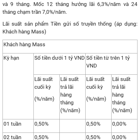
và 9 tháng. Mốc 12 tháng hưởng lãi 6,3%/năm và 24
tháng chạm trần 7,0%/năm.
Lãi suất sản phẩm Tiền gửi số truyền thống (áp dụng:
Khách hàng Mass)
Khách hàng Mass
Kỳ hạn
Số tiền dưới 1 tỷ VND
Số tiền từ trên 1 tỷ
VND
Lãi suất
Lãi suất
Lãi suất
Lãi suất
cuối kỳ
trả lãi
cuối kỳ
trả lãi
hàng
hàng
(%/năm)
(%/năm)
tháng
tháng
(%/năm)
(%/năm)
01 tuần
0,50%
0,50%
0,00%
02 tuần
0,50%
0,50%
0,00%