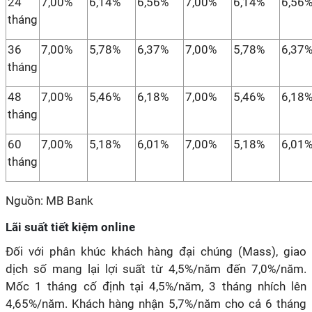
24
7,00%
6,14%
6,56%
7,00%
6,14%
6,56
tháng
36
7,00%
5,78%
6,37%
7,00%
5,78%
6,37
tháng
48
7,00%
5,46%
6,18%
7,00%
5,46%
6,18
tháng
60
7,00%
5,18%
6,01%
7,00%
5,18%
6,01
tháng
Nguồn: MB Bank
Lãi suất tiết kiệm online
Đối với phân khúc khách hàng đại chúng (Mass), giao
dịch số mang lại lợi suất từ 4,5%/năm đến 7,0%/năm.
Mốc 1 tháng cố định tại 4,5%/năm, 3 tháng nhích lên
4,65%/năm. Khách hàng nhận 5,7%/năm cho cả 6 tháng