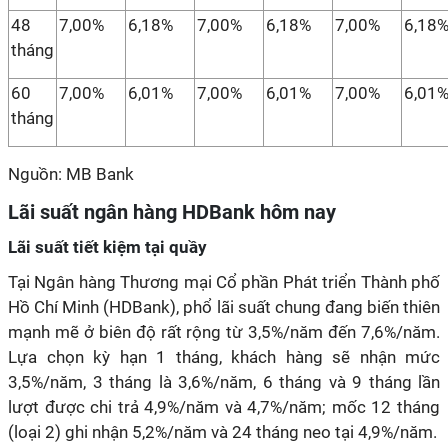
48
7,00%
6,18%
7,00%
6,18%
7,00%
6,18
tháng
60
7,00%
6,01%
7,00%
6,01%
7,00%
6,01
tháng
Nguồn: MB Bank
Lãi suất ngân hàng HDBank hôm nay
Lãi suất tiết kiệm tại quầy
Tại Ngân hàng Thương mại Cổ phần Phát triển Thành phố
Hồ Chí Minh (HDBank), phổ lãi suất chung đang biến thiên
mạnh mẽ ở biên độ rất rộng từ 3,5%/năm đến 7,6%/năm.
Lựa chọn kỳ hạn 1 tháng, khách hàng sẽ nhận mức
3,5%/năm, 3 tháng là 3,6%/năm, 6 tháng và 9 tháng lần
lượt được chi trả 4,9%/năm và 4,7%/năm; mốc 12 tháng
(loại 2) ghi nhận 5,2%/năm và 24 tháng neo tại 4,9%/năm.