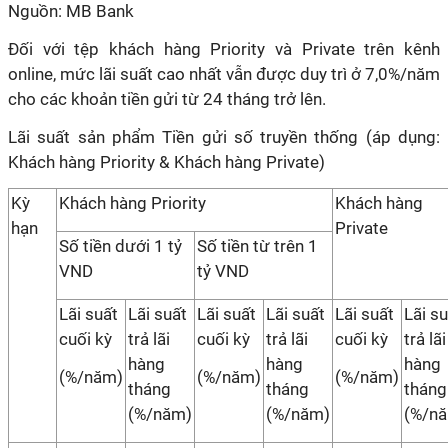
Nguồn: MB Bank
Đối với tệp khách hàng Priority và Private trên kênh
online, mức lãi suất cao nhất vẫn được duy trì ở 7,0%/năm
cho các khoản tiền gửi từ 24 tháng trở lên.
Lãi suất sản phẩm Tiền gửi số truyền thống (áp dụng:
Khách hàng Priority & Khách hàng Private)
Kỳ
Khách hàng Priority
Khách hàng
hạn
Private
Số tiền dưới 1 tỷ
Số tiền từ trên 1
VND
tỷ VND
Lãi suất
Lãi suất
Lãi suất
Lãi suất
Lãi suất
Lãi s
cuối kỳ
trả lãi
cuối kỳ
trả lãi
cuối kỳ
trả lãi
hàng
hàng
hàng
(%/năm)
(%/năm)
(%/năm)
tháng
tháng
tháng
(%/năm)
(%/năm)
(%/n