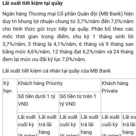
Lãi suất tiết kiệm tại quầy
Ngân hàng Thương mại Cổ phần Quân đội (MB Bank) hiện
duy trì khung lợi nhuận chung từ 3,7%/năm đến 7,0%/năm
cho hình thức gửi trực tiếp tại quầy. Phân bổ theo các
mốc thời gian trọng điểm, chu kỳ 1 tháng sinh lời
3,7%/năm, 3 tháng là 4,1%/năm, 6 tháng và 9 tháng san
bằng mức 4,6%/năm, 12 tháng đạt 6,2%/năm và 24 tháng
đem lại mức ưu đãi kỷ lục 7,0%/năm.
Lãi suất tiết kiệm cá nhân tại quầy của MB Bank
Kỳ
Khách hàng Priority
Khách hàng
hạn
Private
Số tiền dưới 1 tỷ
Số tiền từ trên 1
VND
tỷ VND
Lãi suất
Lãi suất
Lãi suất
Lãi suất
Lãi suất
Lãi s
cuối kỳ
trả lãi
cuối kỳ
trả lãi
cuối kỳ
trả lãi
hàng
hàng
hàng