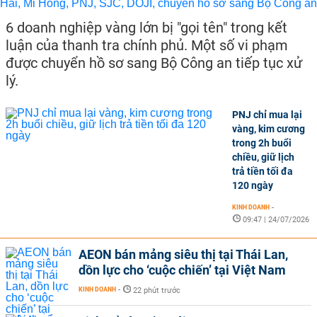
6 doanh nghiệp vàng lớn bị "gọi tên" trong kết
luận của thanh tra chính phủ. Một số vi phạm
được chuyển hồ sơ sang Bộ Công an tiếp tục xử
lý.
PNJ chỉ mua lại
vàng, kim cương
trong 2h buổi
chiều, giữ lịch
trả tiền tối đa
120 ngày
KINH DOANH
-
09:47 | 24/07/2026
AEON bán mảng siêu thị tại Thái Lan,
dồn lực cho ‘cuộc chiến’ tại Việt Nam
KINH DOANH
-
22 phút trước