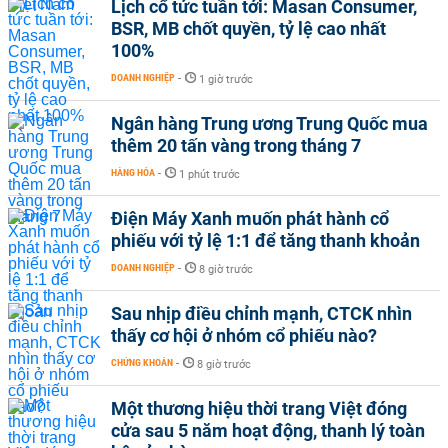
Lịch cổ tức tuần tới: Masan Consumer,
BSR, MB chốt quyền, tỷ lệ cao nhất
100%
DOANH NGHIỆP
-
1 giờ trước
Ngân hàng Trung ương Trung Quốc mua
thêm 20 tấn vàng trong tháng 7
HÀNG HÓA
-
1 phút trước
Điện Máy Xanh muốn phát hành cổ
phiếu với tỷ lệ 1:1 để tăng thanh khoản
DOANH NGHIỆP
-
8 giờ trước
Sau nhịp điều chỉnh mạnh, CTCK nhìn
thấy cơ hội ở nhóm cổ phiếu nào?
CHỨNG KHOÁN
-
8 giờ trước
Một thương hiệu thời trang Việt đóng
cửa sau 5 năm hoạt động, thanh lý toàn