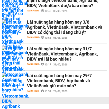
kiệm ở Big4 Vietcombank, Agribank,
BIDV, VietinBank được bao nhiêu?
TÀI CHÍNH
-
10:40 | 05/08/2026
Lãi suất ngân hàng hôm nay 3/8
Agribank, VietinBank, Vietcombank và
BIDV có động thái đáng chú ý?
TÀI CHÍNH
-
10:58 | 03/08/2026
Lãi suất ngân hàng hôm nay 31/7
VietinBank, Vietcombank, Agribank,
BIDV trả lãi bao nhiêu?
TÀI CHÍNH
-
10:17 | 31/07/2026
Lãi suất ngân hàng hôm nay 29/7
Vietcombank, BIDV, Agribank và
VietinBank giữ mức nào?
TÀI CHÍNH
-
11:34 | 29/07/2026