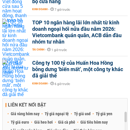
bộ cửa hàng
KINH DOANH
-
7 giờ trước
TOP 10 ngân hàng lãi lớn nhất từ kinh
doanh ngoại hối nửa đầu năm 2026:
Vietcombank quán quân, ACB dẫn đầu
nhóm tư nhân
TÀI CHÍNH
-
1 giờ trước
Công ty 100 tỷ của Huấn Hoa Hồng
bỗng dưng ‘biến mất’, một công ty khác
đã giải thể
KINH DOANH
-
6 giờ trước
LIÊN KẾT NỔI BẬT
Giá vàng hôm nay
Tỷ giá ngoại tệ
Tỷ giá usd
Tỷ giá yen
Tỷ giá euro
Giá heo hơi
Giá cà phê
Giá tiêu hôm nay