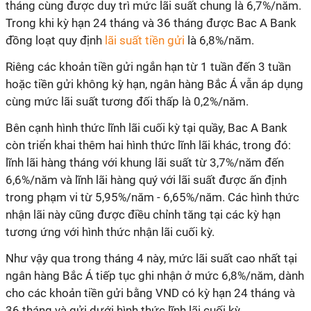
tháng cùng được duy trì mức lãi suất chung là 6,7%/năm.
Trong khi kỳ hạn 24 tháng và 36 tháng được Bac A Bank
đồng loạt quy định
lãi suất tiền gửi
là 6,8%/năm.
Riêng các khoản tiền gửi ngắn hạn từ 1 tuần đến 3 tuần
hoặc tiền gửi không kỳ hạn, ngân hàng Bắc Á vẫn áp dụng
cùng mức lãi suất tương đối thấp là 0,2%/năm.
Bên cạnh hình thức lĩnh lãi cuối kỳ tại quầy, Bac A Bank
còn triển khai thêm hai hình thức lĩnh lãi khác, trong đó:
lĩnh lãi hàng tháng với khung lãi suất từ 3,7%/năm đến
6,6%/năm và lĩnh lãi hàng quý với lãi suất được ấn định
trong phạm vi từ 5,95%/năm - 6,65%/năm. Các hình thức
nhận lãi này cũng được điều chỉnh tăng tại các kỳ hạn
tương ứng với hình thức nhận lãi cuối kỳ.
Như vậy qua trong tháng 4 này, mức lãi suất cao nhất tại
ngân hàng Bắc Á tiếp tục ghi nhận ở mức 6,8%/năm, dành
cho các khoản tiền gửi bằng VND có kỳ hạn 24 tháng và
36 tháng và gửi dưới hình thức lĩnh lãi cuối kỳ.