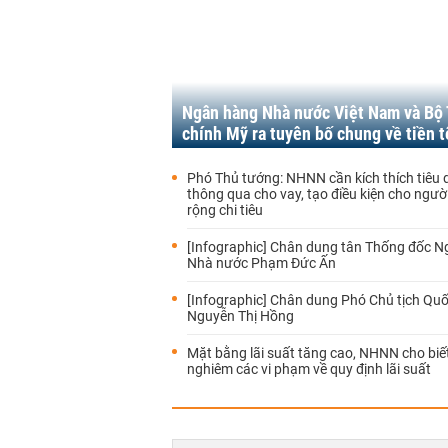
Ngân hàng Nhà nước Việt Nam và Bộ 
chính Mỹ ra tuyên bố chung về tiền t
Phó Thủ tướng: NHNN cần kích thích tiêu
thông qua cho vay, tạo điều kiện cho ngư
rộng chi tiêu
[Infographic] Chân dung tân Thống đốc 
Nhà nước Phạm Đức Ấn
[Infographic] Chân dung Phó Chủ tịch Quố
Nguyễn Thị Hồng
Mặt bằng lãi suất tăng cao, NHNN cho biết
nghiêm các vi phạm về quy định lãi suất