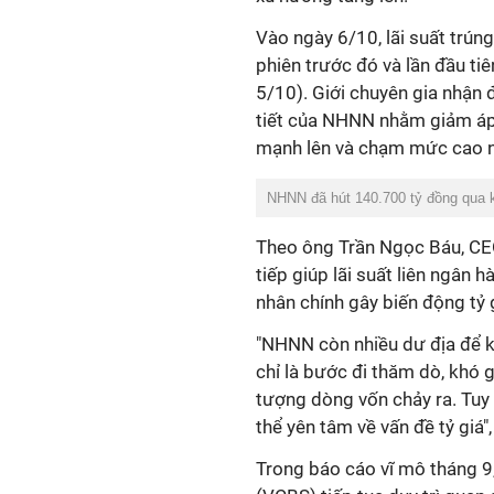
Vào ngày 6/10, lãi suất trúng
phiên trước đó và lần đầu ti
5/10).
Giới chuyên gia nhận đ
tiết của NHNN nhằm giảm áp 
mạnh lên và chạm mức cao nh
NHNN đã hút 140.700 tỷ đồng qua k
Theo ông Trần Ngọc Báu, CEO
tiếp giúp lãi suất liên ngân 
nhân chính gây biến động tỷ 
"NHNN còn nhiều dư địa để ki
chỉ là bước đi thăm dò, khó g
tượng dòng vốn chảy ra. Tuy n
thể yên tâm về vấn đề tỷ giá"
Trong báo cáo vĩ mô tháng 