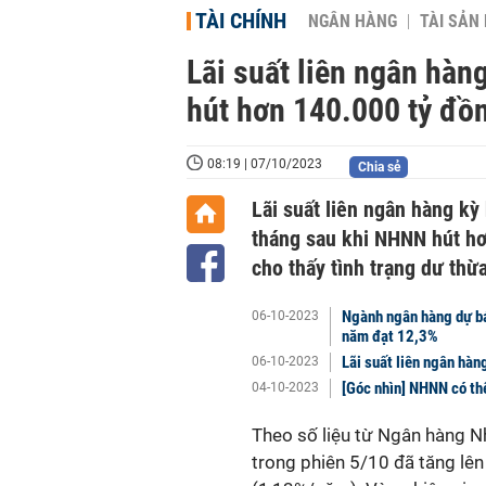
TÀI CHÍNH
NGÂN HÀNG
TÀI SẢN
Lãi suất liên ngân hàn
hút hơn 140.000 tỷ đồ
08:19 | 07/10/2023
Chia sẻ
Lãi suất liên ngân hàng k
tháng sau khi NHNN hút hơ
cho thấy tình trạng dư thừ
Ngành ngân hàng dự bá
06-10-2023
năm đạt 12,3%
Lãi suất liên ngân hà
06-10-2023
[Góc nhìn] NHNN có thể
04-10-2023
Theo số liệu từ Ngân hàng 
trong phiên 5/10 đã tăng lê