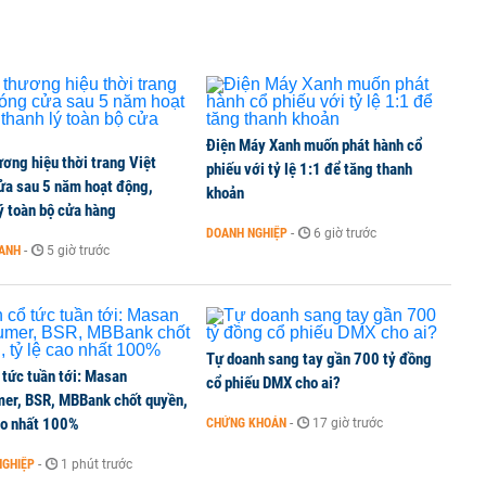
an, dồn lực cho ‘cuộc chiến’ tại Việt Nam
Điện Máy Xanh muốn phát hành cổ
ơng hiệu thời trang Việt
dự án lớn
phiếu với tỷ lệ 1:1 để tăng thanh
ửa sau 5 năm hoạt động,
khoản
ý toàn bộ cửa hàng
DOANH NGHIỆP
-
6 giờ trước
OANH
-
5 giờ trước
umer, BSR, MBBank chốt quyền, tỷ lệ cao nhất 100%
Tự doanh sang tay gần 700 tỷ đồng
 tức tuần tới: Masan
cổ phiếu DMX cho ai?
er, BSR, MBBank chốt quyền,
ao nhất 100%
CHỨNG KHOÁN
-
17 giờ trước
NGHIỆP
-
1 phút trước