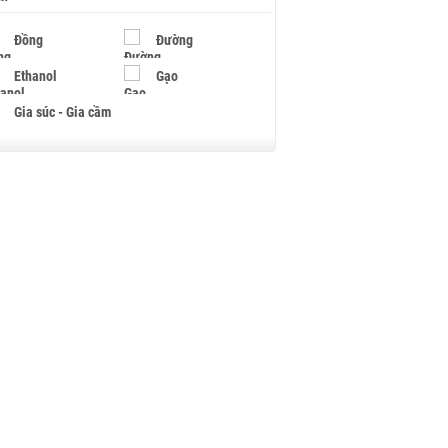
Đồng
Đường
Ethanol
Gạo
Gia súc - Gia cầm
Giấy
Gỗ
Hạt điều
Hồ tiêu - Hạt tiêu
Khí đốt
Kim loại khác
Mắc ca
Muối
Ngũ cốc
Nhựa - Hạt nhựa
Palladium
Phân bón