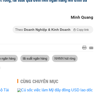
t ròng, lãi suất qua đêm liên ngân hàng lên đỉnh ba
Minh Quang
Theo
Doanh Nghiệp & Kinh Doanh
Copy link
ên ngân hàng
lãi suất ngân hàng
NHNN hút ròng
CÙNG CHUYÊN MỤC