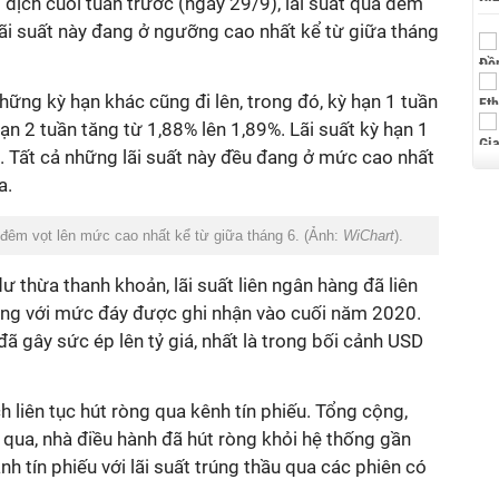
dịch cuối tuần trước (ngày 29/9), lãi suất qua đêm
ãi suất này đang ở ngưỡng cao nhất kể từ giữa tháng
hững kỳ hạn khác cũng đi lên, trong đó, kỳ hạn 1 tuần
ạn 2 tuần tăng từ 1,88% lên 1,89%. Lãi suất kỳ hạn 1
. Tất cả những lãi suất này đều đang ở mức cao nhất
ua.
 đêm vọt lên mức cao nhất kể từ giữa tháng 6. (Ảnh:
WiChart
).
dư thừa thanh khoản, lãi suất liên ngân hàng đã liên
bằng với mức đáy được ghi nhận vào cuối năm 2020.
đã gây sức ép lên tỷ giá, nhất là trong bối cảnh USD
liên tục hút ròng qua kênh tín phiếu. Tổng cộng,
 qua, nhà điều hành đã hút ròng khỏi hệ thống gần
h tín phiếu với lãi suất trúng thầu qua các phiên có