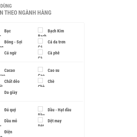
U DÙNG
IN THEO NGÀNH HÀNG
Bạc
Bạch Kim
Bông - Sợi
Cá da trơn
Cá ngừ
Cà phê
Cacao
Cao su
Chất dẻo
Chè
Da giày
Đá quý
Dầu - Hạt dầu
Dầu mỏ
Dệt may
Điện