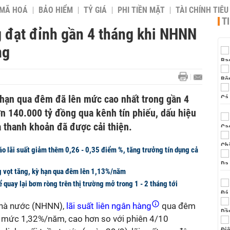
 MÃ HOÁ
BẢO HIỂM
TỶ GIÁ
PHI TIỀN MẶT
TÀI CHÍNH TIÊ
T
g đạt đỉnh gần 4 tháng khi NHNN
ng
ỳ hạn qua đêm đã lên mức cao nhất trong gần 4
n 140.000 tỷ đồng qua kênh tín phiếu, dấu hiệu
a thanh khoản đã được cải thiện.
o lãi suất giảm thêm 0,26 - 0,35 điểm %, tăng trưởng tín dụng cả
ng vọt tăng, kỳ hạn qua đêm lên 1,13%/năm
 quay lại bơm ròng trên thị trường mở trong 1 - 2 tháng tới
Nhà nước (NHNN),
lãi suất liên ngân hàng
qua đêm
n mức 1,32%/năm, cao hơn so với phiên 4/10