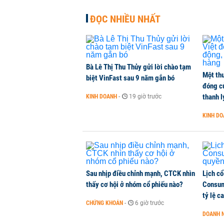
TÀI CHÍNH
-
1 phút trước
ĐỌC NHIỀU NHẤT
AEON bán mảng siêu thị tại Thái L
KINH DOANH
-
1 phút trước
Bà Lê Thị Thu Thủy gửi lời chào tạm
Một thư
Hà Nội xem xét gia hạn thủ tục 6 
biệt VinFast sau 9 năm gắn bó
đóng c
THỜI SỰ
-
1 phút trước
thanh l
KINH DOANH
-
19 giờ trước
KINH D
Lịch cổ tức tuần tới: Masan Cons
DOANH NGHIỆP
-
1 phút trước
Sau nhịp điều chỉnh mạnh, CTCK nhìn
Lịch cổ
thấy cơ hội ở nhóm cổ phiếu nào?
Consum
tỷ lệ c
CHỨNG KHOÁN
-
6 giờ trước
DOANH 