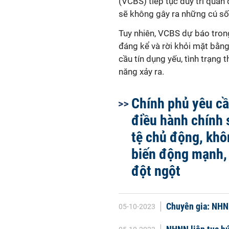
(VCBS) tiếp tục duy trì quan
sẽ không gây ra những cú sốc
Tuy nhiên, VCBS dự báo trong
đáng kể và rời khỏi mặt bằng
cầu tín dụng yếu, tình trạng 
năng xảy ra.
Chính phủ yêu c
điều hành chính 
tệ chủ động, khô
biến động mạnh, 
đột ngột
Chuyên gia: NHN
05-10-2023