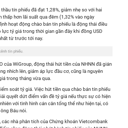
 thầu tín phiếu đã đạt 1,28%, giảm nhẹ so với hai
ên thấp hơn lãi suất qua đêm (1,32% vào ngày
ịnh hoạt động chào bán tín phiếu là động thái điều
lực tỷ giá trong thời gian gần đây khi đồng USD
ất từ trước tới nay.
ênh tín phiếu.
 của WiGroup, động thái hút tiền của NHNN đã gián
hàng nhích lên, giảm áp lực đầu cơ, cũng là nguyên
giá trong tháng vừa qua.
ểm soát tỷ giá. Việc hút tiền qua chào bán tín phiếu
iải quyết dứt điểm vấn đề tỷ giá nếu thực sự có hiện
hiên với tình hình cán cân tổng thể như hiện tại, có
, ông Báu nói.
9, các nhà phân tích của Chứng khoán Vietcombank