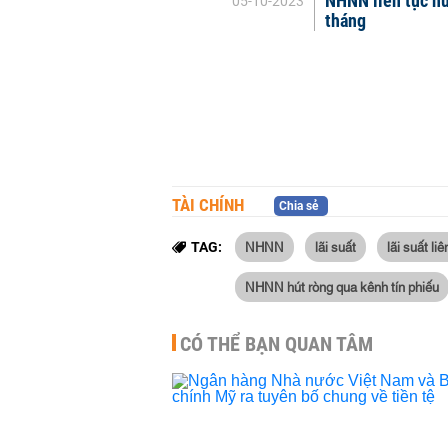
NHNN liên tục hú
05-10-2023
tháng
TÀI CHÍNH
Chia sẻ
NHNN
lãi suất
lãi suất li
TAG:
NHNN hút ròng qua kênh tín phiếu
CÓ THỂ BẠN QUAN TÂM