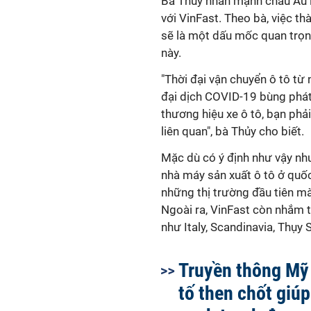
Bà Thủy nhấn mạnh châu Âu l
với VinFast. Theo bà, việc th
sẽ là một dấu mốc quan trọng
này.
"Thời đại vận chuyển ô tô từ
đại dịch COVID-19 bùng phát
thương hiệu xe ô tô, bạn phả
liên quan", bà Thủy cho biết.
Mặc dù có ý định như vậy nh
nhà máy sản xuất ô tô ở quốc
những thị trường đầu tiên mà 
Ngoài ra, VinFast còn nhắm t
như Italy, Scandinavia, Thụy S
Truyền thông Mỹ 
tố then chốt giú