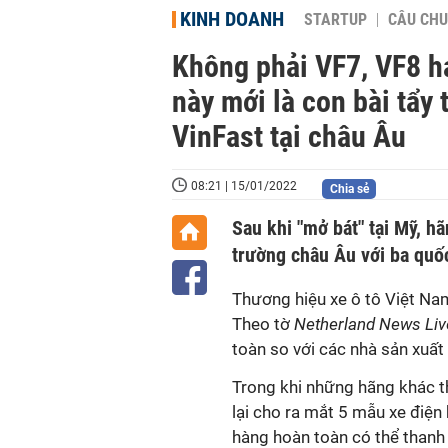
KINH DOANH
STARTUP
CÂU CHU
Không phải VF7, VF8 h
này mới là con bài tẩy
VinFast tại châu Âu
08:21 | 15/01/2022
Chia sẻ
Sau khi "mở bát" tại Mỹ, hã
trường châu Âu với ba quốc
Thương hiệu xe ô tô Việt Nam
Theo tờ
Netherland News Liv
toàn so với các nhà sản xuất
Trong khi những hãng khác 
lại cho ra mắt 5 mẫu xe điện
hàng hoàn toàn có thể thanh