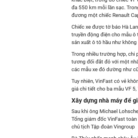
đa 550 km mỗi lần sạc. Trong
đương một chiếc Renault Cap
Chiếc xe được tờ báo Hà Lan
truyền động điện cho mẫu ô t
sản xuất ô tô hầu như không
Trong nhiều trường hợp, chi 
tương đối đắt đỏ với một nh
các mẫu xe đó dường như cũn
Tuy nhiên, VinFast có vẻ khô
giá chi tiết cho ba mẫu VF 5,
Xây dựng nhà máy để g
Sau khi ông Michael Lohschel
Tổng giám đốc VinFast toàn c
chủ tịch Tập đoàn Vingroup