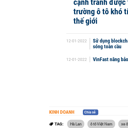
cạnh tranh được t
trường ô tô khó t
thế giới
Sử dụng blockcha
12-01-2022
sóng toàn cầu
VinFast nâng bảo
12-01-2022
KINH DOANH
Chia sẻ
Hà Lan
ô tô Việt Nam
xe ô
TAG: