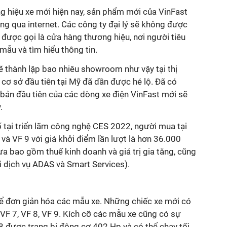
g hiệu xe mới hiện nay, sản phẩm mới của VinFast
ng qua internet. Các công ty đại lý sẽ không được
 được gọi là cửa hàng thương hiệu, nơi người tiêu
mẫu và tìm hiểu thông tin.
ẽ thành lập bao nhiêu showroom như vậy tại thị
cơ sở đầu tiên tại Mỹ đã dần được hé lộ. Đã có
bản đầu tiên của các dòng xe điện VinFast mới sẽ
y.
 tại triển lãm công nghệ CES 2022, người mua tại
và VF 9 với giá khởi điểm lần lượt là hơn 36.000
a bao gồm thuế kinh doanh và giá trị gia tăng, cũng
i dịch vụ ADAS và Smart Services).
để đơn giản hóa các mẫu xe. Những chiếc xe mới có
6, VF 7, VF 8, VF 9. Kích cỡ các mẫu xe cũng có sự
 8 được trang bị động cơ 402 Hp và có thể chạy tối