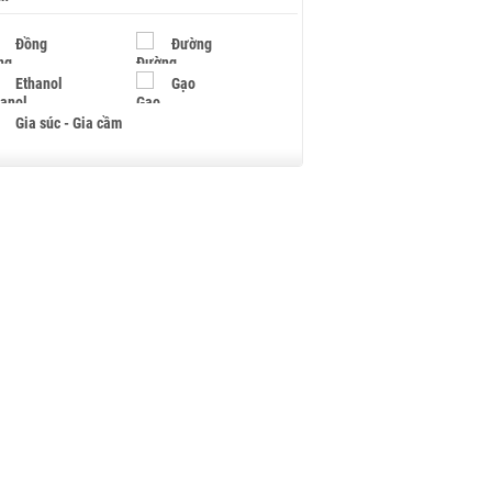
Đồng
Đường
Ethanol
Gạo
Gia súc - Gia cầm
Giấy
Gỗ
Hạt điều
Hồ tiêu - Hạt tiêu
Khí đốt
Kim loại khác
Mắc ca
Muối
Ngũ cốc
Nhựa - Hạt nhựa
Palladium
Phân bón