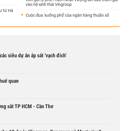
vào hệ sinh thái Vingroup
tư từ Hà
Cuộc đua 'xuống phố' của ngân hàng thuần số
các siêu dự án áp sát 'vạch đích'
thuế quan
ờng sắt TP HCM - Cần Thơ