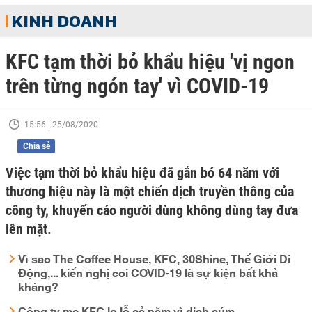
KINH DOANH
KFC tạm thời bỏ khẩu hiệu 'vị ngon
trên từng ngón tay' vì COVID-19
15:56 | 25/08/2020
Chia sẻ
Việc tạm thời bỏ khẩu hiệu đã gắn bó 64 năm với
thương hiệu này là một chiến dịch truyền thông của
công ty, khuyến cáo người dùng không dùng tay đưa
lên mặt.
Vì sao The Coffee House, KFC, 30Shine, Thế Giới Di
Động,... kiến nghị coi COVID-19 là sự kiện bất khả
kháng?
Công ty mẹ KFC lo lỗ cả năm vì dịch cúm