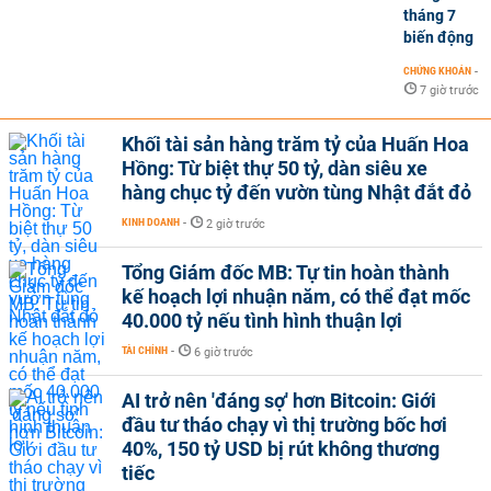
tháng 7
biến động
CHỨNG KHOÁN
-
7 giờ trước
Khối tài sản hàng trăm tỷ của Huấn Hoa
Hồng: Từ biệt thự 50 tỷ, dàn siêu xe
hàng chục tỷ đến vườn tùng Nhật đắt đỏ
KINH DOANH
-
2 giờ trước
Tổng Giám đốc MB: Tự tin hoàn thành
kế hoạch lợi nhuận năm, có thể đạt mốc
40.000 tỷ nếu tình hình thuận lợi
TÀI CHÍNH
-
6 giờ trước
AI trở nên 'đáng sợ' hơn Bitcoin: Giới
đầu tư tháo chạy vì thị trường bốc hơi
40%, 150 tỷ USD bị rút không thương
tiếc