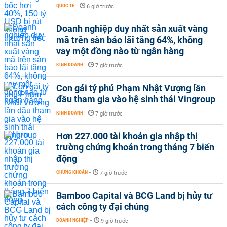
QUỐC TẾ
-
6 giờ trước
Doanh nghiệp duy nhất sản xuất vàng
mã trên sàn báo lãi tăng 64%, không
vay một đồng nào từ ngân hàng
KINH DOANH
-
7 giờ trước
Con gái tỷ phú Phạm Nhật Vượng lần
đầu tham gia vào hệ sinh thái Vingroup
KINH DOANH
-
7 giờ trước
Hơn 227.000 tài khoản gia nhập thị
trường chứng khoán trong tháng 7 biến
động
CHỨNG KHOÁN
-
7 giờ trước
Bamboo Capital và BCG Land bị hủy tư
cách công ty đại chúng
DOANH NGHIỆP
-
9 giờ trước