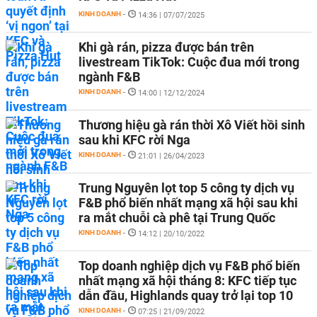
KINH DOANH
-
14:36 | 07/07/2025
Khi gà rán, pizza được bán trên
livestream TikTok: Cuộc đua mới trong
ngành F&B
KINH DOANH
-
14:00 | 12/12/2024
Thương hiệu gà rán thời Xô Viết hồi sinh
sau khi KFC rời Nga
KINH DOANH
-
21:01 | 26/04/2023
Trung Nguyên lọt top 5 công ty dịch vụ
F&B phổ biến nhất mạng xã hội sau khi
ra mắt chuỗi cà phê tại Trung Quốc
KINH DOANH
-
14:12 | 20/10/2022
Top doanh nghiệp dịch vụ F&B phổ biến
nhất mạng xã hội tháng 8: KFC tiếp tục
dẫn đầu, Highlands quay trở lại top 10
KINH DOANH
-
07:25 | 21/09/2022