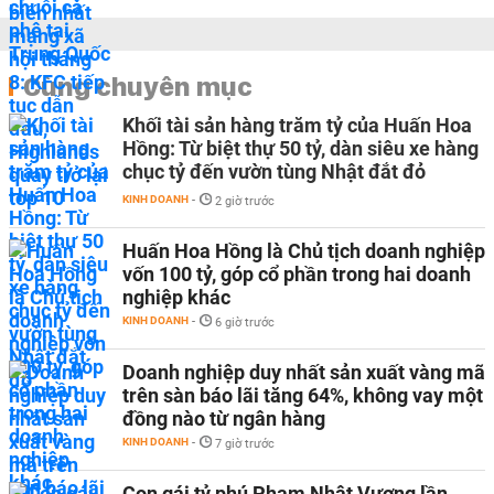
Cùng chuyên mục
Khối tài sản hàng trăm tỷ của Huấn Hoa
Hồng: Từ biệt thự 50 tỷ, dàn siêu xe hàng
chục tỷ đến vườn tùng Nhật đắt đỏ
KINH DOANH
-
2 giờ trước
Huấn Hoa Hồng là Chủ tịch doanh nghiệp
vốn 100 tỷ, góp cổ phần trong hai doanh
nghiệp khác
KINH DOANH
-
6 giờ trước
Doanh nghiệp duy nhất sản xuất vàng mã
trên sàn báo lãi tăng 64%, không vay một
đồng nào từ ngân hàng
KINH DOANH
-
7 giờ trước
Con gái tỷ phú Phạm Nhật Vượng lần