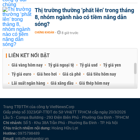
Thị trường thường ‘phất lên’ trong tháng
8, nhóm ngành nào có tiềm năng dẫn
sóng?
CHỨNG KHOÁN
-
8 giờ trước
LIÊN KẾT NỔI BẬT
Giá vàng hôm nay
Tỷ giá ngoại tệ
Tỷ giá usd
Tỷ giá yen
Tỷ giá euro
Giá heo hơi
Giá cà phê
Giá tiêu hôm nay
Lãi suất ngân hàng
Giá xăng dầu
Giá thép hôm nay
Giá sầu riêng
Giá thịt heo
Giá gạo
Giá cao su
Best Retail Brokers
Diễn đàn đầu tư Việt Nam 2026
Trang TTĐTTH của công ty VietNewsCorp
Giấy phép số 3323/GP-TTĐT do Sở VH&TT TP.HCM cấp ngày 20/3/2026
Lầu 5 - Compa Building - 293 Điện Biên Phủ - Phường Gia Định - TP.HCM
Chi nhánh:
Số 5 - Khu 38A Trần Phú - Phường Ba Đình - TP. Hà Nội
Chịu trách nhiệm nội dung:
Hoàng Hữu Lợi
Hotline:
0975798489
Email:
info@vietnambiz.vn