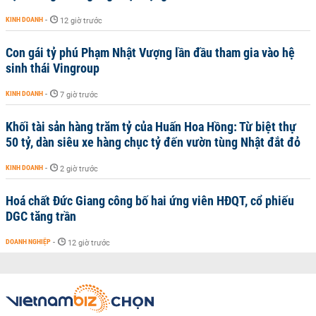
KINH DOANH
-
12 giờ trước
Con gái tỷ phú Phạm Nhật Vượng lần đầu tham gia vào hệ
sinh thái Vingroup
KINH DOANH
-
7 giờ trước
Khối tài sản hàng trăm tỷ của Huấn Hoa Hồng: Từ biệt thự
50 tỷ, dàn siêu xe hàng chục tỷ đến vườn tùng Nhật đắt đỏ
KINH DOANH
-
2 giờ trước
Hoá chất Đức Giang công bố hai ứng viên HĐQT, cổ phiếu
DGC tăng trần
DOANH NGHIỆP
-
12 giờ trước