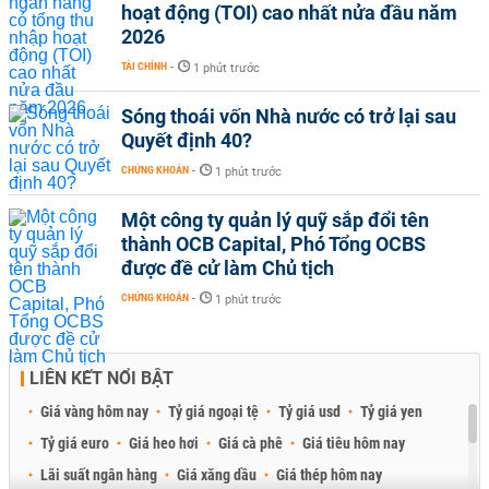
hoạt động (TOI) cao nhất nửa đầu năm
2026
TÀI CHÍNH
-
1 phút trước
Sóng thoái vốn Nhà nước có trở lại sau
Quyết định 40?
CHỨNG KHOÁN
-
1 phút trước
Một công ty quản lý quỹ sắp đổi tên
thành OCB Capital, Phó Tổng OCBS
được đề cử làm Chủ tịch
CHỨNG KHOÁN
-
1 phút trước
LIÊN KẾT NỔI BẬT
Giá vàng hôm nay
Tỷ giá ngoại tệ
Tỷ giá usd
Tỷ giá yen
Tỷ giá euro
Giá heo hơi
Giá cà phê
Giá tiêu hôm nay
Lãi suất ngân hàng
Giá xăng dầu
Giá thép hôm nay