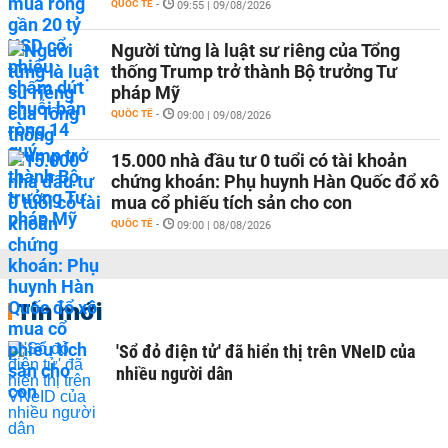
QUỐC TẾ
-
09:55 | 09/08/2026
Người từng là luật sư riêng của Tổng
thống Trump trở thành Bộ trưởng Tư
pháp Mỹ
QUỐC TẾ
-
09:00 | 09/08/2026
15.000 nhà đầu tư 0 tuổi có tài khoản
chứng khoán: Phụ huynh Hàn Quốc đổ xô
mua cổ phiếu tích sản cho con
QUỐC TẾ
-
09:00 | 08/08/2026
Tin mới
'Sổ đỏ điện tử' đã hiển thị trên VNeID của
nhiều người dân