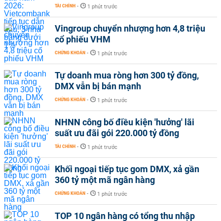
TÀI CHÍNH
-
1 phút trước
Vingroup chuyển nhượng hơn 4,8 triệu
cổ phiếu VHM
CHỨNG KHOÁN
-
1 phút trước
Tự doanh mua ròng hơn 300 tỷ đồng,
DMX vẫn bị bán mạnh
CHỨNG KHOÁN
-
1 phút trước
NHNN công bố điều kiện 'hưởng' lãi
suất ưu đãi gói 220.000 tỷ đồng
TÀI CHÍNH
-
1 phút trước
Khối ngoại tiếp tục gom DMX, xả gần
360 tỷ một mã ngân hàng
CHỨNG KHOÁN
-
1 phút trước
TOP 10 ngân hàng có tổng thu nhập