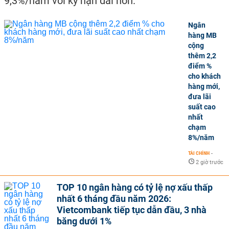
9,3%/năm với kỳ hạn dài hơn.
Ngân
hàng MB
cộng
thêm 2,2
điểm %
cho khách
hàng mới,
đưa lãi
suất cao
nhất
chạm
8%/năm
TÀI CHÍNH
-
2 giờ trước
TOP 10 ngân hàng có tỷ lệ nợ xấu thấp
nhất 6 tháng đầu năm 2026:
Vietcombank tiếp tục dẫn đầu, 3 nhà
băng dưới 1%