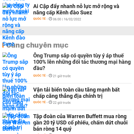
Ai Cập đẩy nhanh nỗ lực mở rộng và
nâng cấp Kênh đào Suez
QUỐC TẾ
-
06:00 | 16/02/2022
Cùng chuyên mục
Ông Trump sắp có quyền tùy ý áp thuế
100% lên những đối tác thương mại hàng
đầu?
QUỐC TẾ
-
21 giờ trước
Vận tải biển toàn cầu tăng mạnh bất
chấp căng thẳng địa chính trị
QUỐC TẾ
-
22 giờ trước
Tập đoàn của Warren Buffett mua ròng
gần 20 tỷ USD cổ phiếu, chấm dứt chuỗi
bán ròng 14 quý