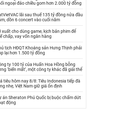
Palladium
Phân bón
hối ngoại đảo chiều gom hơn 2.000 tỷ đồng
Rau - Củ -Quả
Sắt thép
tVietVAC lãi sau thuế 135 tỷ đồng nửa đầu
ăm, dồn 6 concert vào cuối năm
Sữa
ề xuất cho dùng game, kịch bản phim để
hế chấp, vay vốn ngân hàng
Than
Thức ăn chăn nuôi
hủ tịch HĐQT Khoáng sản Hưng Thịnh phải
p lại hơn 1.500 tỷ đồng
Thủy hải sản khác
Tôm
ông ty 100 tỷ của Huấn Hoa Hồng bỗng
Vàng
ng ‘biến mất’, một công ty khác đã giải thể
á tiêu hôm nay 8/8: Tiêu Indonesia tiếp đà
VLXD khác
Xăng dầu
ng nhẹ, Việt Nam giữ giá ổn định
Xi măng - Clynker
ự án Sheraton Phú Quốc bị buộc chấm dứt
oạt động