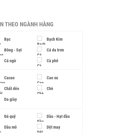
IN THEO NGÀNH HÀNG
Bạc
Bạch Kim
Bông - Sợi
Cá da trơn
Cá ngừ
Cà phê
Cacao
Cao su
Chất dẻo
Chè
Da giày
Đá quý
Dầu - Hạt dầu
Dầu mỏ
Dệt may