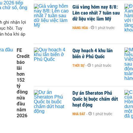
Giá vàng hôm nay 8/8:
Lên cao nhất 7 tuần sau
dữ liệu việc làm Mỹ
h ghi nhận lợi
hục hồi. Tuy
HÀNG HÓA
-
1 phút trước
ân hóa khi áp
FE
Quy hoạch 4 khu lấn
Credit
biển ở Phú Quốc
báo
THỜI SỰ
-
1 phút trước
lãi
hơn
152
tỷ
đồng
Dự án Sheraton Phú
nửa
Quốc bị buộc chấm dứt
đầu
hoạt động
năm
NHÀ ĐẤT
-
1 phút trước
2026