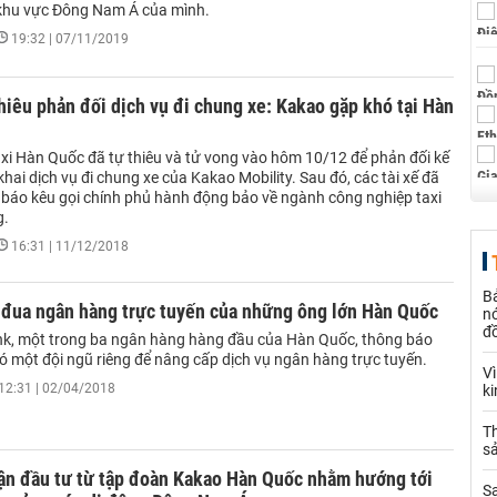
khu vực Đông Nam Á của mình.
19:32 | 07/11/2019
thiêu phản đối dịch vụ đi chung xe: Kakao gặp khó tại Hàn
axi Hàn Quốc đã tự thiêu và tử vong vào hôm 10/12 để phản đối kế
khai dịch vụ đi chung xe của Kakao Mobility. Sau đó, các tài xế đã
 báo kêu gọi chính phủ hành động bảo về ngành công nghiệp taxi
g.
16:31 | 11/12/2018
B
 đua ngân hàng trực tuyến của những ông lớn Hàn Quốc
nó
đ
k, một trong ba ngân hàng hàng đầu của Hàn Quốc, thông báo
ó một đội ngũ riêng để nâng cấp dịch vụ ngân hàng trực tuyến.
V
12:31 | 02/04/2018
k
Th
sả
ận đầu tư từ tập đoàn Kakao Hàn Quốc nhằm hướng tới
S