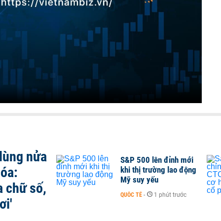
 dùng nửa
S&P 500 lên đỉnh mới
hóa:
khi thị trường lao động
Mỹ suy yếu
a chữ số,
QUỐC TẾ
-
1 phút trước
ơi'