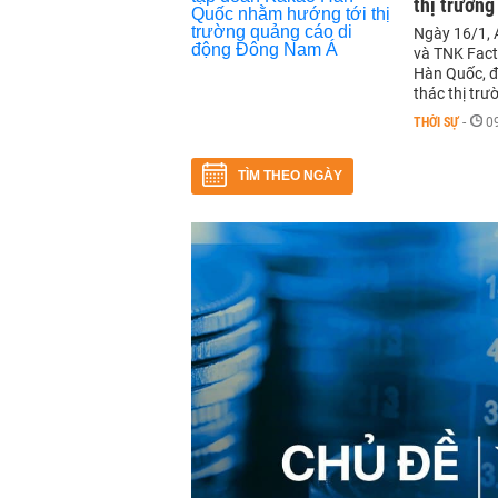
thị trườn
Ngày 16/1, 
và TNK Fact
Hàn Quốc, đ
thác thị tr
THỜI SỰ
-
0
TÌM THEO NGÀY