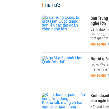
TIN TỨC
Sau Trung 
nghệ lớn
Lãnh đạo mộ
Coupang,...
thời gian tới
KINH DOANH
-
Người giàu
Chưa đầy 3 
mất vị trí l
KINH DOANH
-
Kinh doan
cho ngân 
Kết quả kin