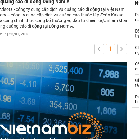
g quảng cáo di động Đông Nam Á
k
Adsota - công ty cung cấp dịch vụ quảng cáo di động tại Việt Nam
Da
ory – công ty cung cấp dịch vụ quảng cáo thuộc tập đoàn Kakao
n
ã cùng chính thức công bố thương vụ đầu tư chiến lược nhằm khai
ường quảng cáo di động tại Đông Nam Á.
Đ
9:17 | 23/01/2018
t
C
1
nộ
C
dư
Gi
tă
D
h