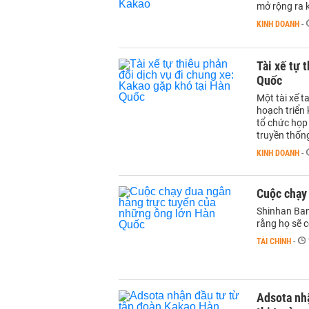
mở rộng ra 
KINH DOANH
-
Tài xế tự 
Quốc
Một tài xế t
hoạch triển 
tổ chức họp
truyền thốn
KINH DOANH
-
Cuộc chạy
Shinhan Ban
rằng họ sẽ c
TÀI CHÍNH
-
Adsota nh