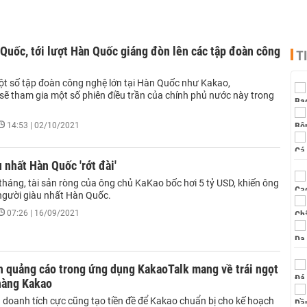
Quốc, tới lượt Hàn Quốc giáng đòn lên các tập đoàn công
T
t số tập đoàn công nghệ lớn tại Hàn Quốc như Kakao,
 sẽ tham gia một số phiên điều trần của chính phủ nước này trong
.
14:53 | 02/10/2021
 nhất Hàn Quốc 'rớt đài'
tháng, tài sản ròng của ông chủ KaKao bốc hơi 5 tỷ USD, khiến ông
à người giàu nhất Hàn Quốc.
07:26 | 16/09/2021
h quảng cáo trong ứng dụng KakaoTalk mang về trái ngọt
hàng Kakao
h doanh tích cực cũng tạo tiền đề để Kakao chuẩn bị cho kế hoạch