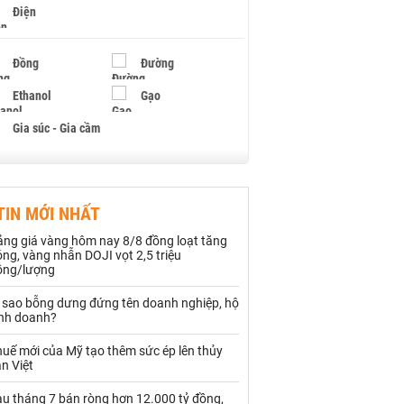
Điện
Đồng
Đường
Ethanol
Gạo
Gia súc - Gia cầm
Giấy
Gỗ
TIN MỚI NHẤT
Hạt điều
Hồ tiêu - Hạt tiêu
ảng giá vàng hôm nay 8/8 đồng loạt tăng
Khí đốt
ng, vàng nhẫn DOJI vọt 2,5 triệu
ồng/lượng
Kim loại khác
Mắc ca
ì sao bỗng dưng đứng tên doanh nghiệp, hộ
inh doanh?
Muối
Ngũ cốc
uế mới của Mỹ tạo thêm sức ép lên thủy
Nhựa - Hạt nhựa
n Việt
au tháng 7 bán ròng hơn 12.000 tỷ đồng,