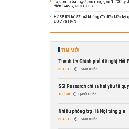
Tự doanh bất ngờ bán ròng gần 1.200 tỷ 
điểm MWG, MCH, TCB
HOSE liệt kê 57 mã không đủ điều kiện ký q
DGC và HVN
TIN MỚI
Thanh tra Chính phủ đề nghị Hải P
NHÀ ĐẤT
-
1 phút trước
SSI Research chỉ ra hai yếu tố qu
THỜI SỰ
-
1 phút trước
Nhiều phòng trọ Hà Nội tăng giá
NHÀ ĐẤT
-
1 phút trước