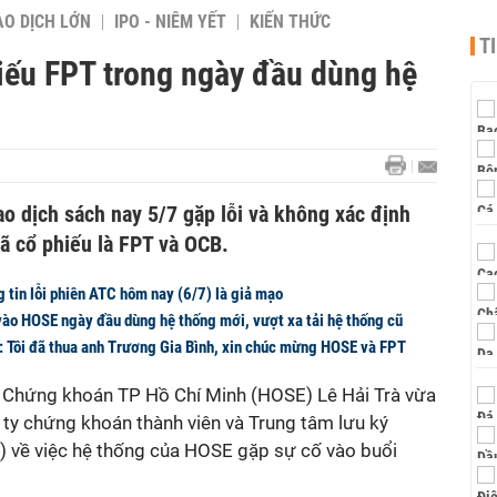
AO DỊCH LỚN
IPO - NIÊM YẾT
KIẾN THỨC
T
iếu FPT trong ngày đầu dùng hệ
o dịch sách nay 5/7 gặp lỗi và không xác định
ã cổ phiếu là FPT và OCB.
 tin lỗi phiên ATC hôm nay (6/7) là giả mạo
 vào HOSE ngày đầu dùng hệ thống mới, vượt xa tải hệ thống cũ
Tôi đã thua anh Trương Gia Bình, xin chúc mừng HOSE và FPT
 Chứng khoán TP Hồ Chí Minh (HOSE) Lê Hải Trà vừa
 ty chứng khoán thành viên và Trung tâm lưu ký
 về việc hệ thống của HOSE gặp sự cố vào buổi