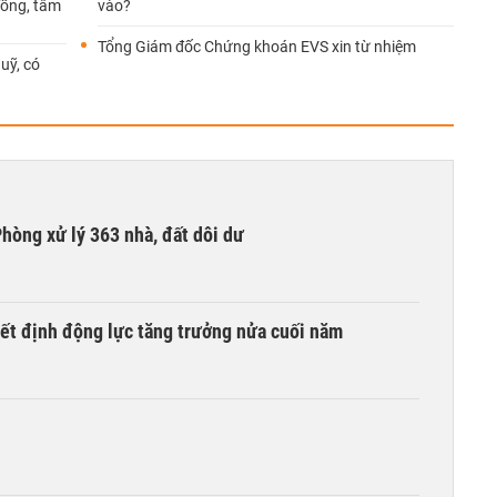
đồng, tâm
vào?
Tổng Giám đốc Chứng khoán EVS xin từ nhiệm
uỹ, có
hòng xử lý 363 nhà, đất dôi dư
yết định động lực tăng trưởng nửa cuối năm