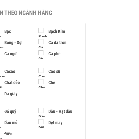
IN THEO NGÀNH HÀNG
Bạc
Bạch Kim
Bông - Sợi
Cá da trơn
Cá ngừ
Cà phê
Cacao
Cao su
Chất dẻo
Chè
Da giày
Đá quý
Dầu - Hạt dầu
Dầu mỏ
Dệt may
Điện