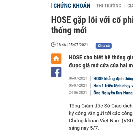
CHỨNG KHOÁN
THỊ TRƯỜNG
GI
HOSE gặp lỗi với cổ ph
thống mới
18:46 | 05/07/2021
Chia sẻ
HOSE cho biết hệ thống gia
được giá mở cửa của hai m
HOSE khẳng định thông
06-07-2021
Hơn 1 triệu lệnh chạy
05-07-2021
Ông Nguyễn Duy Hưng: 
24-06-2021
Tổng Giám đốc Sở Giao dịch
ký công văn gửi tới các công
Chứng khoán Việt Nam (VSD)
sáng nay 5/7.