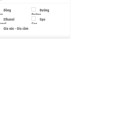
Đồng
Đường
Ethanol
Gạo
Gia súc - Gia cầm
Giấy
Gỗ
Hạt điều
Hồ tiêu - Hạt tiêu
Khí đốt
Kim loại khác
Mắc ca
Muối
Ngũ cốc
Nhựa - Hạt nhựa
Palladium
Phân bón