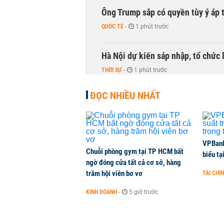
Ông Trump sắp có quyền tùy ý áp 
QUỐC TẾ
-
1 phút trước
Hà Nội dự kiến sáp nhập, tổ chức 
THỜI SỰ
-
1 phút trước
ĐỌC NHIỀU NHẤT
VPBank 
Chuỗi phòng gym tại TP HCM bất
biểu tạ
ngờ đóng cửa tất cả cơ sở, hàng
trăm hội viên bơ vơ
TÀI CHÍ
KINH DOANH
-
5 giờ trước