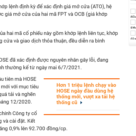
khớp lệnh định kỳ để xác định giá mở cửa (ATO), hệ
ợc giá mở cửa của hai mã FPT và OCB (giá khớp
của hai mã cổ phiếu này gồm khớp lệnh liên tục, khớp
g cửa và giao dịch thỏa thuận, đều diễn ra bình
OSE đã xác định được nguyên nhân gây lỗi, đang
ình thường kể từ ngày mai 6/7/2021.
ầu tiên mà HOSE
Hơn 1 triệu lệnh chạy vào
mới với mục tiêu
HOSE ngày đầu dùng hệ
 quá tải và nghẽn
thống mới, vượt xa tải hệ
 tháng 12/2020.
thống cũ
chính Công ty cổ
 và cài đặt. Kết
tăng 0,9% lên 92.700 đồng/cp.