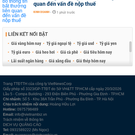
quan đến vấn đề nộp thuế
KINH DOANH
-
1 phút trước
LIÊN KẾT NỔI BẬT
Giá vàng hôm nay
Tỷ giá ngoại tệ
Tỷ giá usd
Tỷ giá yen
Tỷ giá euro
Giá heo hơi
Giá cà phê
Giá tiêu hôm nay
Lãi suất ngân hàng
Giá xăng dầu
Giá thép hôm nay
Giá sầu riêng
Giá thịt heo
Giá gạo
Giá cao su
Best Retail Brokers
Diễn đàn đầu tư Việt Nam 2026
Trang TTĐTTH của công ty VietNewsCorp
Giấy phép số 3323/GP-TTĐT do Sở VH&TT TP.HCM cấp ngày 20/3/2026
Lầu 5 - Compa Building - 293 Điện Biên Phủ - Phường Gia Định - TP.HCM
Chi nhánh:
Số 5 - Khu 38A Trần Phú - Phường Ba Đình - TP. Hà Nội
Chịu trách nhiệm nội dung:
Hoàng Hữu Lợi
Hotline:
0975798489
Email:
info@vietnambiz.vn
Trách nhiệm về thông tin
DỊCH VỤ QUẢNG CÁO
Tel:
0931589222 (Ms Ngọc)
Email:
quangcao@vietnambiz.vn