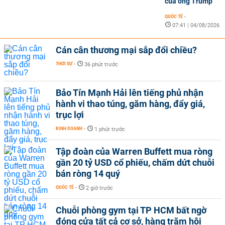
của ông Trump
QUỐC TẾ
-
07:41 | 04/08/2026
Cán cân thương mại sắp đổi chiều?
THỜI SỰ
-
36 phút trước
Bảo Tín Mạnh Hải lên tiếng phủ nhận
hành vi thao túng, găm hàng, đẩy giá,
trục lợi
KINH DOANH
-
1 phút trước
Tập đoàn của Warren Buffett mua ròng
gần 20 tỷ USD cổ phiếu, chấm dứt chuỗi
bán ròng 14 quý
QUỐC TẾ
-
2 giờ trước
Chuỗi phòng gym tại TP HCM bất ngờ
đóng cửa tất cả cơ sở, hàng trăm hội