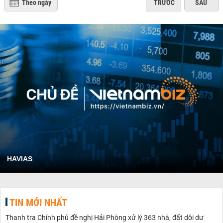
Theo ngày
TRƯỚC
SAU
HAVIAS
TIN MỚI NHẤT
Thanh tra Chính phủ đề nghị Hải Phòng xử lý 363 nhà, đất dôi dư