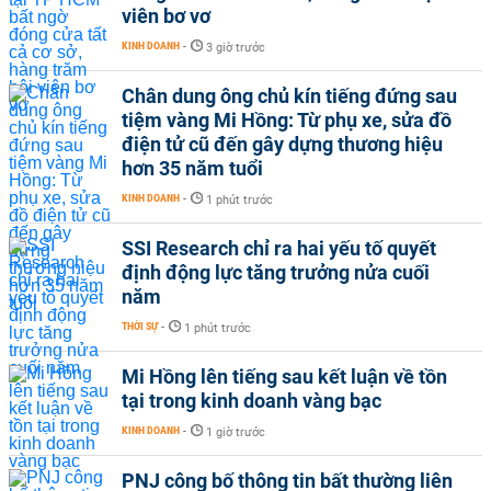
viên bơ vơ
KINH DOANH
-
3 giờ trước
Chân dung ông chủ kín tiếng đứng sau
tiệm vàng Mi Hồng: Từ phụ xe, sửa đồ
điện tử cũ đến gây dựng thương hiệu
hơn 35 năm tuổi
KINH DOANH
-
1 phút trước
SSI Research chỉ ra hai yếu tố quyết
định động lực tăng trưởng nửa cuối
năm
THỜI SỰ
-
1 phút trước
Mi Hồng lên tiếng sau kết luận về tồn
tại trong kinh doanh vàng bạc
KINH DOANH
-
1 giờ trước
PNJ công bố thông tin bất thường liên