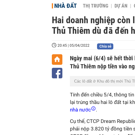
NHÀ ĐẤT
THỊ TRƯỜNG
DỰ ÁN
Hai doanh nghiệp còn l
Thủ Thiêm dù đã đến h
20:45 | 05/04/2022
Chia sẻ
Ngày mai (6/4) sẽ hết thời
Thủ Thiêm nộp tiền vào ng
Các lô đất ở Khu đô thị mới Thủ 
Tính đến chiều 5/4, thông ti
lại trúng thầu hai lô đất tại
nhà nước
.
Cụ thể, CTCP Dream Republic 
phải nộp 3.820 tỷ đồng tiền s