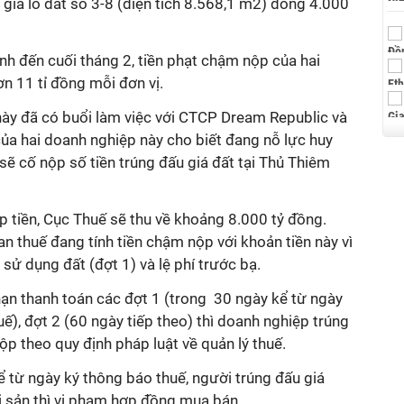
iá lô đất số 3-8 (diện tích 8.568,1 m2) đóng 4.000
nh đến cuối tháng 2, tiền phạt chậm nộp của hai
n 11 tỉ đồng mỗi đơn vị.
này đã có buổi làm việc với CTCP Dream Republic và
ủa hai doanh nghiệp này cho biết đang nỗ lực huy
sẽ cố nộp số tiền trúng đấu giá đất tại Thủ Thiêm
 tiền, Cục Thuế sẽ thu về khoảng 8.000 tỷ đồng.
an thuế đang tính tiền chậm nộp với khoản tiền này vì
sử dụng đất (đợt 1) và lệ phí trước bạ.
hạn thanh toán các đợt 1 (trong 30 ngày kể từ ngày
ế), đợt 2 (60 ngày tiếp theo) thì doanh nghiệp trúng
ộp theo quy định pháp luật về quản lý thuế.
 từ ngày ký thông báo thuế, người trúng đấu giá
i sản thì vi phạm hợp đồng mua bán.