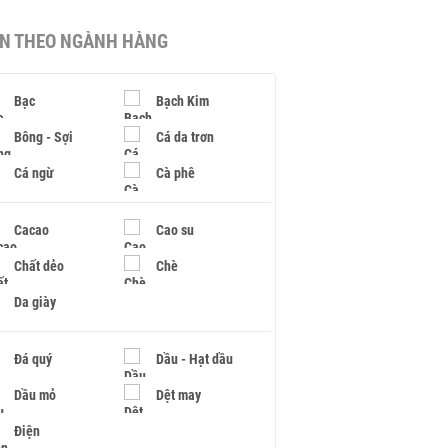
IN THEO NGÀNH HÀNG
Bạc
Bạch Kim
Bông - Sợi
Cá da trơn
Cá ngừ
Cà phê
Cacao
Cao su
Chất dẻo
Chè
Da giày
Đá quý
Dầu - Hạt dầu
Dầu mỏ
Dệt may
Điện