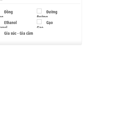
Đồng
Đường
Ethanol
Gạo
Gia súc - Gia cầm
Giấy
Gỗ
Hạt điều
Hồ tiêu - Hạt tiêu
Khí đốt
Kim loại khác
Mắc ca
Muối
Ngũ cốc
Nhựa - Hạt nhựa
Palladium
Phân bón