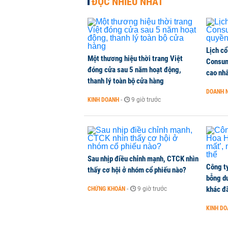
ĐỌC NHIỀU NHẤT
Lịch cổ
Một thương hiệu thời trang Việt
Consum
đóng cửa sau 5 năm hoạt động,
cao nh
thanh lý toàn bộ cửa hàng
DOANH 
KINH DOANH
-
9 giờ trước
Sau nhịp điều chỉnh mạnh, CTCK nhìn
Công t
thấy cơ hội ở nhóm cổ phiếu nào?
bỗng dư
khác đã
CHỨNG KHOÁN
-
9 giờ trước
KINH D