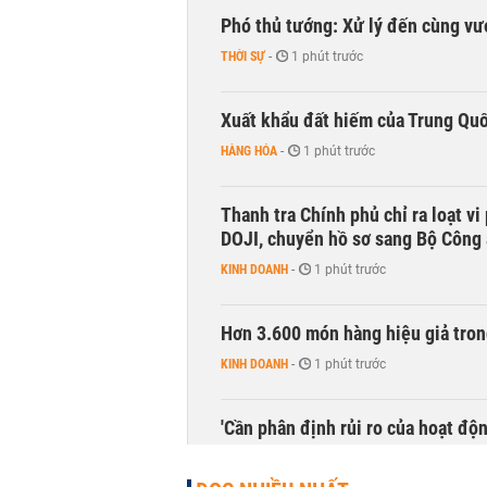
Phó thủ tướng: Xử lý đến cùng v
THỜI SỰ
-
1 phút trước
Xuất khẩu đất hiếm của Trung Qu
HÀNG HÓA
-
1 phút trước
Thanh tra Chính phủ chỉ ra loạt v
DOJI, chuyển hồ sơ sang Bộ Công
KINH DOANH
-
1 phút trước
Hơn 3.600 món hàng hiệu giả tron
KINH DOANH
-
1 phút trước
'Cần phân định rủi ro của hoạt độn
THỜI SỰ
-
1 phút trước