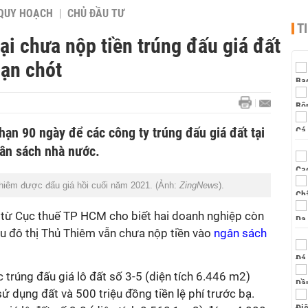
QUY HOẠCH
CHỦ ĐẦU TƯ
T
ại chưa nộp tiền trúng đấu giá đất
ạn chót
 hạn 90 ngày để các công ty trúng đấu giá đất tại
ân sách nhà nước.
Thiêm được đấu giá hồi cuối năm 2021. (Ảnh:
ZingNews
).
n từ Cục thuế TP HCM cho biết hai doanh nghiệp còn
 khu đô thị Thủ Thiêm vẫn chưa nộp tiền vào
ngân sách
trúng đấu giá lô đất số 3-5 (diện tích 6.446 m2)
ử dụng đất và 500 triệu đồng tiền lệ phí trước bạ.