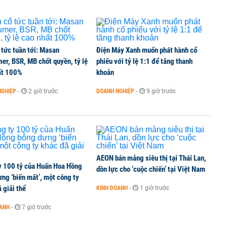
 tức tuần tới: Masan
Điện Máy Xanh muốn phát hành cổ
er, BSR, MB chốt quyền, tỷ lệ
phiếu với tỷ lệ 1:1 để tăng thanh
ất 100%
khoản
NGHIỆP
-
2 giờ trước
DOANH NGHIỆP
-
9 giờ trước
AEON bán mảng siêu thị tại Thái Lan,
y 100 tỷ của Huấn Hoa Hồng
dồn lực cho ‘cuộc chiến’ tại Việt Nam
ng ‘biến mất’, một công ty
 giải thể
KINH DOANH
-
1 giờ trước
OANH
-
7 giờ trước