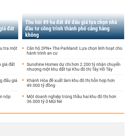
Thu hồi 89 ha đất để đấu giá lựa chọn nhà
giá đất
đầu tư công trình thành phố cảng hàng
không
ều tra một
Căn hộ 2PN+ The Parkland: Lựa chọn linh hoạt cho
hành trình an cư
 giá đất
Sunshine Homes dự chi hơn 2.200 tỷ nhận chuyển
nhượng một khu đất tại Khu đô thị Tây Hồ Tây
g đấu giá
Khánh Hòa đề xuất làm khu đô thị hỗn hợp hơn
49.000 tỷ đồng
in nộp
Một doanh nghiệp trúng thầu hai khu đô thị hơn
36.000 tỷ ở Mũi Né