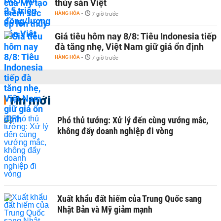
thủy sản Việt
HÀNG HÓA
-
7 giờ trước
Giá tiêu hôm nay 8/8: Tiêu Indonesia tiếp
đà tăng nhẹ, Việt Nam giữ giá ổn định
HÀNG HÓA
-
7 giờ trước
Tin mới
Phó thủ tướng: Xử lý đến cùng vướng mắc,
không đẩy doanh nghiệp đi vòng
Xuất khẩu đất hiếm của Trung Quốc sang
Nhật Bản và Mỹ giảm mạnh