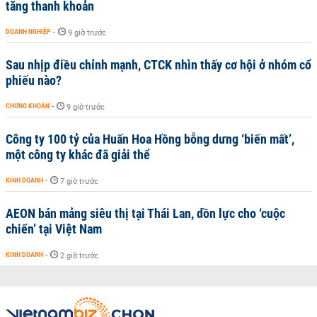
tăng thanh khoản
DOANH NGHIỆP
-
9 giờ trước
Sau nhịp điều chỉnh mạnh, CTCK nhìn thấy cơ hội ở nhóm cổ
phiếu nào?
CHỨNG KHOÁN
-
9 giờ trước
Công ty 100 tỷ của Huấn Hoa Hồng bỗng dưng ‘biến mất’,
một công ty khác đã giải thể
KINH DOANH
-
7 giờ trước
AEON bán mảng siêu thị tại Thái Lan, dồn lực cho ‘cuộc
chiến’ tại Việt Nam
KINH DOANH
-
2 giờ trước