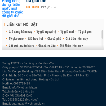
đã giải thể
KINH DOANH
-
7 giờ trước
LIÊN KẾT NỔI BẬT
Giá vàng hôm nay
Tỷ giá ngoại tệ
Tỷ giá usd
Tỷ giá yen
Tỷ giá euro
Giá heo hơi
Giá cà phê
Giá tiêu hôm nay
Lãi suất ngân hàng
Giá xăng dầu
Giá thép hôm nay
Giá sầu riêng
Giá thịt heo
Giá gạo
Giá cao su
Best Retail Brokers
Diễn đàn đầu tư Việt Nam 2026
Trang TTĐTTH của công ty VietNewsCorp
Giấy phép số 3323/GP-TTĐT do Sở VH&TT TP.HCM cấp ngày 20/3/2026
Lầu 5 - Compa Building - 293 Điện Biên Phủ - Phường Gia Định - TP.HCM
Chi nhánh:
Số 5 - Khu 38A Trần Phú - Phường Ba Đình - TP. Hà Nội
Chịu trách nhiệm nội dung:
Hoàng Hữu Lợi
Hotline:
0975798489
Email:
info@vietnambiz.vn
Trách nhiệm về thông tin
DỊCH VỤ QUẢNG CÁO
Tel:
0931589222 (Ms Ngọc)
Email:
quangcao@vietnambiz.vn