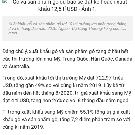
Xuất khẩu gỗ và sản phẩm gỗ tới 10 thị trường lớn nhất trong tháng
8 và 8 tháng đầu năm 2020. Nguồn: Bộ Công Thương/Tổng cục Hải
quan.
Đáng chú ý, xuất khẩu gỗ và sản phẩm gỗ tăng ở hầu hết
các thị trường lớn như
Mỹ
, Trung Quốc, Hàn Quốc,
Canada
và
Australia
.
Trong đó, xuất khẩu tới thị trường
Mỹ
đạt 722,97 triệu
USD, tăng gần 49% so với cùng
kì
năm 2019. Lũy kế từ
đầu năm đến hết tháng 8/2020, trị giá xuất khẩu sang
Mỹ
đạt 4
tỉ
USD, tăng hơn 26% so với 8 tháng đầu năm ngoái.
Tỉ
trọng xuất khẩu sang
Mỹ
chiếm 55,1% tổng trị giá xuất
khẩu gỗ và sản phẩm gỗ, tăng 7,2 điểm phần trăm so với
cùng
kì
năm 2019.