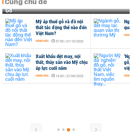
Cùng chủ đề
Gỗ
Mỹ áp thuế gỗ và đồ nội
Ngà
thất tác động thế nào đến
qua
Việt Nam?
HÀNG
HÀNG HÓA
-
07:00 | 01/10/2025
Xuất khẩu dệt may, nội
'Ng
thất, thủy sản vào Mỹ chịu
gỗ, 
áp lực cuối năm
việc
HÀNG HÓA
-
HÀNG
15:00 | 27/09/2025