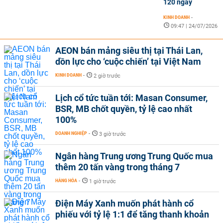
120 ngày
KINH DOANH
-
09:47 | 24/07/2026
AEON bán mảng siêu thị tại Thái Lan,
dồn lực cho ‘cuộc chiến’ tại Việt Nam
KINH DOANH
-
2 giờ trước
Lịch cổ tức tuần tới: Masan Consumer,
BSR, MB chốt quyền, tỷ lệ cao nhất
100%
DOANH NGHIỆP
-
3 giờ trước
Ngân hàng Trung ương Trung Quốc mua
thêm 20 tấn vàng trong tháng 7
HÀNG HÓA
-
1 giờ trước
Điện Máy Xanh muốn phát hành cổ
phiếu với tỷ lệ 1:1 để tăng thanh khoản