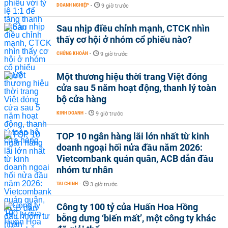
DOANH NGHIỆP
-
9 giờ trước
Sau nhịp điều chỉnh mạnh, CTCK nhìn
thấy cơ hội ở nhóm cổ phiếu nào?
CHỨNG KHOÁN
-
9 giờ trước
Một thương hiệu thời trang Việt đóng
cửa sau 5 năm hoạt động, thanh lý toàn
bộ cửa hàng
KINH DOANH
-
9 giờ trước
TOP 10 ngân hàng lãi lớn nhất từ kinh
doanh ngoại hối nửa đầu năm 2026:
Vietcombank quán quân, ACB dẫn đầu
nhóm tư nhân
TÀI CHÍNH
-
3 giờ trước
Công ty 100 tỷ của Huấn Hoa Hồng
bỗng dưng ‘biến mất’, một công ty khác