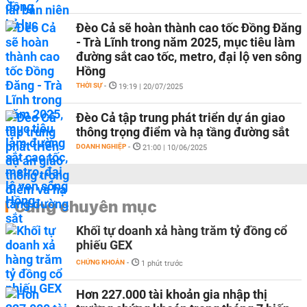
Đèo Cả sẽ hoàn thành cao tốc Đồng Đăng
- Trà Lĩnh trong năm 2025, mục tiêu làm
đường sắt cao tốc, metro, đại lộ ven sông
Hồng
THỜI SỰ
-
19:19 | 20/07/2025
Đèo Cả tập trung phát triển dự án giao
thông trọng điểm và hạ tầng đường sắt
DOANH NGHIỆP
-
21:00 | 10/06/2025
Cùng chuyên mục
Khối tự doanh xả hàng trăm tỷ đồng cổ
phiếu GEX
CHỨNG KHOÁN
-
1 phút trước
Hơn 227.000 tài khoản gia nhập thị