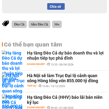
Chia sẻ
Đèo Cả
hầm Đèo Cả
hhv
Có thể bạn quan tâm
Hạ tầng Đèo Cả dự báo doanh thu và lợi
nhuận tiếp tục phá đỉnh
DOANH NGHIỆP
-
13:33 | 06/04/2026
Hà Nội sẽ làm Trục Đại lộ cảnh quan
sông Hồng tổng vốn 855.000 tỷ đồng
THỜI SỰ
-
15:06 | 13/12/2025
Hạ tầng Đèo Cả (HHV) báo lãi bán niên
kỷ lục
DOANH NGHIỆP
-
09:43 | 01/08/2025