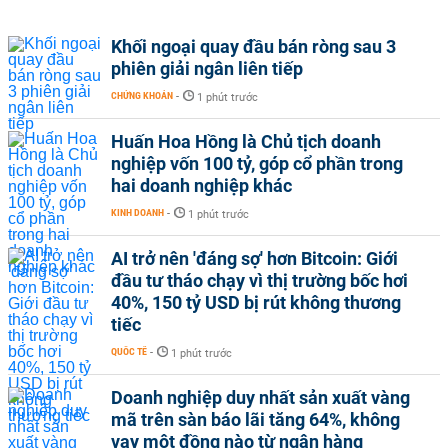
Khối ngoại quay đầu bán ròng sau 3
phiên giải ngân liên tiếp
CHỨNG KHOÁN
-
1 phút trước
Huấn Hoa Hồng là Chủ tịch doanh
nghiệp vốn 100 tỷ, góp cổ phần trong
hai doanh nghiệp khác
KINH DOANH
-
1 phút trước
AI trở nên 'đáng sợ' hơn Bitcoin: Giới
đầu tư tháo chạy vì thị trường bốc hơi
40%, 150 tỷ USD bị rút không thương
tiếc
QUỐC TẾ
-
1 phút trước
Doanh nghiệp duy nhất sản xuất vàng
mã trên sàn báo lãi tăng 64%, không
vay một đồng nào từ ngân hàng