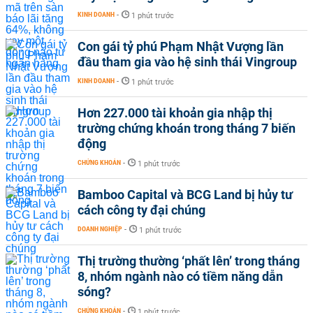
KINH DOANH
-
1 phút trước
Con gái tỷ phú Phạm Nhật Vượng lần
đầu tham gia vào hệ sinh thái Vingroup
KINH DOANH
-
1 phút trước
Hơn 227.000 tài khoản gia nhập thị
trường chứng khoán trong tháng 7 biến
động
CHỨNG KHOÁN
-
1 phút trước
Bamboo Capital và BCG Land bị hủy tư
cách công ty đại chúng
DOANH NGHIỆP
-
1 phút trước
Thị trường thường ‘phất lên’ trong tháng
8, nhóm ngành nào có tiềm năng dẫn
sóng?
CHỨNG KHOÁN
-
1 phút trước