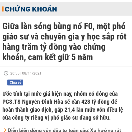
CHỨNG KHOÁN
Giữa làn sóng bùng nổ F0, một phó
giáo sư và chuyên gia y học sắp rót
hàng trăm tỷ đồng vào chứng
khoán, cam kết giữ 5 năm
20:55 | 08/11/2021
Chia sẻ
Ước tính tại mức giá hiện nay, nhóm cổ đông của
PGS.TS Nguyễn Đình Hòa sẽ cần 428 tỷ đồng để
hoàn thành giao dịch, gấp 21,4 lần mức vốn điều lệ
của công ty riêng vị phó giáo sư đang sở hữu.
Diễn biến dòng vốn đầu tư toàn cầu: Xu hướng rút