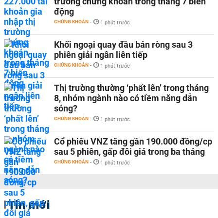
trường chứng khoán trong tháng 7 biến
động
CHỨNG KHOÁN
-
1 phút trước
Khối ngoại quay đầu bán ròng sau 3
phiên giải ngân liên tiếp
CHỨNG KHOÁN
-
1 phút trước
Thị trường thường ‘phất lên’ trong tháng
8, nhóm ngành nào có tiềm năng dẫn
sóng?
CHỨNG KHOÁN
-
1 phút trước
Cổ phiếu VNZ tăng gần 190.000 đồng/cp
sau 5 phiên, gấp đôi giá trong ba tháng
CHỨNG KHOÁN
-
1 phút trước
Tin mới