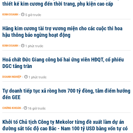
thiết kế kim cương đến thời trang, phụ kiện cao cấp
KINH DOANH
-
5 giờ trước
Hãng kim cương tài trợ vương miện cho các cuộc thi hoa
hậu thông báo ngừng hoạt động
KINH DOANH
-
1 phút trước
Hoá chất Đức Giang công bố hai ứng viên HĐQT, cổ phiếu
DGC tăng trần
DOANH NGHIỆP
-
1 phút trước
Tự doanh tiếp tục xả ròng hơn 700 tỷ đồng, tâm điểm hướng
đến GEE
CHỨNG KHOÁN
-
16 giờ trước
Khởi tố Chủ tịch Công ty Mekolor từng đề xuất làm dự án
đường sắt tốc độ cao Bắc - Nam 100 tỷ USD bằng vốn tự có