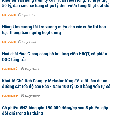
50 tỷ, dàn siêu xe hàng chục tỷ đến vườn tùng Nhật đắt đỏ
KINH DOANH
-
5 giờ trước
Hãng kim cương tài trợ vương miện cho các cuộc thi hoa
hậu thông báo ngừng hoạt động
KINH DOANH
-
15 giờ trước
Hoá chất Đức Giang công bố hai ứng viên HĐQT, cổ phiếu
DGC tăng trần
DOANH NGHIỆP
-
15 giờ trước
Khởi tố Chủ tịch Công ty Mekolor từng đề xuất làm dự án
đường sắt tốc độ cao Bắc - Nam 100 tỷ USD bằng vốn tự có
DOANH NGHIỆP
-
14 giờ trước
Cổ phiếu VNZ tăng gần 190.000 đồng/cp sau 5 phiên, gấp
đôi giá trong ba tháng