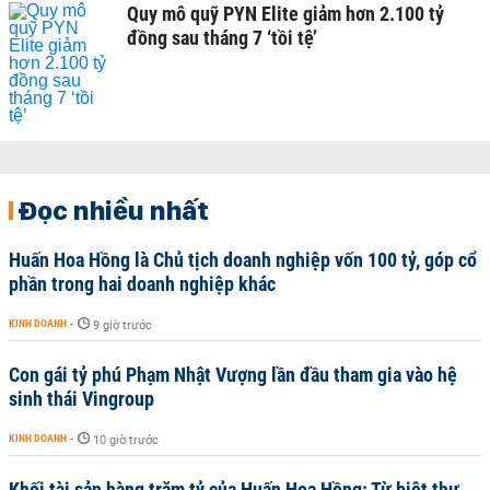
Quy mô quỹ PYN Elite giảm hơn 2.100 tỷ
đồng sau tháng 7 ‘tồi tệ’
Đọc nhiều nhất
Huấn Hoa Hồng là Chủ tịch doanh nghiệp vốn 100 tỷ, góp cổ
phần trong hai doanh nghiệp khác
KINH DOANH
-
9 giờ trước
Con gái tỷ phú Phạm Nhật Vượng lần đầu tham gia vào hệ
sinh thái Vingroup
KINH DOANH
-
10 giờ trước
Khối tài sản hàng trăm tỷ của Huấn Hoa Hồng: Từ biệt thự