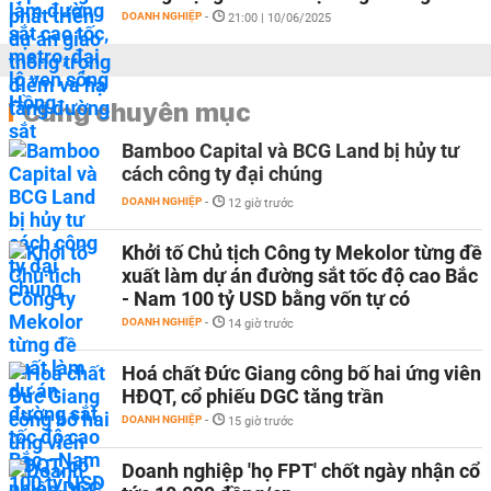
DOANH NGHIỆP
-
21:00 | 10/06/2025
Cùng chuyên mục
Bamboo Capital và BCG Land bị hủy tư
cách công ty đại chúng
DOANH NGHIỆP
-
12 giờ trước
Khởi tố Chủ tịch Công ty Mekolor từng đề
xuất làm dự án đường sắt tốc độ cao Bắc
- Nam 100 tỷ USD bằng vốn tự có
DOANH NGHIỆP
-
14 giờ trước
Hoá chất Đức Giang công bố hai ứng viên
HĐQT, cổ phiếu DGC tăng trần
DOANH NGHIỆP
-
15 giờ trước
Doanh nghiệp 'họ FPT' chốt ngày nhận cổ