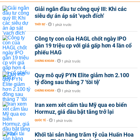
Giải ngân đầu tư công quý III: Khi các
siêu dự án áp sát 'vạch đích'
THỜI SỰ
-
1 phút trước
Công ty con của HAGL chốt ngày IPO
gần 19 triệu cp với giá gấp hơn 4 lần cổ
phiếu HAG
CHỨNG KHOÁN
-
1 phút trước
Quy mô quỹ PYN Elite giảm hơn 2.100
tỷ đồng sau tháng 7 ‘tồi tệ’
CHỨNG KHOÁN
-
1 phút trước
Iran xem xét cấm tàu Mỹ qua eo biển
Hormuz, giá dầu bật tăng trở lại
QUỐC TẾ
-
1 phút trước
Khối tài sản hàng trăm tỷ của Huấn Hoa