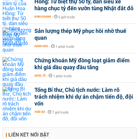
Hồng: Từ biệt thự 50 tỷ, dàn siêu xe
hàng chục tỷ đến vườn tùng Nhật đắt đỏ
KINH DOANH
-
5 giờ trước
Sản lượng thép Mỹ phục hồi nhờ thuế
quan
HÀNG HÓA
-
1 phút trước
Chứng khoán Mỹ đồng loạt giảm điểm
khi giá dầu quay đầu tăng
QUỐC TẾ
-
1 phút trước
Tổng Bí thư, Chủ tịch nước: Làm rõ
trách nhiệm khi dự án chậm tiến độ, đội
vốn
THỜI SỰ
-
7 giờ trước
LIÊN KẾT NỔI BẬT