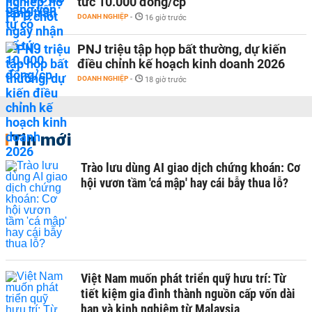
tức 10.000 đồng/cp
DOANH NGHIỆP
-
16 giờ trước
PNJ triệu tập họp bất thường, dự kiến
điều chỉnh kế hoạch kinh doanh 2026
DOANH NGHIỆP
-
18 giờ trước
Tin mới
Trào lưu dùng AI giao dịch chứng khoán: Cơ
hội vươn tầm 'cá mập' hay cái bẫy thua lỗ?
Việt Nam muốn phát triển quỹ hưu trí: Từ
tiết kiệm gia đình thành nguồn cấp vốn dài
hạn và kinh nghiệm từ Malaysia