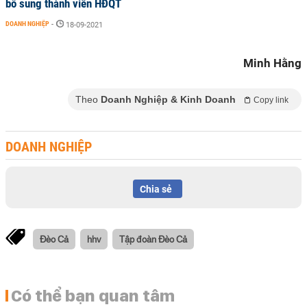
bổ sung thành viên HĐQT
DOANH NGHIỆP
-
18-09-2021
Minh Hằng
Theo
Doanh Nghiệp & Kinh Doanh
Copy link
DOANH NGHIỆP
Chia sẻ
Đèo Cả
hhv
Tập đoàn Đèo Cả
Có thể bạn quan tâm