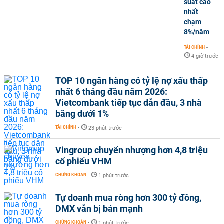
suất cao
nhất
chạm
8%/năm
TÀI CHÍNH
-
4 giờ trước
TOP 10 ngân hàng có tỷ lệ nợ xấu thấp
nhất 6 tháng đầu năm 2026:
Vietcombank tiếp tục dẫn đầu, 3 nhà
băng dưới 1%
TÀI CHÍNH
-
23 phút trước
Vingroup chuyển nhượng hơn 4,8 triệu
cổ phiếu VHM
CHỨNG KHOÁN
-
1 phút trước
Tự doanh mua ròng hơn 300 tỷ đồng,
DMX vẫn bị bán mạnh
CHỨNG KHOÁN
-
1 phút trước