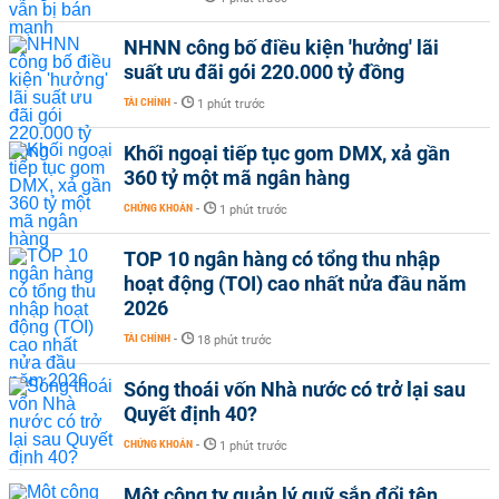
NHNN công bố điều kiện 'hưởng' lãi
suất ưu đãi gói 220.000 tỷ đồng
TÀI CHÍNH
-
1 phút trước
Khối ngoại tiếp tục gom DMX, xả gần
360 tỷ một mã ngân hàng
CHỨNG KHOÁN
-
1 phút trước
TOP 10 ngân hàng có tổng thu nhập
hoạt động (TOI) cao nhất nửa đầu năm
2026
TÀI CHÍNH
-
18 phút trước
Sóng thoái vốn Nhà nước có trở lại sau
Quyết định 40?
CHỨNG KHOÁN
-
1 phút trước
Một công ty quản lý quỹ sắp đổi tên