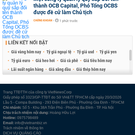
thành OCB Capital, Phó Tổng OCBS
được đề cử làm Chủ tịch
CHỨNG KHOÁN
-
1 phút trước
LIÊN KẾT NỔI BẬT
Giá vàng hôm nay
Tỷ giá ngoại tệ
Tỷ giá usd
Tỷ giá yen
Tỷ giá euro
Giá heo hơi
Giá cà phê
Giá tiêu hôm nay
Lãi suất ngân hàng
Giá xăng dầu
Giá thép hôm nay
Giá sầu riêng
Giá thịt heo
Giá gạo
Giá cao su
Best Retail Brokers
Diễn đàn đầu tư Việt Nam 2026
Trang TTĐTTH của công ty VietNewsCorp
Giấy phép số 3323/GP-TTĐT do Sở VH&TT TP.HCM cấp ngày 20/3/2026
Lầu 5 - Compa Building - 293 Điện Biên Phủ - Phường Gia Định - TP.HCM
Chi nhánh:
Số 5 - Khu 38A Trần Phú - Phường Ba Đình - TP. Hà Nội
Chịu trách nhiệm nội dung:
Hoàng Hữu Lợi
Hotline:
0975798489
Email:
info@vietnambiz.vn
Trách nhiệm về thông tin
DỊCH VỤ QUẢNG CÁO