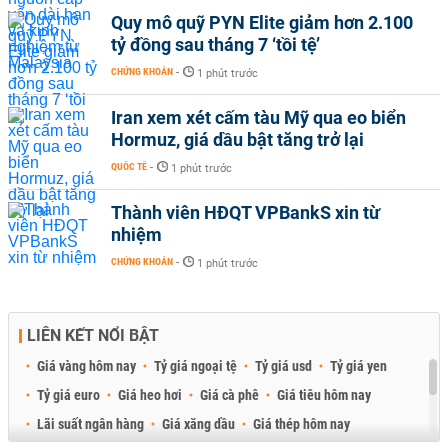
Quy mô quỹ PYN Elite giảm hơn 2.100
tỷ đồng sau tháng 7 ‘tồi tệ’
CHỨNG KHOÁN
-
1 phút trước
Iran xem xét cấm tàu Mỹ qua eo biển
Hormuz, giá dầu bật tăng trở lại
QUỐC TẾ
-
1 phút trước
Thành viên HĐQT VPBankS xin từ
nhiệm
CHỨNG KHOÁN
-
1 phút trước
LIÊN KẾT NỔI BẬT
Giá vàng hôm nay
Tỷ giá ngoại tệ
Tỷ giá usd
Tỷ giá yen
Tỷ giá euro
Giá heo hơi
Giá cà phê
Giá tiêu hôm nay
Lãi suất ngân hàng
Giá xăng dầu
Giá thép hôm nay