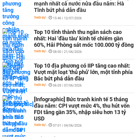
mạnh nhất cả nước nửa đầu năm: Hà
Tĩnh bứt phá dẫn đầu
THỜI SỰ
-
15:46 | 12/07/2026
Top 10 tỉnh thành thu ngân sách cao
nhất: Hai 'đầu tàu' kinh tế chiếm gần
60%, Hải Phòng sát mốc 100.000 tỷ đồng
THỜI SỰ
-
08:00 | 21/06/2026
Top 10 địa phương có IIP tăng cao nhất:
Vượt mặt loạt 'thủ phủ' lớn, một tỉnh phía
Bắc bứt phá dẫn đầu
THỜI SỰ
-
06:05 | 07/06/2026
[Infographic] Bức tranh kinh tế 5 tháng
đầu năm: CPI vượt mức 4%, thu hút vốn
FDI tăng gần 35%, nhập siêu hơn 13 tỷ
USD
THỜI SỰ
-
07:01 | 04/06/2026