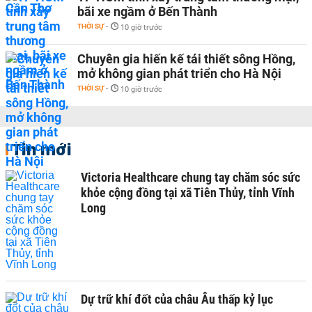
bãi xe ngầm ở Bến Thành
THỜI SỰ
-
10 giờ trước
Chuyên gia hiến kế tái thiết sông Hồng,
mở không gian phát triển cho Hà Nội
THỜI SỰ
-
10 giờ trước
Tin mới
Victoria Healthcare chung tay chăm sóc sức
khỏe cộng đồng tại xã Tiên Thủy, tỉnh Vĩnh
Long
Dự trữ khí đốt của châu Âu thấp kỷ lục