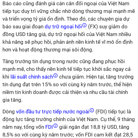
Báo cáo cũng đánh giá cán cân đối ngoại của Việt Nam
tiếp tục duy trì vững chắc nhờ dòng thương mại mạnh mẽ
và triển vọng tỷ giá ổn định. Theo đó, các chuyên gia dự
báo sau giai đoạn
dự trữ ngoại hối
(FX) suy giảm do
đồng USD tăng giá, dự trữ ngoại hối của Việt Nam nhiều
khả năng sẽ phục hồi, phản ánh nền kinh tế vĩ mô ổn định
hơn và hoạt động thương mại sôi động.
Tăng trưởng tín dụng trong nước cũng đang phục hồi
mạnh mẽ, cho thấy nền kinh tế tiếp tục khởi sắc ngay cả
khi
lãi suất chính sách
chưa giảm. Hiện tại, tăng trưởng
tín dụng đạt trên 15% so với cùng kỳ năm trước, thể hiện
niềm tin kinh doanh được cải thiện và nhu cầu tài chính
gia tăng.
Dòng
vốn đầu tư trực tiếp nước ngoài
(FDI) tiếp tục là
động lực tăng trưởng chính của Việt Nam. Cụ thể, 9 tháng
năm nay, tổng vốn
FDI
giải ngân đạt 18,8 tỷ USD, tăng
8,5% so với cùng kỳ năm trước; vốn FDI cam kết đạt 28,5