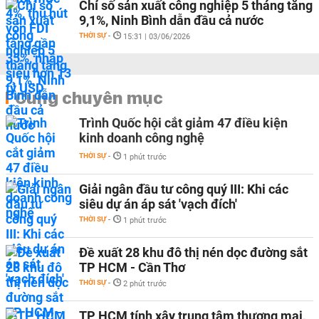
Chỉ số sản xuất công nghiệp 5 tháng tăng
9,1%, Ninh Bình dẫn đầu cả nước
THỜI SỰ
-
15:31 | 03/06/2026
Cùng chuyên mục
Trình Quốc hội cắt giảm 47 điều kiện
kinh doanh công nghệ
THỜI SỰ
-
1 phút trước
Giải ngân đầu tư công quý III: Khi các
siêu dự án áp sát 'vạch đích'
THỜI SỰ
-
1 phút trước
Đề xuất 28 khu đô thị nén dọc đường sắt
TP HCM - Cần Thơ
THỜI SỰ
-
2 phút trước
TP HCM tính xây trung tâm thương mại,