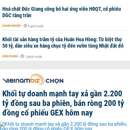
Hoá chất Đức Giang công bố hai ứng viên HĐQT, cổ phiếu
DGC tăng trần
DOANH NGHIỆP
-
9 giờ trước
Khối tài sản hàng trăm tỷ của Huấn Hoa Hồng: Từ biệt thự
50 tỷ, dàn siêu xe hàng chục tỷ đến vườn tùng Nhật đắt đỏ
KINH DOANH
-
1 phút trước
Khối tự doanh mạnh tay xả gần 2.200
tỷ đồng sau ba phiên, bán ròng 200 tỷ
đồng cổ phiếu GEX hôm nay