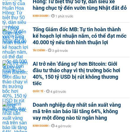
Hồng: Từ biệt thự 50 tỷ, dàn siêu xe
hàng chục tỷ đến vườn tùng Nhật đắt đỏ
KINH DOANH
-
1 phút trước
Tổng Giám đốc MB: Tự tin hoàn thành
kế hoạch lợi nhuận năm, có thể đạt mốc
40.000 tỷ nếu tình hình thuận lợi
TÀI CHÍNH
-
3 giờ trước
AI trở nên 'đáng sợ' hơn Bitcoin: Giới
đầu tư tháo chạy vì thị trường bốc hơi
40%, 150 tỷ USD bị rút không thương
tiếc
QUỐC TẾ
-
4 giờ trước
Doanh nghiệp duy nhất sản xuất vàng
mã trên sàn báo lãi tăng 64%, không
vay một đồng nào từ ngân hàng
KINH DOANH
-
4 giờ trước