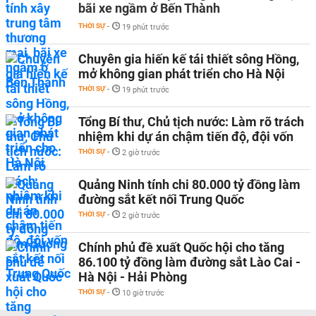
bãi xe ngầm ở Bến Thành
THỜI SỰ
-
19 phút trước
Chuyên gia hiến kế tái thiết sông Hồng,
mở không gian phát triển cho Hà Nội
THỜI SỰ
-
19 phút trước
Tổng Bí thư, Chủ tịch nước: Làm rõ trách
nhiệm khi dự án chậm tiến độ, đội vốn
THỜI SỰ
-
2 giờ trước
Quảng Ninh tính chi 80.000 tỷ đồng làm
đường sắt kết nối Trung Quốc
THỜI SỰ
-
2 giờ trước
Chính phủ đề xuất Quốc hội cho tăng
86.100 tỷ đồng làm đường sắt Lào Cai -
Hà Nội - Hải Phòng
THỜI SỰ
-
10 giờ trước