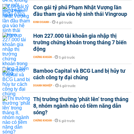
Con gái tỷ phú Phạm Nhật Vượng lần
đầu tham gia vào hệ sinh thái Vingroup
KINH DOANH
-
4 giờ trước
Hơn 227.000 tài khoản gia nhập thị
trường chứng khoán trong tháng 7 biến
động
CHỨNG KHOÁN
-
5 giờ trước
Bamboo Capital và BCG Land bị hủy tư
cách công ty đại chúng
DOANH NGHIỆP
-
6 giờ trước
Thị trường thường ‘phất lên’ trong tháng
8, nhóm ngành nào có tiềm năng dẫn
sóng?
CHỨNG KHOÁN
-
6 giờ trước