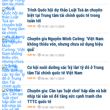
Trình Quốc hội dự thảo Luật Toà án chuyên
biệt tại Trung tâm tài chính quốc tế trong
tuần tới
THỜI SỰ
-
15:30 | 23/11/2025
Chuyên gia Nguyễn Minh Cường: ‘Việt Nam
không thiếu vốn, nhưng chưa sử dụng hiệu
quả’
THỜI SỰ
-
14:16 | 08/11/2025
Cơ hội nuôi dưỡng các 'kỳ lân' tỷ đô ở Trung
tâm Tài chính quốc tế Việt Nam
THỜI SỰ
-
08:46 | 08/11/2025
Chuyên gia: Cần tạo 'luật chơi' hấp dẫn và bắt
nhịp tài sản số để tăng sức cạnh tranh cho
TTTC quốc tế
THỜI SỰ
-
13:43 | 05/11/2025