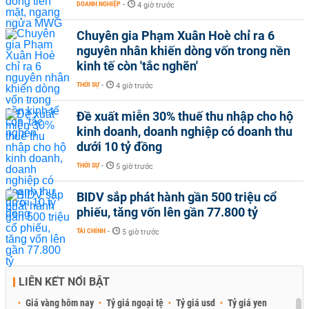
DOANH NGHIỆP
-
4 giờ trước
Chuyên gia Phạm Xuân Hoè chỉ ra 6
nguyên nhân khiến dòng vốn trong nền
kinh tế còn 'tắc nghẽn'
THỜI SỰ
-
4 giờ trước
Đề xuất miễn 30% thuế thu nhập cho hộ
kinh doanh, doanh nghiệp có doanh thu
dưới 10 tỷ đồng
THỜI SỰ
-
5 giờ trước
BIDV sắp phát hành gần 500 triệu cổ
phiếu, tăng vốn lên gần 77.800 tỷ
TÀI CHÍNH
-
5 giờ trước
LIÊN KẾT NỔI BẬT
Giá vàng hôm nay
Tỷ giá ngoại tệ
Tỷ giá usd
Tỷ giá yen