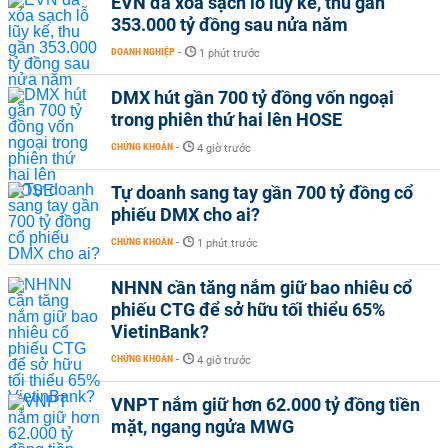
EVN đã xóa sạch lỗ lũy kế, thu gần
353.000 tỷ đồng sau nửa năm
DOANH NGHIỆP
-
1 phút trước
DMX hút gần 700 tỷ đồng vốn ngoại
trong phiên thứ hai lên HOSE
CHỨNG KHOÁN
-
4 giờ trước
Tự doanh sang tay gần 700 tỷ đồng cổ
phiếu DMX cho ai?
CHỨNG KHOÁN
-
1 phút trước
NHNN cần tăng nắm giữ bao nhiêu cổ
phiếu CTG để sở hữu tối thiểu 65%
VietinBank?
CHỨNG KHOÁN
-
4 giờ trước
VNPT nắm giữ hơn 62.000 tỷ đồng tiền
mặt, ngang ngửa MWG