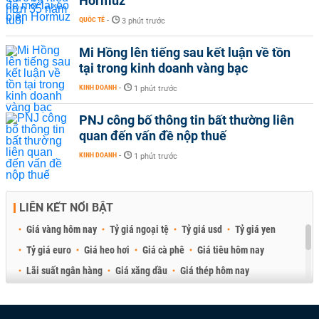
Hormuz
QUỐC TẾ
-
3 phút trước
Mi Hồng lên tiếng sau kết luận về tồn
tại trong kinh doanh vàng bạc
KINH DOANH
-
1 phút trước
PNJ công bố thông tin bất thường liên
quan đến vấn đề nộp thuế
KINH DOANH
-
1 phút trước
LIÊN KẾT NỔI BẬT
Giá vàng hôm nay
Tỷ giá ngoại tệ
Tỷ giá usd
Tỷ giá yen
Tỷ giá euro
Giá heo hơi
Giá cà phê
Giá tiêu hôm nay
Lãi suất ngân hàng
Giá xăng dầu
Giá thép hôm nay
Giá sầu riêng
Giá thịt heo
Giá gạo
Giá cao su
Best Retail Brokers
Diễn đàn đầu tư Việt Nam 2026