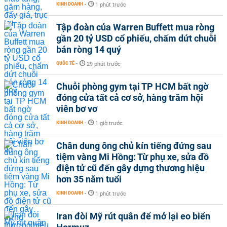
KINH DOANH
-
1 phút trước
Tập đoàn của Warren Buffett mua ròng
gần 20 tỷ USD cổ phiếu, chấm dứt chuỗi
bán ròng 14 quý
QUỐC TẾ
-
29 phút trước
Chuỗi phòng gym tại TP HCM bất ngờ
đóng cửa tất cả cơ sở, hàng trăm hội
viên bơ vơ
KINH DOANH
-
1 giờ trước
Chân dung ông chủ kín tiếng đứng sau
tiệm vàng Mi Hồng: Từ phụ xe, sửa đồ
điện tử cũ đến gây dựng thương hiệu
hơn 35 năm tuổi
KINH DOANH
-
1 phút trước
Iran đòi Mỹ rút quân để mở lại eo biển