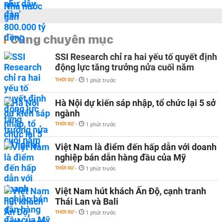
Cùng chuyên mục
SSI Research chỉ ra hai yếu tố quyết định
động lực tăng trưởng nửa cuối năm
THỜI SỰ
-
1 phút trước
Hà Nội dự kiến sáp nhập, tổ chức lại 5 sở
ngành
THỜI SỰ
-
1 phút trước
Việt Nam là điểm đến hấp dẫn với doanh
nghiệp bán dẫn hàng đầu của Mỹ
THỜI SỰ
-
1 phút trước
Việt Nam hút khách Ấn Độ, cạnh tranh
Thái Lan và Bali
THỜI SỰ
-
1 phút trước