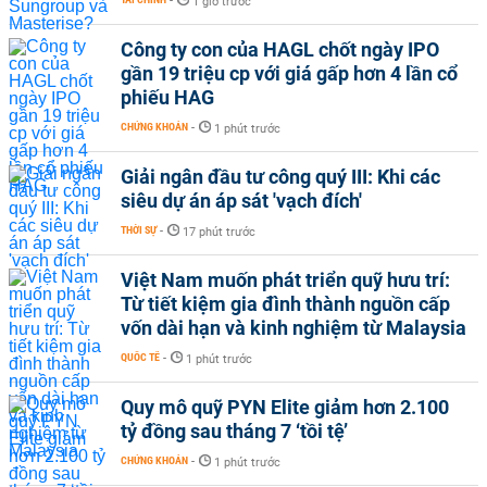
-
1 giờ trước
Công ty con của HAGL chốt ngày IPO
gần 19 triệu cp với giá gấp hơn 4 lần cổ
phiếu HAG
CHỨNG KHOÁN
-
1 phút trước
Giải ngân đầu tư công quý III: Khi các
siêu dự án áp sát 'vạch đích'
THỜI SỰ
-
17 phút trước
Việt Nam muốn phát triển quỹ hưu trí:
Từ tiết kiệm gia đình thành nguồn cấp
vốn dài hạn và kinh nghiệm từ Malaysia
QUỐC TẾ
-
1 phút trước
Quy mô quỹ PYN Elite giảm hơn 2.100
tỷ đồng sau tháng 7 ‘tồi tệ’
CHỨNG KHOÁN
-
1 phút trước