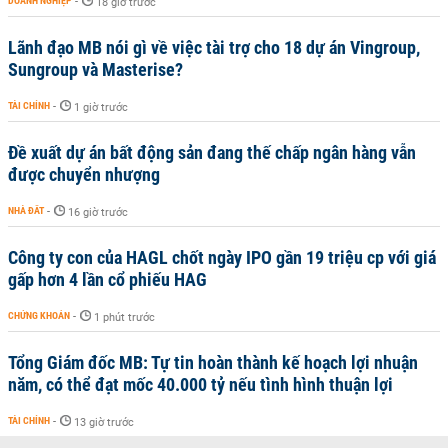
DOANH NGHIỆP
-
18 giờ trước
Lãnh đạo MB nói gì về việc tài trợ cho 18 dự án Vingroup,
Sungroup và Masterise?
TÀI CHÍNH
-
1 giờ trước
Đề xuất dự án bất động sản đang thế chấp ngân hàng vẫn
được chuyển nhượng
NHÀ ĐẤT
-
16 giờ trước
Công ty con của HAGL chốt ngày IPO gần 19 triệu cp với giá
gấp hơn 4 lần cổ phiếu HAG
CHỨNG KHOÁN
-
1 phút trước
Tổng Giám đốc MB: Tự tin hoàn thành kế hoạch lợi nhuận
năm, có thể đạt mốc 40.000 tỷ nếu tình hình thuận lợi
TÀI CHÍNH
-
13 giờ trước