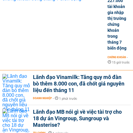
227.000
tài khoản
gia nhập
thị trường
chứng
khoán
trong
tháng 7
biến động
CHỨNG KHOÁN
-
15 giờ trước
Lãnh đạo Vinamilk: Tăng quy mô đàn
bò thêm 8.000 con, đã chốt giá nguyên
liệu đến tháng 11
DOANH NGHIỆP
-
1 phút trước
Lãnh đạo MB nói gì về việc tài trợ cho
18 dự án Vingroup, Sungroup và
Masterise?
TÀI CHÍNH