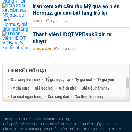
Iran xem xét cấm tàu Mỹ qua eo biển
Hormuz, giá dầu bật tăng trở lại
QUỐC TẾ
-
1 phút trước
Thành viên HĐQT VPBankS xin từ
nhiệm
CHỨNG KHOÁN
-
1 phút trước
LIÊN KẾT NỔI BẬT
Giá vàng hôm nay
Tỷ giá ngoại tệ
Tỷ giá usd
Tỷ giá yen
Tỷ giá euro
Giá heo hơi
Giá cà phê
Giá tiêu hôm nay
Lãi suất ngân hàng
Giá xăng dầu
Giá thép hôm nay
Giá sầu riêng
Giá thịt heo
Giá gạo
Giá cao su
Best Retail Brokers
Diễn đàn đầu tư Việt Nam 2026
Trang TTĐTTH của công ty VietNewsCorp
Giấy phép số 3323/GP-TTĐT do Sở VH&TT TP.HCM cấp ngày 20/3/2026
Lầu 5 - Compa Building - 293 Điện Biên Phủ - Phường Gia Định - TP.HCM