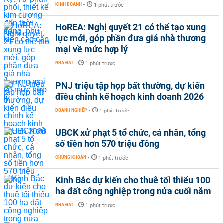
KINH DOANH
-
1 phút trước
HoREA: Nghị quyết 21 có thể tạo xung
lực mới, góp phần đưa giá nhà thương
mại về mức hợp lý
NHÀ ĐẤT
-
1 phút trước
PNJ triệu tập họp bất thường, dự kiến
điều chỉnh kế hoạch kinh doanh 2026
DOANH NGHIỆP
-
1 phút trước
UBCK xử phạt 5 tổ chức, cá nhân, tổng
số tiền hơn 570 triệu đồng
CHỨNG KHOÁN
-
1 phút trước
Kinh Bắc dự kiến cho thuê tối thiểu 100
ha đất công nghiệp trong nửa cuối năm
NHÀ ĐẤT
-
1 phút trước