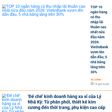
TOP 10
ngân hàng
có thu
nhập lãi
thuần cao
nhất nửa
đầu năm
2026:
VietinBank
vươn lên
dẫn đầu, 5
nhà băng
tăng trên
30%
TÀI CHÍNH
-
14 giờ trước
'Đế chế’ kinh doanh hàng xa xỉ của Lý
Nhã Kỳ: Từ phân phối, thiết kế kim
cương đến thời trang, phụ kiện cao cấp