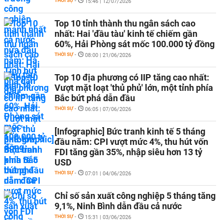
THỜI SỰ
-
15:46 | 12/07/2026
Top 10 tỉnh thành thu ngân sách cao
nhất: Hai 'đầu tàu' kinh tế chiếm gần
60%, Hải Phòng sát mốc 100.000 tỷ đồng
THỜI SỰ
-
08:00 | 21/06/2026
Top 10 địa phương có IIP tăng cao nhất:
Vượt mặt loạt 'thủ phủ' lớn, một tỉnh phía
Bắc bứt phá dẫn đầu
THỜI SỰ
-
06:05 | 07/06/2026
[Infographic] Bức tranh kinh tế 5 tháng
đầu năm: CPI vượt mức 4%, thu hút vốn
FDI tăng gần 35%, nhập siêu hơn 13 tỷ
USD
THỜI SỰ
-
07:01 | 04/06/2026
Chỉ số sản xuất công nghiệp 5 tháng tăng
9,1%, Ninh Bình dẫn đầu cả nước
THỜI SỰ
-
15:31 | 03/06/2026