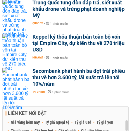
Trung Quốc tung đòn đáp trả, siết xuất
khẩu drone và trừng phạt doanh nghiệp
Mỹ
QUỐC TẾ
-
1 phút trước
Keppel ký thỏa thuận bán toàn bộ vốn
tại Empire City, dự kiến thu về 270 triệu
USD
NHÀ ĐẤT
-
1 phút trước
Sacombank phát hành ba đợt trái phiếu
thu về hơn 3.600 tỷ, lãi suất trả lên tới
10%/năm
TÀI CHÍNH
-
1 phút trước
LIÊN KẾT NỔI BẬT
Giá vàng hôm nay
Tỷ giá ngoại tệ
Tỷ giá usd
Tỷ giá yen
Tỷ giá euro
Giá heo hơi
Giá cà phê
Giá tiêu hôm nay