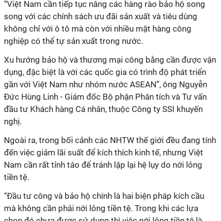
“Việt Nam cần tiếp tục nâng các hàng rào bảo hộ song
song với các chính sách ưu đãi sản xuất và tiêu dùng
không chỉ với ô tô mà còn với nhiều mặt hàng công
nghiệp có thể tự sản xuất trong nước.
Xu hướng bảo hộ và thương mại công bằng cần được vận
dụng, đặc biệt là với các quốc gia có trình độ phát triển
gần với Việt Nam như nhóm nước ASEAN”, ông Nguyễn
Đức Hùng Linh - Giám đốc Bộ phận Phân tích và Tư vấn
đầu tư Khách hàng Cá nhân, thuộc Công ty SSI khuyến
nghị.
Ngoài ra, trong bối cảnh các NHTW thế giới đều đang tính
đến việc giảm lãi suất để kích thích kinh tế, nhưng Việt
Nam cần rất tỉnh táo để tránh lặp lại hệ lụy do nới lỏng
tiền tệ.
“Đầu tư công và bảo hộ chính là hai biện pháp kích cầu
mà không cần phải nới lỏng tiền tệ. Trong khi các lựa
chọn đó chưa được sử dụng thì việc nới lỏng tiền tệ là