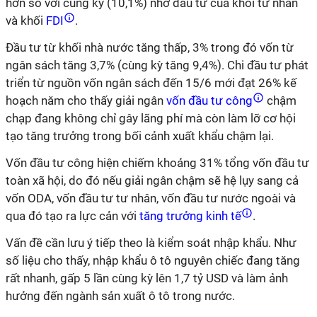
hơn so với cùng kỳ (10,1%) nhờ đầu tư của khối tư nhân
và khối
FDI
.
Đầu tư từ khối nhà nước tăng thấp, 3% trong đó vốn từ
ngân sách tăng 3,7% (cùng kỳ tăng 9,4%). Chi đầu tư phát
triển từ nguồn vốn ngân sách đến 15/6 mới đạt 26% kế
hoạch năm cho thấy giải ngân
vốn đầu tư công
chậm
chạp đang không chỉ gây lãng phí mà còn làm lỡ cơ hội
tạo tăng trưởng trong bối cảnh xuất khẩu chậm lại.
Vốn đầu tư công hiện chiếm khoảng 31% tổng vốn đầu tư
toàn xã hội, do đó nếu giải ngân chậm sẽ hệ lụy sang cả
vốn ODA, vốn đầu tư tư nhân, vốn đầu tư nước ngoài và
qua đó tạo ra lực cản với
tăng trưởng kinh tế
.
Vấn đề cần lưu ý tiếp theo là kiểm soát nhập khẩu. Như
số liệu cho thấy, nhập khẩu ô tô nguyên chiếc đang tăng
rất nhanh, gấp 5 lần cùng kỳ lên 1,7 tỷ USD và làm ảnh
hưởng đến ngành sản xuất ô tô trong nước.