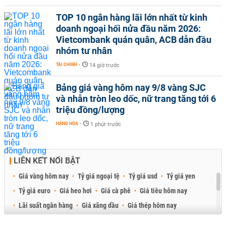
TOP 10 ngân hàng lãi lớn nhất từ kinh
doanh ngoại hối nửa đầu năm 2026:
Vietcombank quán quân, ACB dẫn đầu
nhóm tư nhân
TÀI CHÍNH
-
14 giờ trước
Bảng giá vàng hôm nay 9/8 vàng SJC
và nhẫn tròn leo dốc, nữ trang tăng tới 6
triệu đồng/lượng
HÀNG HÓA
-
1 phút trước
LIÊN KẾT NỔI BẬT
Giá vàng hôm nay
Tỷ giá ngoại tệ
Tỷ giá usd
Tỷ giá yen
Tỷ giá euro
Giá heo hơi
Giá cà phê
Giá tiêu hôm nay
Lãi suất ngân hàng
Giá xăng dầu
Giá thép hôm nay
Giá sầu riêng
Giá thịt heo
Giá gạo
Giá cao su