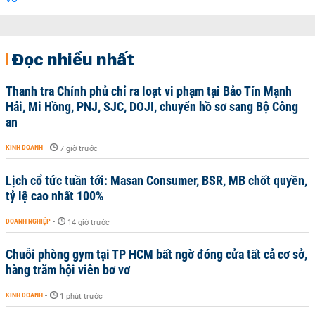
Đọc nhiều nhất
Thanh tra Chính phủ chỉ ra loạt vi phạm tại Bảo Tín Mạnh
Hải, Mi Hồng, PNJ, SJC, DOJI, chuyển hồ sơ sang Bộ Công
an
KINH DOANH
-
7 giờ trước
Lịch cổ tức tuần tới: Masan Consumer, BSR, MB chốt quyền,
tỷ lệ cao nhất 100%
DOANH NGHIỆP
-
14 giờ trước
Chuỗi phòng gym tại TP HCM bất ngờ đóng cửa tất cả cơ sở,
hàng trăm hội viên bơ vơ
KINH DOANH
-
1 phút trước