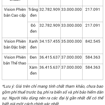
Vision Phiên
Trắng
32.782.909
33.000.000
217.091
bản Cao cấp
đen
Đỏ
32.782.909
33.000.000
217.091
đen
Vision Phiên
Xanh
34.157.455
35.000.000
842.545
bản Đặc biệt
đen
Vision Phiên
Đen
36.415.637
37.000.000
584.363
bản Thể thao
Xám
36.415.637
37.000.000
584.363
đen
*Lưu ý: Giá trên chỉ mang tính chất tham khảo, chưa bao
gồm phí thuế trước bạ, phí ra biển số và phí bảo hiểm dân
sự. Người tiêu dùng nên ra các đại lý gần nhất để có thể
biết giá một cách chính xác nhất.