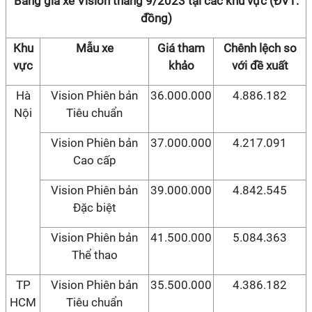
Bảng giá xe Vision tháng 9/2023 tại các khu vực (ĐVT:
đồng)
Khu
Mẫu xe
Giá tham
Chênh lệch so
vực
khảo
với đề xuất
Hà
Vision Phiên bản
36.000.000
4.886.182
Nội
Tiêu chuẩn
Vision Phiên bản
37.000.000
4.217.091
Cao cấp
Vision Phiên bản
39.000.000
4.842.545
Đặc biệt
Vision Phiên bản
41.500.000
5.084.363
Thể thao
TP
Vision Phiên bản
35.500.000
4.386.182
HCM
Tiêu chuẩn