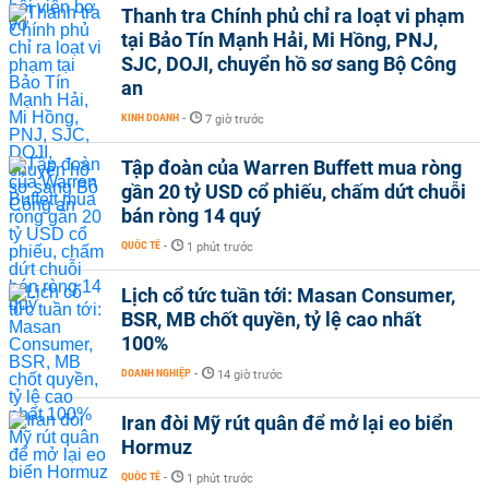
Thanh tra Chính phủ chỉ ra loạt vi phạm
tại Bảo Tín Mạnh Hải, Mi Hồng, PNJ,
SJC, DOJI, chuyển hồ sơ sang Bộ Công
an
KINH DOANH
-
7 giờ trước
Tập đoàn của Warren Buffett mua ròng
gần 20 tỷ USD cổ phiếu, chấm dứt chuỗi
bán ròng 14 quý
QUỐC TẾ
-
1 phút trước
Lịch cổ tức tuần tới: Masan Consumer,
BSR, MB chốt quyền, tỷ lệ cao nhất
100%
DOANH NGHIỆP
-
14 giờ trước
Iran đòi Mỹ rút quân để mở lại eo biển
Hormuz
QUỐC TẾ
-
1 phút trước