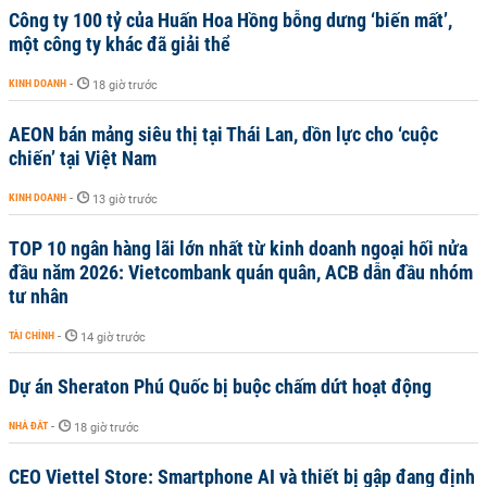
Công ty 100 tỷ của Huấn Hoa Hồng bỗng dưng ‘biến mất’,
một công ty khác đã giải thể
KINH DOANH
-
18 giờ trước
AEON bán mảng siêu thị tại Thái Lan, dồn lực cho ‘cuộc
chiến’ tại Việt Nam
KINH DOANH
-
13 giờ trước
TOP 10 ngân hàng lãi lớn nhất từ kinh doanh ngoại hối nửa
đầu năm 2026: Vietcombank quán quân, ACB dẫn đầu nhóm
tư nhân
TÀI CHÍNH
-
14 giờ trước
Dự án Sheraton Phú Quốc bị buộc chấm dứt hoạt động
NHÀ ĐẤT
-
18 giờ trước
CEO Viettel Store: Smartphone AI và thiết bị gập đang định