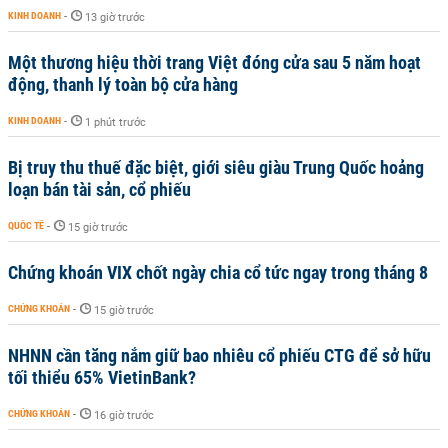
KINH DOANH
-
13 giờ trước
Một thương hiệu thời trang Việt đóng cửa sau 5 năm hoạt
động, thanh lý toàn bộ cửa hàng
KINH DOANH
-
1 phút trước
Bị truy thu thuế đặc biệt, giới siêu giàu Trung Quốc hoảng
loạn bán tài sản, cổ phiếu
QUỐC TẾ
-
15 giờ trước
Chứng khoán VIX chốt ngày chia cổ tức ngay trong tháng 8
CHỨNG KHOÁN
-
15 giờ trước
NHNN cần tăng nắm giữ bao nhiêu cổ phiếu CTG để sở hữu
tối thiểu 65% VietinBank?
CHỨNG KHOÁN
-
16 giờ trước