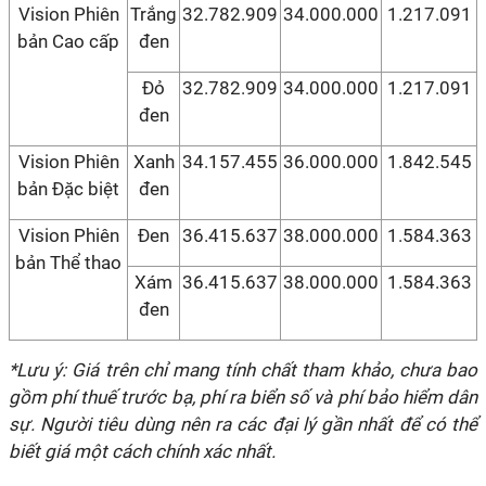
Vision Phiên
Trắng
32.782.909
34.000.000
1.217.091
bản Cao cấp
đen
Đỏ
32.782.909
34.000.000
1.217.091
đen
Vision Phiên
Xanh
34.157.455
36.000.000
1.842.545
bản Đặc biệt
đen
Vision Phiên
Đen
36.415.637
38.000.000
1.584.363
bản Thể thao
Xám
36.415.637
38.000.000
1.584.363
đen
*Lưu ý: Giá trên chỉ mang tính chất tham khảo, chưa bao
gồm phí thuế trước bạ, phí ra biển số và phí bảo hiểm dân
sự. Người tiêu dùng nên ra các đại lý gần nhất để có thể
biết giá một cách chính xác nhất.