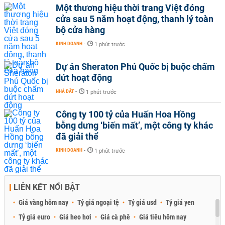
Một thương hiệu thời trang Việt đóng
cửa sau 5 năm hoạt động, thanh lý toàn
bộ cửa hàng
KINH DOANH
-
1 phút trước
Dự án Sheraton Phú Quốc bị buộc chấm
dứt hoạt động
NHÀ ĐẤT
-
1 phút trước
Công ty 100 tỷ của Huấn Hoa Hồng
bỗng dưng ‘biến mất’, một công ty khác
đã giải thể
KINH DOANH
-
1 phút trước
LIÊN KẾT NỔI BẬT
Giá vàng hôm nay
Tỷ giá ngoại tệ
Tỷ giá usd
Tỷ giá yen
Tỷ giá euro
Giá heo hơi
Giá cà phê
Giá tiêu hôm nay