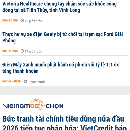
Victoria Healthcare chung tay chăm sóc sức khỏe cộng
đồng tại xã Tiên Thủy, tỉnh Vĩnh Long
KINH DOANH
-
18 giờ trước
Thực hư vụ xe điện Geely bị từ chối tại trạm sạc Ford Giải
Phóng
KINH DOANH
-
17 giờ trước
Điện Máy Xanh muốn phát hành cổ phiếu với tỷ lệ 1:1 để
tăng thanh khoản
DOANH NGHIỆP
-
1 phút trước
Bức tranh tài chính tiêu dùng nửa đầu
2026 tiếp tục phân hóa: VietCredit báo