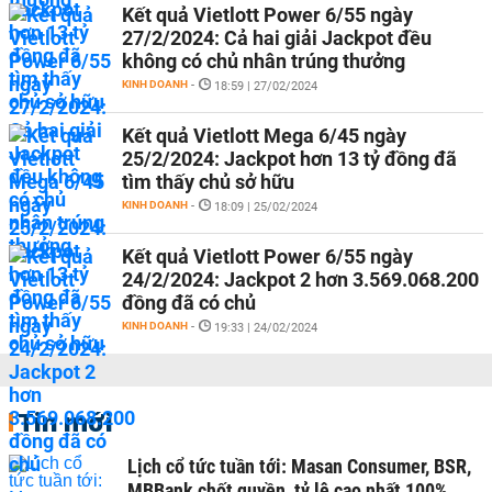
Kết quả Vietlott Power 6/55 ngày
27/2/2024: Cả hai giải Jackpot đều
không có chủ nhân trúng thưởng
KINH DOANH
-
18:59 | 27/02/2024
Kết quả Vietlott Mega 6/45 ngày
25/2/2024: Jackpot hơn 13 tỷ đồng đã
tìm thấy chủ sở hữu
KINH DOANH
-
18:09 | 25/02/2024
Kết quả Vietlott Power 6/55 ngày
24/2/2024: Jackpot 2 hơn 3.569.068.200
đồng đã có chủ
KINH DOANH
-
19:33 | 24/02/2024
Tin mới
Lịch cổ tức tuần tới: Masan Consumer, BSR,
MBBank chốt quyền, tỷ lệ cao nhất 100%