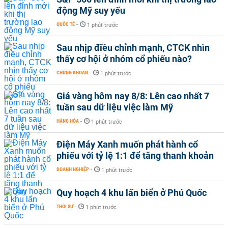
động Mỹ suy yếu
QUỐC TẾ
-
1 phút trước
Sau nhịp điều chỉnh mạnh, CTCK nhìn
thấy cơ hội ở nhóm cổ phiếu nào?
CHỨNG KHOÁN
-
1 phút trước
Giá vàng hôm nay 8/8: Lên cao nhất 7
tuần sau dữ liệu việc làm Mỹ
HÀNG HÓA
-
1 phút trước
Điện Máy Xanh muốn phát hành cổ
phiếu với tỷ lệ 1:1 để tăng thanh khoản
DOANH NGHIỆP
-
1 phút trước
Quy hoạch 4 khu lấn biển ở Phú Quốc
THỜI SỰ
-
1 phút trước