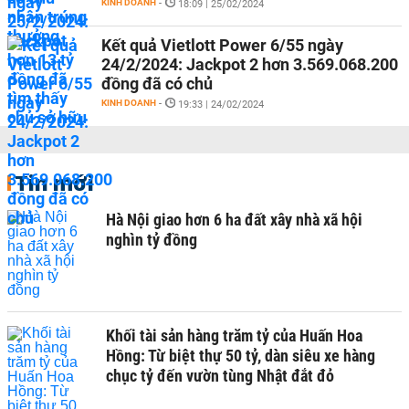
KINH DOANH
-
18:09 | 25/02/2024
Kết quả Vietlott Power 6/55 ngày
24/2/2024: Jackpot 2 hơn 3.569.068.200
đồng đã có chủ
KINH DOANH
-
19:33 | 24/02/2024
Tin mới
Hà Nội giao hơn 6 ha đất xây nhà xã hội
nghìn tỷ đồng
Khối tài sản hàng trăm tỷ của Huấn Hoa
Hồng: Từ biệt thự 50 tỷ, dàn siêu xe hàng
chục tỷ đến vườn tùng Nhật đắt đỏ