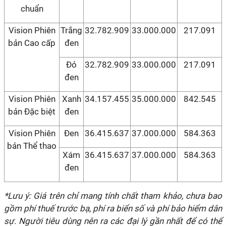
chuẩn
Vision Phiên
Trắng
32.782.909
33.000.000
217.091
bản Cao cấp
đen
Đỏ
32.782.909
33.000.000
217.091
đen
Vision Phiên
Xanh
34.157.455
35.000.000
842.545
bản Đặc biệt
đen
Vision Phiên
Đen
36.415.637
37.000.000
584.363
bản Thể thao
Xám
36.415.637
37.000.000
584.363
đen
*Lưu ý: Giá trên chỉ mang tính chất tham khảo, chưa bao
gồm phí thuế trước bạ, phí ra biển số và phí bảo hiểm dân
sự. Người tiêu dùng nên ra các đại lý gần nhất để có thể