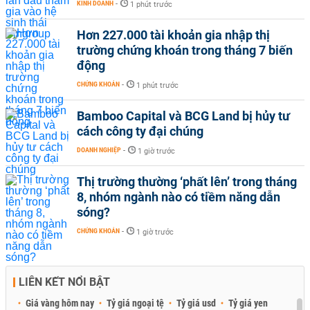
KINH DOANH
-
1 phút trước
Hơn 227.000 tài khoản gia nhập thị
trường chứng khoán trong tháng 7 biến
động
CHỨNG KHOÁN
-
1 phút trước
Bamboo Capital và BCG Land bị hủy tư
cách công ty đại chúng
DOANH NGHIỆP
-
1 giờ trước
Thị trường thường ‘phất lên’ trong tháng
8, nhóm ngành nào có tiềm năng dẫn
sóng?
CHỨNG KHOÁN
-
1 giờ trước
LIÊN KẾT NỔI BẬT
Giá vàng hôm nay
Tỷ giá ngoại tệ
Tỷ giá usd
Tỷ giá yen