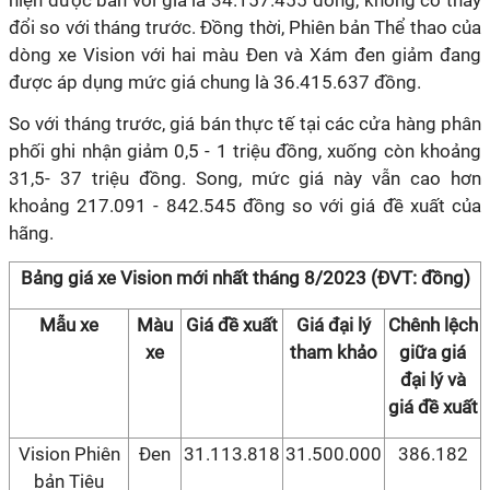
hiện được bán với giá là 34.157.455 đồng, không có thay
đổi so với tháng trước. Đồng thời, Phiên bản Thể thao của
dòng xe Vision với hai màu Đen và Xám đen giảm đang
được áp dụng mức giá chung là 36.415.637 đồng.
So với tháng trước, giá bán thực tế tại các cửa hàng phân
phối ghi nhận giảm 0,5 - 1 triệu đồng, xuống còn khoảng
31,5- 37 triệu đồng. Song, mức giá này vẫn cao hơn
khoảng 217.091 - 842.545 đồng so với giá đề xuất của
hãng.
Bảng giá xe Vision mới nhất tháng 8/2023 (ĐVT: đồng)
Mẫu xe
Màu
Giá đề xuất
Giá đại lý
Chênh lệch
xe
tham khảo
giữa giá
đại lý và
giá đề xuất
Vision Phiên
Đen
31.113.818
31.500.000
386.182
bản Tiêu