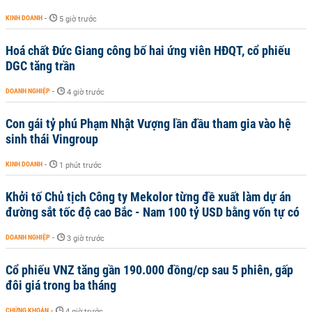
KINH DOANH
-
5 giờ trước
Hoá chất Đức Giang công bố hai ứng viên HĐQT, cổ phiếu
DGC tăng trần
DOANH NGHIỆP
-
4 giờ trước
Con gái tỷ phú Phạm Nhật Vượng lần đầu tham gia vào hệ
sinh thái Vingroup
KINH DOANH
-
1 phút trước
Khởi tố Chủ tịch Công ty Mekolor từng đề xuất làm dự án
đường sắt tốc độ cao Bắc - Nam 100 tỷ USD bằng vốn tự có
DOANH NGHIỆP
-
3 giờ trước
Cổ phiếu VNZ tăng gần 190.000 đồng/cp sau 5 phiên, gấp
đôi giá trong ba tháng
CHỨNG KHOÁN
-
4 giờ trước