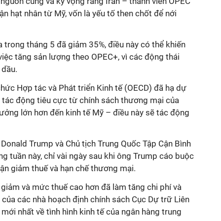
n nguồn cung và kỳ vọng rằng Iran – thành viên OPEC
ận hạt nhân từ Mỹ, vốn là yếu tố then chốt để nới
 trong tháng 5 đã giảm 35%, điều này có thể khiến
ệc tăng sản lượng theo OPEC+, vì các động thái
 dầu.
hức Hợp tác và Phát triển Kinh tế (OECD) đã hạ dự
 tác động tiêu cực từ chính sách thương mại của
ởng lớn hơn đến kinh tế Mỹ – điều này sẽ tác động
 Donald Trump và Chủ tịch Trung Quốc Tập Cận Bình
g tuần này, chỉ vài ngày sau khi ông Trump cáo buộc
ận giảm thuế và hạn chế thương mại.
 giảm và mức thuế cao hơn đã làm tăng chi phí và
t của các nhà hoạch định chính sách Cục Dự trữ Liên
mới nhất về tình hình kinh tế của ngân hàng trung