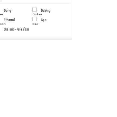
Đồng
Đường
Ethanol
Gạo
Gia súc - Gia cầm
Giấy
Gỗ
Hạt điều
Hồ tiêu - Hạt tiêu
Khí đốt
Kim loại khác
Mắc ca
Muối
Ngũ cốc
Nhựa - Hạt nhựa
Palladium
Phân bón