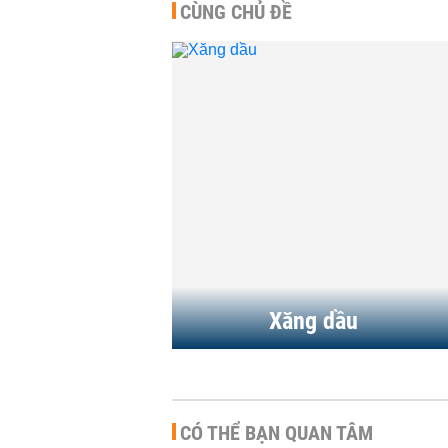
CÙNG CHỦ ĐỀ
Giá xăng dầu đồng loạt giả
hơn 1.000 đồng/lít từ chiều
6/8
HÀNG HÓA
-
13 giờ trước
Giá xăng dầu hôm nay 6/8:
Biến động trái chiều khi thị
trường kỳ vọng...
HÀNG HÓA
-
21 giờ trước
Xăng dầu
CÓ THỂ BẠN QUAN TÂM