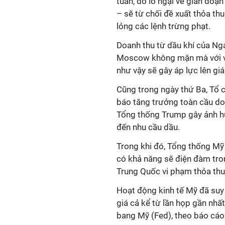
tuần, do lo ngại về gián đoạ
– sẽ từ chối đề xuất thỏa thu
lỏng các lệnh trừng phạt.
Doanh thu từ dầu khí của Nga
Moscow không mặn mà với vi
như vậy sẽ gây áp lực lên giá
Cũng trong ngày thứ Ba, Tổ c
báo tăng trưởng toàn cầu do
Tổng thống Trump gây ảnh hư
đến nhu cầu dầu.
Trong khi đó, Tổng thống Mỹ
có khả năng sẽ điện đàm tron
Trung Quốc vi phạm thỏa thu
Hoạt động kinh tế Mỹ đã suy
giá cả kể từ lần họp gần nhấ
bang Mỹ (Fed), theo báo cáo 