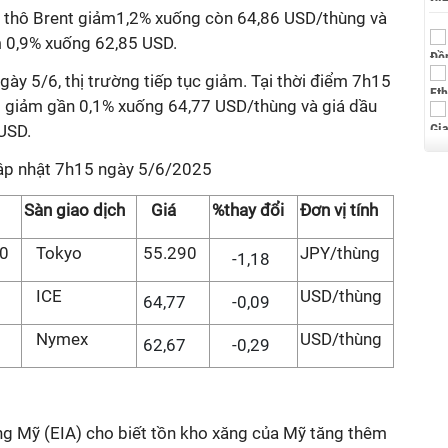
ầu thô Brent giảm1,2% xuống còn 64,86 USD/thùng và
m 0,9% xuống 62,85 USD.
gày 5/6, thị trường tiếp tục giảm. Tại thời điểm 7h15
nt giảm gần 0,1% xuống 64,77 USD/thùng và giá dầu
 USD.
cập nhật 7h15 ngày 5/6/2025
Sàn giao dịch
Giá
%thay đổi
Đơn vị tính
10
Tokyo
55.290
JPY/thùng
-1,18
8
ICE
USD/thùng
64,77
-0,09
Nymex
USD/thùng
62,67
-0,29
g Mỹ (EIA) cho biết tồn kho xăng của Mỹ tăng thêm