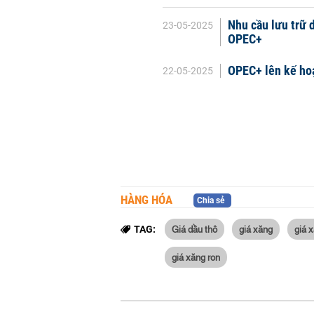
Nhu cầu lưu trữ d
23-05-2025
OPEC+
OPEC+ lên kế hoạ
22-05-2025
HÀNG HÓA
Chia sẻ
Giá dầu thô
giá xăng
giá 
TAG:
giá xăng ron