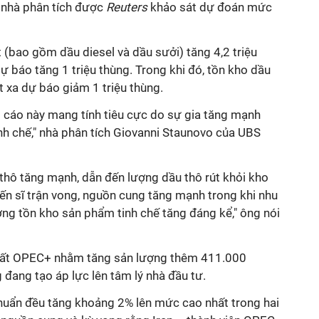
ác nhà phân tích được
Reuters
khảo sát dự đoán mức
(bao gồm dầu diesel và dầu sưởi) tăng 4,2 triệu
dự báo tăng 1 triệu thùng. Trong khi đó, tồn kho dầu
t xa dự báo giảm 1 triệu thùng.
o cáo này mang tính tiêu cực do sự gia tăng mạnh
nh chế," nhà phân tích Giovanni Staunovo của UBS
 thô tăng mạnh, dẫn đến lượng dầu thô rút khỏi kho
iến sĩ trận vong, nguồn cung tăng mạnh trong khi nhu
ợng tồn kho sản phẩm tinh chế tăng đáng kể," ông nói
uất OPEC+ nhằm tăng sản lượng thêm 411.000
đang tạo áp lực lên tâm lý nhà đầu tư.
chuẩn đều tăng khoảng 2% lên mức cao nhất trong hai