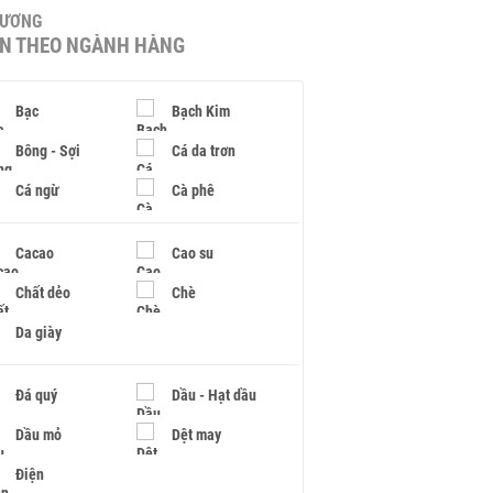
HƯƠNG
IN THEO NGÀNH HÀNG
Bạc
Bạch Kim
Bông - Sợi
Cá da trơn
Cá ngừ
Cà phê
Cacao
Cao su
Chất dẻo
Chè
Da giày
Đá quý
Dầu - Hạt dầu
Dầu mỏ
Dệt may
Điện