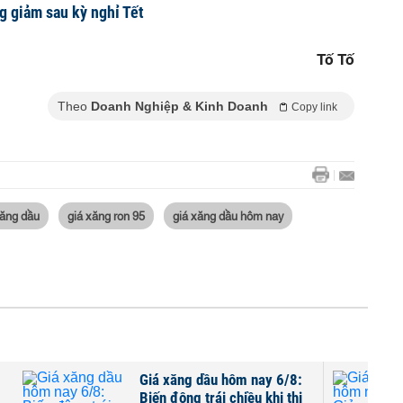
g giảm sau kỳ nghỉ Tết
Tố Tố
Theo
Doanh Nghiệp & Kinh Doanh
Copy link
xăng dầu
giá xăng ron 95
giá xăng dầu hôm nay
 nay 6/8:
Giá xăng dầu hôm nay 4/8:
ều khi thị
Giảm khoảng 4% xuống đáy