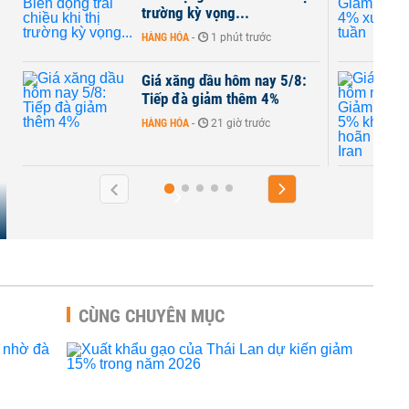
3 tuần
rước
HÀNG HÓA
-
07:42 | 04/08/2026
 nay 5/8:
Giá xăng dầu hôm nay 3/8:
m 4%
Giảm khoảng 5% khi Mỹ trì
hoãn tấn công Iran
rước
HÀNG HÓA
-
08:05 | 03/08/2026
CÙNG CHUYÊN MỤC