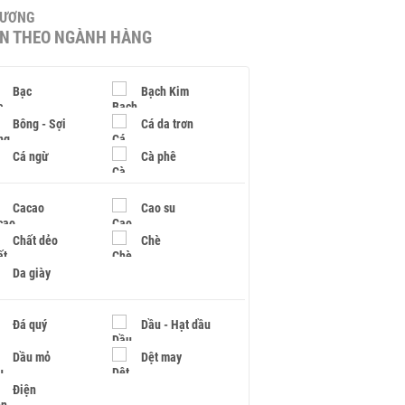
HƯƠNG
IN THEO NGÀNH HÀNG
Bạc
Bạch Kim
Bông - Sợi
Cá da trơn
Cá ngừ
Cà phê
Cacao
Cao su
Chất dẻo
Chè
Da giày
Đá quý
Dầu - Hạt dầu
Dầu mỏ
Dệt may
Điện