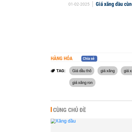
Giá xăng dầu cùn
01-02-2025
HÀNG HÓA
Chia sẻ
Giá dầu thô
giá xăng
giá 
TAG:
giá xăng ron
CÙNG CHỦ ĐỀ
Giá xăng dầu hôm
Biến động trái chi