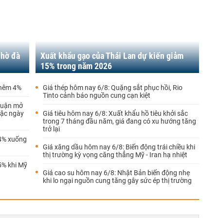
nhờ đà
Xuất khẩu gạo của Thái Lan dự kiến giảm
15% trong năm 2026
thêm 4%
Giá thép hôm nay 6/8: Quặng sắt phục hồi, Rio
Tinto cảnh báo nguồn cung cạn kiệt
thuận mở
oặc ngày
Giá tiêu hôm nay 6/8: Xuất khẩu hồ tiêu khởi sắc
trong 7 tháng đầu năm, giá đang có xu hướng tăng
trở lại
 4% xuống
Giá xăng dầu hôm nay 6/8: Biến động trái chiều khi
thị trường kỳ vọng căng thẳng Mỹ - Iran hạ nhiệt
5% khi Mỹ
Giá cao su hôm nay 6/8: Nhật Bản biến động nhẹ
khi lo ngại nguồn cung tăng gây sức ép thị trường