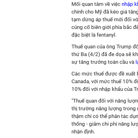
Mối quan tâm về việc
nhập k
chính cho Mỹ đã kéo giá tăn
tạm dừng áp thuế mới đối vớ
củng cố biên giới phía bắc 
đặc biệt là fentanyl.
Thuế quan của ông Trump đố
thứ Ba (4/2) đã đe dọa sẽ k
sự tăng trưởng toàn cầu và
l
Các mức thuế được đề xuất 
Canada, với mức thuế 10% đ
10% đối với nhập khẩu của T
"Thuế quan đối với năng lượ
thị trường năng lượng trong
thậm chí có thể phản tác dụ
thống - giảm chi phí năng lư
nhận định.