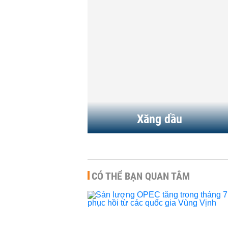
trường kỳ vọng...
HÀNG HÓA
-
1 phút t
Giá xăng dầu hôm
Tiếp đà giảm thê
HÀNG HÓA
-
21 giờ t
Xăng dầu
CÓ THỂ BẠN QUAN TÂM