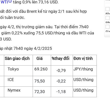
 WTI
tăng 0,9% lên 73,16 USD.
t đối với dầu Brent kể từ ngày 2/1 sau khi hợp
ối tuần trước.
gày 4/2, thị trường giảm sâu. Tại thời điểm 7h40
nt giảm 0,22% xuống 75,5 USD/thùng và dầu WTI của
,3 USD.
cập nhật 7h40 ngày 4/2/2025
Sàn giao dịch
Giá
%thay đổi
Đơn vị tính
Tokyo
69.260
JPY/thùng
-0,79
4
ICE
USD/thùng
75,50
-0,22
Nymex
USD/thùng
72,30
-1,18