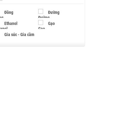
Đồng
Đường
Ethanol
Gạo
Gia súc - Gia cầm
Giấy
Gỗ
Hạt điều
Hồ tiêu - Hạt tiêu
Khí đốt
Kim loại khác
Mắc ca
Muối
Ngũ cốc
Nhựa - Hạt nhựa
Palladium
Phân bón