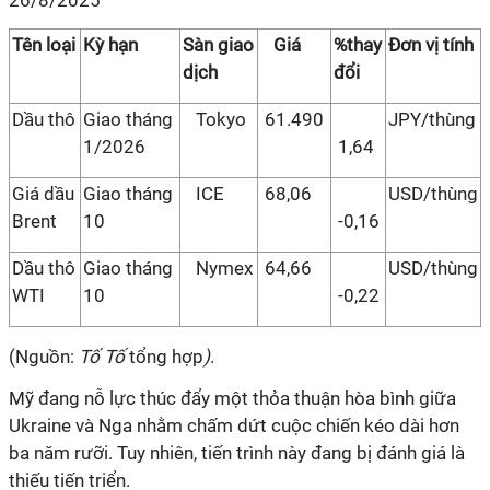
26/8/2025
Tên loại
Kỳ hạn
Sàn giao
Giá
%thay
Đơn vị tính
dịch
đổi
Dầu thô
Giao tháng
Tokyo
61.490
JPY/thùng
1/2026
1,64
Giá dầu
Giao tháng
ICE
68,06
USD/thùng
Brent
10
-0,16
Dầu thô
Giao tháng
Nymex
64,66
USD/thùng
WTI
10
-0,22
(Nguồn:
Tố Tố
tổng hợp
)
.
Mỹ đang nỗ lực thúc đẩy một thỏa thuận hòa bình giữa
Ukraine và Nga nhằm chấm dứt cuộc chiến kéo dài hơn
ba năm rưỡi. Tuy nhiên, tiến trình này đang bị đánh giá là
thiếu tiến triển.