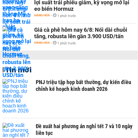
lợi suất trái phiếu giảm, kỳ vọng mở lại
eo biển Hormuz
HÀNG HÓA
-
1 phút trước
Giá cà phê hôm nay 6/8: Nối dài chuỗi
tăng, robusta lên gần 3.900 USD/tấn
HÀNG HÓA
-
1 phút trước
Tin mới
PNJ triệu tập họp bất thường, dự kiến điều
chỉnh kế hoạch kinh doanh 2026
Đề xuất hai phương án nghỉ tết 7 và 10 ngày
liên tục