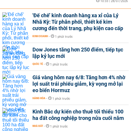
10:33 | 28/07/2026
'Đế chế’ kinh doanh hàng xa xỉ của Lý
Nhã Kỳ: Từ phân phối, thiết kế kim
cương đến thời trang, phụ kiện cao cấp
KINH DOANH
-
1 phút trước
Dow Jones tăng hơn 250 điểm, tiếp tục
lập kỷ lục mới
QUỐC TẾ
-
1 phút trước
Giá vàng hôm nay 6/8: Tăng hơn 4% nhờ
lợi suất trái phiếu giảm, kỳ vọng mở lại
eo biển Hormuz
HÀNG HÓA
-
1 phút trước
Kinh Bắc dự kiến cho thuê tối thiểu 100
ha đất công nghiệp trong nửa cuối năm
NHÀ ĐẤT
-
1 phút trước