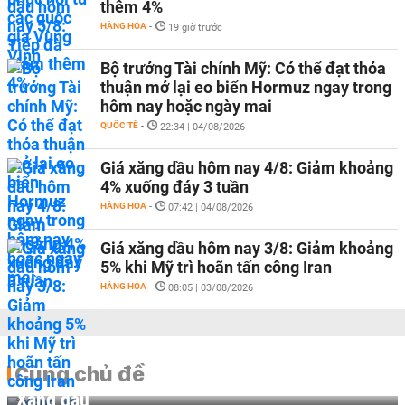
thêm 4%
HÀNG HÓA
-
19 giờ trước
Bộ trưởng Tài chính Mỹ: Có thể đạt thỏa
thuận mở lại eo biển Hormuz ngay trong
hôm nay hoặc ngày mai
QUỐC TẾ
-
22:34 | 04/08/2026
Giá xăng dầu hôm nay 4/8: Giảm khoảng
4% xuống đáy 3 tuần
HÀNG HÓA
-
07:42 | 04/08/2026
Giá xăng dầu hôm nay 3/8: Giảm khoảng
5% khi Mỹ trì hoãn tấn công Iran
HÀNG HÓA
-
08:05 | 03/08/2026
Cùng chủ đề
Xăng dầu