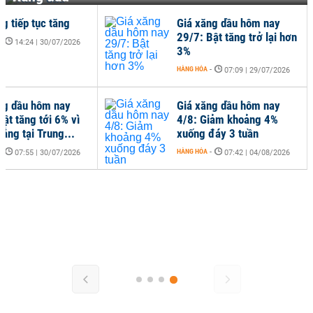
g tiếp tục tăng
Giá xăng dầu hôm nay
29/7: Bật tăng trở lại hơn
-
14:24 | 30/07/2026
3%
HÀNG HÓA
-
07:09 | 29/07/2026
ng dầu hôm nay
Giá xăng dầu hôm nay
ật tăng tới 6% vì
4/8: Giảm khoảng 4%
ẳng tại Trung...
xuống đáy 3 tuần
-
HÀNG HÓA
-
07:55 | 30/07/2026
07:42 | 04/08/2026