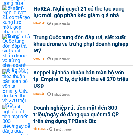
HoREA: Nghị quyết 21 có thể tạo xung
lực mới, góp phần kéo giảm giá nhà
NHÀ ĐẤT
-
1 phút trước
Trung Quốc tung đòn đáp trả, siết xuất
khẩu drone và trừng phạt doanh nghiệp
Mỹ
QUỐC TẾ
-
1 phút trước
Keppel ký thỏa thuận bán toàn bộ vốn
tại Empire City, dự kiến thu về 270 triệu
USD
NHÀ ĐẤT
-
1 phút trước
Doanh nghiệp rút tiền mặt đến 300
triệu/ngày dễ dàng qua quét mã QR
trên ứng dụng TPBank Biz
TÀI CHÍNH
-
1 phút trước