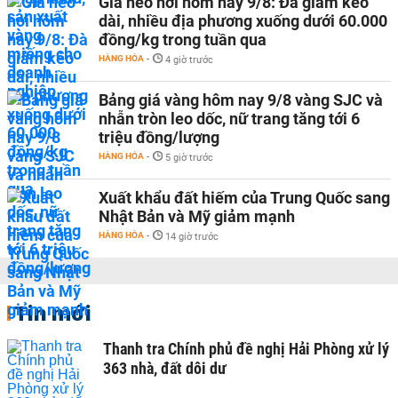
Giá heo hơi hôm nay 9/8: Đà giảm kéo
dài, nhiều địa phương xuống dưới 60.000
đồng/kg trong tuần qua
HÀNG HÓA
-
4 giờ trước
Bảng giá vàng hôm nay 9/8 vàng SJC và
nhẫn tròn leo dốc, nữ trang tăng tới 6
triệu đồng/lượng
HÀNG HÓA
-
5 giờ trước
Xuất khẩu đất hiếm của Trung Quốc sang
Nhật Bản và Mỹ giảm mạnh
HÀNG HÓA
-
14 giờ trước
Tin mới
Thanh tra Chính phủ đề nghị Hải Phòng xử lý
363 nhà, đất dôi dư