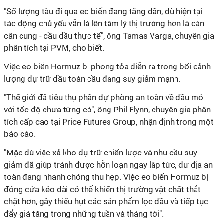
"Số lượng tàu đi qua eo biển đang tăng dần, dù hiện tại
tác động chủ yếu vẫn là lên tâm lý thị trường hơn là cán
cân cung - cầu dầu thực tế", ông Tamas Varga, chuyên gia
phân tích tại PVM, cho biết.
Việc eo biển Hormuz bị phong tỏa diễn ra trong bối cảnh
lượng dự trữ dầu toàn cầu đang suy giảm mạnh.
"Thế giới đã tiêu thụ phần dự phòng an toàn về dầu mỏ
với tốc độ chưa từng có", ông Phil Flynn, chuyên gia phân
tích cấp cao tại Price Futures Group, nhận định trong một
báo cáo.
"Mặc dù việc xả kho dự trữ chiến lược và nhu cầu suy
giảm đã giúp tránh được hỗn loạn ngay lập tức, dư địa an
toàn đang nhanh chóng thu hẹp. Việc eo biển Hormuz bị
đóng cửa kéo dài có thể khiến thị trường vật chất thắt
chặt hơn, gây thiếu hụt các sản phẩm lọc dầu và tiếp tục
đẩy giá tăng trong những tuần và tháng tới".