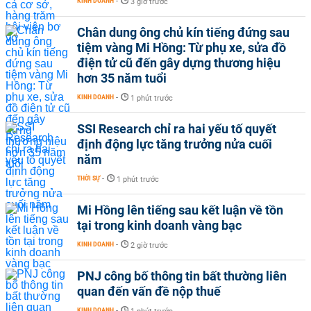
KINH DOANH
-
3 giờ trước
Chân dung ông chủ kín tiếng đứng sau
tiệm vàng Mi Hồng: Từ phụ xe, sửa đồ
điện tử cũ đến gây dựng thương hiệu
hơn 35 năm tuổi
KINH DOANH
-
1 phút trước
SSI Research chỉ ra hai yếu tố quyết
định động lực tăng trưởng nửa cuối
năm
THỜI SỰ
-
1 phút trước
Mi Hồng lên tiếng sau kết luận về tồn
tại trong kinh doanh vàng bạc
KINH DOANH
-
2 giờ trước
PNJ công bố thông tin bất thường liên
quan đến vấn đề nộp thuế
KINH DOANH
-