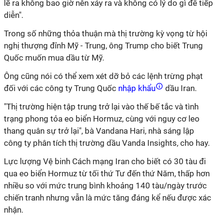
lẽ ra không bao giờ nên xảy ra và không có lý do gì để tiếp
diễn".
Trong số những thỏa thuận mà thị trường kỳ vọng từ hội
nghị thượng đỉnh Mỹ - Trung, ông Trump cho biết Trung
Quốc muốn mua dầu từ Mỹ.
Ông cũng nói có thể xem xét dỡ bỏ các lệnh trừng phạt
đối với các công ty Trung Quốc
nhập khẩu
dầu Iran.
"Thị trường hiện tập trung trở lại vào thế bế tắc và tình
trạng phong tỏa eo biển Hormuz, cùng với nguy cơ leo
thang quân sự trở lại", bà Vandana Hari, nhà sáng lập
công ty phân tích thị trường dầu Vanda Insights, cho hay.
Lực lượng Vệ binh Cách mạng Iran cho biết có 30 tàu đi
qua eo biển Hormuz từ tối thứ Tư đến thứ Năm, thấp hơn
nhiều so với mức trung bình khoảng 140 tàu/ngày trước
chiến tranh nhưng vẫn là mức tăng đáng kể nếu được xác
nhận.