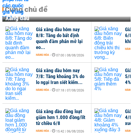
Cùng chủ đề
Xăng dầu
Giá xăng dầu hôm nay
Giá
8/8: Tăng do bất định
6/8
quanh đàm phán mở lại
khi 
eo...
HÀNG
HÀNG HÓA
-
07:00 | 08/08/2026
Giá xăng dầu hôm nay
Giá
7/8: Tăng khoảng 3% do
5/8
lo ngại Iran siết kiểm...
4%
HÀNG HÓA
-
HÀNG
07:18 | 07/08/2026
Giá xăng dầu đồng loạt
Giá
giảm hơn 1.000 đồng/lít
4/8
từ chiều 6/8
xuố
HÀNG HÓA
-
HÀNG
15:42 | 06/08/2026