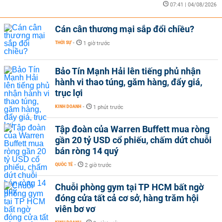
07:41 | 04/08/2026
Cán cân thương mại sắp đổi chiều?
THỜI SỰ
-
1 giờ trước
Bảo Tín Mạnh Hải lên tiếng phủ nhận
hành vi thao túng, găm hàng, đẩy giá,
trục lợi
KINH DOANH
-
1 phút trước
Tập đoàn của Warren Buffett mua ròng
gần 20 tỷ USD cổ phiếu, chấm dứt chuỗi
bán ròng 14 quý
QUỐC TẾ
-
2 giờ trước
Chuỗi phòng gym tại TP HCM bất ngờ
đóng cửa tất cả cơ sở, hàng trăm hội
viên bơ vơ