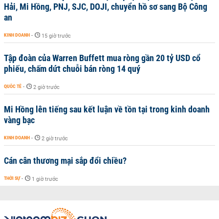
Hải, Mi Hồng, PNJ, SJC, DOJI, chuyển hồ sơ sang Bộ Công
an
KINH DOANH
-
15 giờ trước
Tập đoàn của Warren Buffett mua ròng gần 20 tỷ USD cổ
phiếu, chấm dứt chuỗi bán ròng 14 quý
QUỐC TẾ
-
2 giờ trước
Mi Hồng lên tiếng sau kết luận về tồn tại trong kinh doanh
vàng bạc
KINH DOANH
-
2 giờ trước
Cán cân thương mại sắp đổi chiều?
THỜI SỰ
-
1 giờ trước