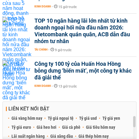
KINH DOANH
-
15 giờ trước
TOP 10 ngân hàng lãi lớn nhất từ kinh
doanh ngoại hối nửa đầu năm 2026:
Vietcombank quán quân, ACB dẫn đầu
nhóm tư nhân
TÀI CHÍNH
-
9 giờ trước
Công ty 100 tỷ của Huấn Hoa Hồng
bỗng dưng ‘biến mất’, một công ty khác
đã giải thể
KINH DOANH
-
13 giờ trước
LIÊN KẾT NỔI BẬT
Giá vàng hôm nay
Tỷ giá ngoại tệ
Tỷ giá usd
Tỷ giá yen
Tỷ giá euro
Giá heo hơi
Giá cà phê
Giá tiêu hôm nay
Lãi suất ngân hàng
Giá xăng dầu
Giá thép hôm nay