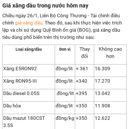
Giá xăng dầu trong nước hôm nay
Chiều ngày 26/1, Liên Bộ Công Thương - Tài chính điều
chỉnh
giá xăng dầu
. Theo đó, sau khi thực hiện việc trích
lập và chi sử dụng Quỹ Bình ổn giá (BOG), giá xăng dầu
tiêu dùng phổ biến trên thị trường như sau:
Thay
Không cao
Loại xăng/dầu
Đơn vị
đổi
hơn
Xăng E5RON92
đồng/lít
+ 361
16.309
Xăng RON95-III
đồng/lít
+340
17.270
Dầu diesel 0.05S
đồng/lít
+395
13.042
Dầu hỏa
đồng/lít
+350
11.908
Dầu mazut 180CST
đồng/kg
+350
12.622
3.5S