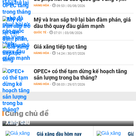
HÀNG HÓA
-
09:53 | 05/08/2026
Mỹ và Iran sắp trở lại bàn đàm phán, giá
dầu thô quay đầu giảm mạnh
QUỐC TẾ
-
07:01 | 03/08/2026
Giá xăng tiếp tục tăng
HÀNG HÓA
-
14:24 | 30/07/2026
OPEC+ có thể tạm dừng kế hoạch tăng
sản lượng trong ba tháng?
HÀNG HÓA
-
08:03 | 29/07/2026
Cùng chủ đề
Xăng dầu
Giá xăng dầu hôm nay
Giá