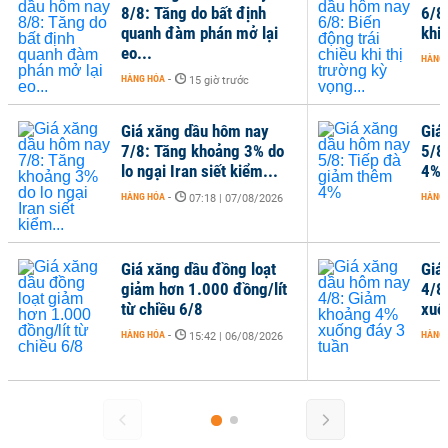
8/8: Tăng do bất định
6/8
quanh đàm phán mở lại
khi 
eo...
HÀNG
HÀNG HÓA
-
15 giờ trước
Giá xăng dầu hôm nay
Giá
7/8: Tăng khoảng 3% do
5/8
lo ngại Iran siết kiểm...
4%
HÀNG HÓA
-
HÀNG
07:18 | 07/08/2026
Giá xăng dầu đồng loạt
Giá
giảm hơn 1.000 đồng/lít
4/8
từ chiều 6/8
xuố
HÀNG HÓA
-
HÀNG
15:42 | 06/08/2026