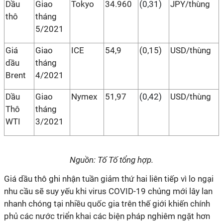
Dầu
Giao
Tokyo
34.960
(0,31)
JPY/thùng
thô
tháng
5/2021
Giá
Giao
ICE
54,9
(0,15)
USD/thùng
dầu
tháng
Brent
4/2021
Dầu
Giao
Nymex
51,97
(0,42)
USD/thùng
Thô
tháng
WTI
3/2021
Nguồn:
Tố Tố tổng hợp.
Giá dầu thô ghi nhận tuần giảm thứ hai liên tiếp vì lo ngại
nhu cầu sẽ suy yếu khi virus COVID-19 chủng mới lây lan
nhanh chóng tại nhiều quốc gia trên thế giới khiến chính
phủ các nước triển khai các biện pháp nghiêm ngặt hơn