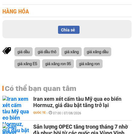
HÀNG HÓA
Chia sẻ
giá dầu
giá dầu thô
giá xăng
giá xăng dầu
giá xăng E5
giá xăng ron 95
giá xăng ron
Có thể bạn quan tâm
Iran xem xét cấm tàu Mỹ qua eo biển
Hormuz, giá dầu bật tăng trở lại
QUỐC TẾ
-
07:00 | 07/08/2026
Sản lượng OPEC tăng trong tháng 7 nhờ
đà phục hồi từ các quốc gia Vùng Vịnh