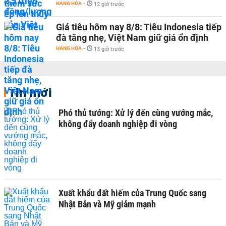
HÀNG HÓA
-
12 giờ trước
Giá tiêu hôm nay 8/8: Tiêu Indonesia tiếp
đà tăng nhẹ, Việt Nam giữ giá ổn định
HÀNG HÓA
-
13 giờ trước
Tin mới
Phó thủ tướng: Xử lý đến cùng vướng mắc,
không đẩy doanh nghiệp đi vòng
Xuất khẩu đất hiếm của Trung Quốc sang
Nhật Bản và Mỹ giảm mạnh