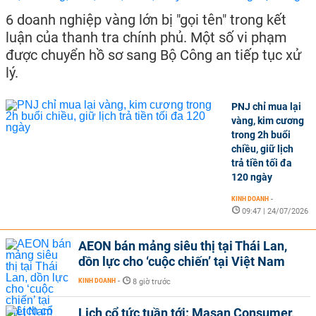
6 doanh nghiệp vàng lớn bị "gọi tên" trong kết
luận của thanh tra chính phủ. Một số vi phạm
được chuyển hồ sơ sang Bộ Công an tiếp tục xử
lý.
PNJ chỉ mua lại
vàng, kim cương
trong 2h buổi
chiều, giữ lịch
trả tiền tối đa
120 ngày
KINH DOANH
-
09:47 | 24/07/2026
AEON bán mảng siêu thị tại Thái Lan,
dồn lực cho ‘cuộc chiến’ tại Việt Nam
KINH DOANH
-
8 giờ trước
Lịch cổ tức tuần tới: Masan Consumer,