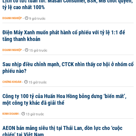
Lịch cổ tức tuần tới: Masan Consumer, BSR, MB chốt quyền,
tỷ lệ cao nhất 100%
DOANH NGHIỆP
-
9 giờ trước
Điện Máy Xanh muốn phát hành cổ phiếu với tỷ lệ 1:1 để
tăng thanh khoản
DOANH NGHIỆP
-
15 giờ trước
Sau nhịp điều chỉnh mạnh, CTCK nhìn thấy cơ hội ở nhóm cổ
phiếu nào?
CHỨNG KHOÁN
-
15 giờ trước
Công ty 100 tỷ của Huấn Hoa Hồng bỗng dưng ‘biến mất’,
một công ty khác đã giải thể
KINH DOANH
-
13 giờ trước
AEON bán mảng siêu thị tại Thái Lan, dồn lực cho ‘cuộc
chiến’ tại Việt Nam