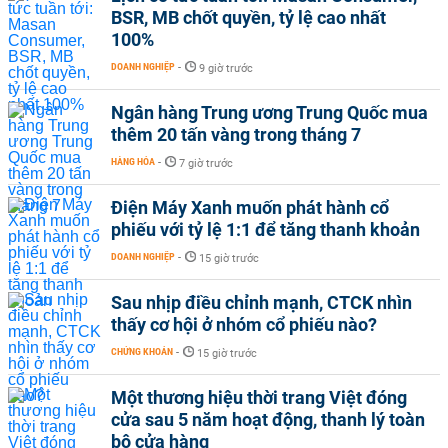
BSR, MB chốt quyền, tỷ lệ cao nhất
100%
DOANH NGHIỆP
-
9 giờ trước
Ngân hàng Trung ương Trung Quốc mua
thêm 20 tấn vàng trong tháng 7
HÀNG HÓA
-
7 giờ trước
Điện Máy Xanh muốn phát hành cổ
phiếu với tỷ lệ 1:1 để tăng thanh khoản
DOANH NGHIỆP
-
15 giờ trước
Sau nhịp điều chỉnh mạnh, CTCK nhìn
thấy cơ hội ở nhóm cổ phiếu nào?
CHỨNG KHOÁN
-
15 giờ trước
Một thương hiệu thời trang Việt đóng
cửa sau 5 năm hoạt động, thanh lý toàn
bộ cửa hàng