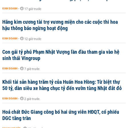
KINH DOANH
-
17 giờ trước
Hãng kim cương tài trợ vương miện cho các cuộc thi hoa
hậu thông báo ngừng hoạt động
KINH DOANH
-
12 giờ trước
Con gái tỷ phú Phạm Nhật Vượng lần đầu tham gia vào hệ
sinh thái Vingroup
KINH DOANH
-
7 giờ trước
Khối tài sản hàng trăm tỷ của Huấn Hoa Hồng: Từ biệt thự
50 tỷ, dàn siêu xe hàng chục tỷ đến vườn tùng Nhật đắt đỏ
KINH DOANH
-
2 giờ trước
Hoá chất Đức Giang công bố hai ứng viên HĐQT, cổ phiếu
DGC tăng trần