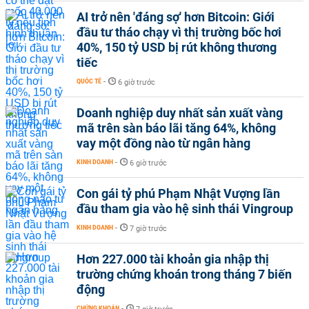
AI trở nên 'đáng sợ' hơn Bitcoin: Giới
đầu tư tháo chạy vì thị trường bốc hơi
40%, 150 tỷ USD bị rút không thương
tiếc
QUỐC TẾ
-
6 giờ trước
Doanh nghiệp duy nhất sản xuất vàng
mã trên sàn báo lãi tăng 64%, không
vay một đồng nào từ ngân hàng
KINH DOANH
-
6 giờ trước
Con gái tỷ phú Phạm Nhật Vượng lần
đầu tham gia vào hệ sinh thái Vingroup
KINH DOANH
-
7 giờ trước
Hơn 227.000 tài khoản gia nhập thị
trường chứng khoán trong tháng 7 biến
động
CHỨNG KHOÁN
-