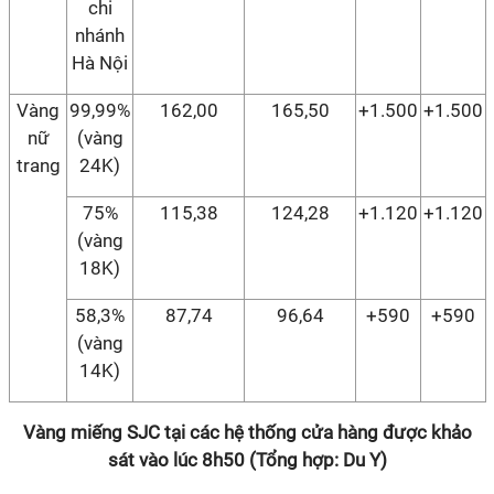
chi
nhánh
Hà Nội
Vàng
99,99%
162,00
165,50
+1.500
+1.500
nữ
(vàng
trang
24K)
75%
115,38
124,28
+1.120
+1.120
(vàng
18K)
58,3%
87,74
96,64
+590
+590
(vàng
14K)
Vàng miếng SJC tại các hệ thống cửa hàng được khảo
sát vào lúc 8h50 (Tổng hợp: Du Y)