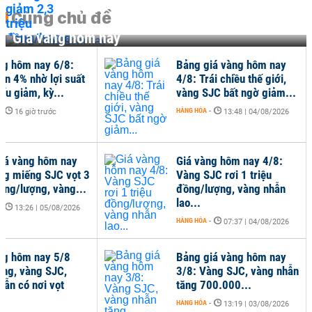
Cùng chủ đề
Giá vàng hôm nay
ng hôm nay 6/8:
Bảng giá vàng hôm nay
ơn 4% nhờ lợi suất
4/8: Trái chiều thế giới,
iếu giảm, kỳ...
vàng SJC bất ngờ giảm...
-
HÀNG HÓA
-
16 giờ trước
13:48 | 04/08/2026
iá vàng hôm nay
Giá vàng hôm nay 4/8:
ng miếng SJC vọt 3
Vàng SJC rơi 1 triệu
đồng/lượng, vàng...
đồng/lượng, vàng nhẫn
lao...
-
13:26 | 05/08/2026
HÀNG HÓA
-
07:37 | 04/08/2026
ng hôm nay 5/8
Bảng giá vàng hôm nay
óng, vàng SJC,
3/8: Vàng SJC, vàng nhẫn
hẫn có nơi vọt
tăng 700.000...
HÀNG HÓA
-
13:19 | 03/08/2026