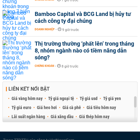
7 giờ trước
Bamboo Capital và BCG Land bị hủy tư
cách công ty đại chúng
DOANH NGHIỆP
-
9 giờ trước
Thị trường thường ‘phất lên’ trong tháng
8, nhóm ngành nào có tiềm năng dẫn
sóng?
CHỨNG KHOÁN
-
8 giờ trước
LIÊN KẾT NỔI BẬT
Giá vàng hôm nay
Tỷ giá ngoại tệ
Tỷ giá usd
Tỷ giá yen
Tỷ giá euro
Giá heo hơi
Giá cà phê
Giá tiêu hôm nay
Lãi suất ngân hàng
Giá xăng dầu
Giá thép hôm nay
Giá sầu riêng
Giá thịt heo
Giá gạo
Giá cao su
Best Retail Brokers
Diễn đàn đầu tư Việt Nam 2026