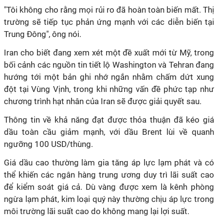
"Tôi không cho rằng mọi rủi ro đã hoàn toàn biến mất. Thị
trường sẽ tiếp tục phản ứng mạnh với các diễn biến tại
Trung Đông", ông nói.
Iran cho biết đang xem xét một đề xuất mới từ Mỹ, trong
bối cảnh các nguồn tin tiết lộ Washington và Tehran đang
hướng tới một bản ghi nhớ ngắn nhằm chấm dứt xung
đột tại Vùng Vịnh, trong khi những vấn đề phức tạp như
chương trình hạt nhân của Iran sẽ được giải quyết sau.
Thông tin về khả năng đạt được thỏa thuận đã kéo giá
dầu toàn cầu giảm mạnh, với dầu Brent lùi về quanh
ngưỡng 100 USD/thùng.
Giá dầu cao thường làm gia tăng áp lực lạm phát và có
thể khiến các ngân hàng trung ương duy trì lãi suất cao
để kiểm soát giá cả. Dù vàng được xem là kênh phòng
ngừa lạm phát, kim loại quý này thường chịu áp lực trong
môi trường lãi suất cao do không mang lại lợi suất.