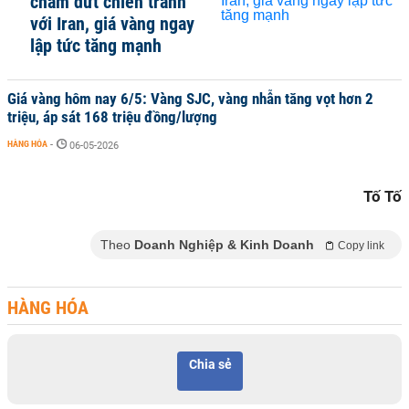
chấm dứt chiến tranh
với Iran, giá vàng ngay
lập tức tăng mạnh
Giá vàng hôm nay 6/5: Vàng SJC, vàng nhẫn tăng vọt hơn 2
triệu, áp sát 168 triệu đồng/lượng
HÀNG HÓA
-
06-05-2026
Tố Tố
Theo
Doanh Nghiệp & Kinh Doanh
Copy link
HÀNG HÓA
Chia sẻ