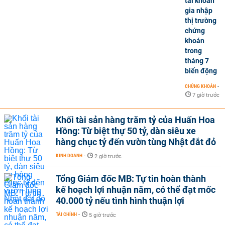
tài khoản
gia nhập
thị trường
chứng
khoán
trong
tháng 7
biến động
CHỨNG KHOÁN
-
7 giờ trước
Khối tài sản hàng trăm tỷ của Huấn Hoa
Hồng: Từ biệt thự 50 tỷ, dàn siêu xe
hàng chục tỷ đến vườn tùng Nhật đắt đỏ
KINH DOANH
-
2 giờ trước
Tổng Giám đốc MB: Tự tin hoàn thành
kế hoạch lợi nhuận năm, có thể đạt mốc
40.000 tỷ nếu tình hình thuận lợi
TÀI CHÍNH
-
5 giờ trước