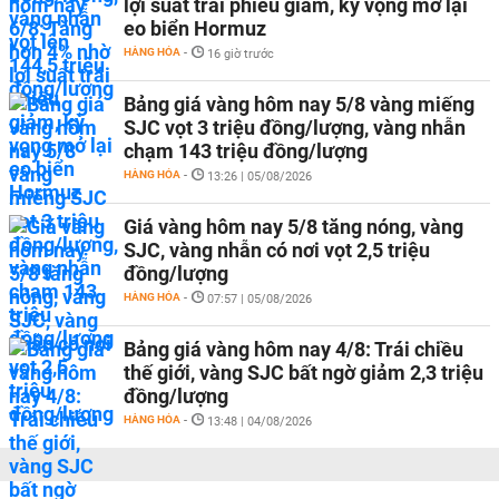
lợi suất trái phiếu giảm, kỳ vọng mở lại
eo biển Hormuz
HÀNG HÓA
-
16 giờ trước
Bảng giá vàng hôm nay 5/8 vàng miếng
SJC vọt 3 triệu đồng/lượng, vàng nhẫn
chạm 143 triệu đồng/lượng
HÀNG HÓA
-
13:26 | 05/08/2026
Giá vàng hôm nay 5/8 tăng nóng, vàng
SJC, vàng nhẫn có nơi vọt 2,5 triệu
đồng/lượng
HÀNG HÓA
-
07:57 | 05/08/2026
Bảng giá vàng hôm nay 4/8: Trái chiều
thế giới, vàng SJC bất ngờ giảm 2,3 triệu
đồng/lượng
HÀNG HÓA
-
13:48 | 04/08/2026