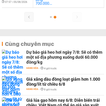
-
07:57 | 05/08/2026
Cùng chuyên mục
Dự báo giá heo hơi ngày 7/8: Sẽ có thêm
một số địa phương xuống dưới 60.000
đồng/kg
HÀNG HÓA
-
4 giờ trước
Giá xăng dầu đồng loạt giảm hơn 1.000
đồng/lít từ chiều 6/8
HÀNG HÓA
-
8 giờ trước
Giá lúa gạo hôm nay 6/8: Diễn biến trái
chiều, Việt Nam có thể áp giá sàn xuất