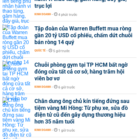
trục lợi
KINH DOANH
-
4 phút trước
Tập đoàn của Warren Buffett mua ròng
gần 20 tỷ USD cổ phiếu, chấm dứt chuỗi
bán ròng 14 quý
QUỐC TẾ
-
5 giờ trước
Chuỗi phòng gym tại TP HCM bất ngờ
đóng cửa tất cả cơ sở, hàng trăm hội
viên bơ vơ
KINH DOANH
-
6 giờ trước
Chân dung ông chủ kín tiếng đứng sau
tiệm vàng Mi Hồng: Từ phụ xe, sửa đồ
điện tử cũ đến gây dựng thương hiệu
hơn 35 năm tuổi
KINH DOANH
-
1 giờ trước