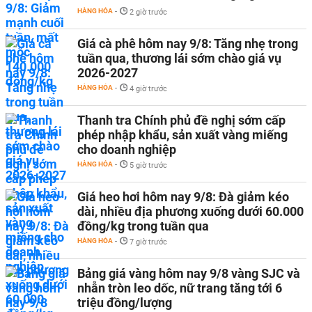
HÀNG HÓA
-
2 giờ trước
Giá cà phê hôm nay 9/8: Tăng nhẹ trong
tuần qua, thương lái sớm chào giá vụ
2026-2027
HÀNG HÓA
-
4 giờ trước
Thanh tra Chính phủ đề nghị sớm cấp
phép nhập khẩu, sản xuất vàng miếng
cho doanh nghiệp
HÀNG HÓA
-
5 giờ trước
Giá heo hơi hôm nay 9/8: Đà giảm kéo
dài, nhiều địa phương xuống dưới 60.000
đồng/kg trong tuần qua
HÀNG HÓA
-
7 giờ trước
Bảng giá vàng hôm nay 9/8 vàng SJC và
nhẫn tròn leo dốc, nữ trang tăng tới 6
triệu đồng/lượng