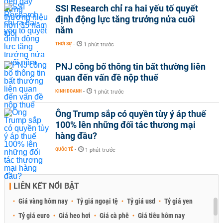
SSI Research chỉ ra hai yếu tố quyết
định động lực tăng trưởng nửa cuối
năm
THỜI SỰ
-
1 phút trước
PNJ công bố thông tin bất thường liên
quan đến vấn đề nộp thuế
KINH DOANH
-
1 phút trước
Ông Trump sắp có quyền tùy ý áp thuế
100% lên những đối tác thương mại
hàng đầu?
QUỐC TẾ
-
1 phút trước
LIÊN KẾT NỔI BẬT
Giá vàng hôm nay
Tỷ giá ngoại tệ
Tỷ giá usd
Tỷ giá yen
Tỷ giá euro
Giá heo hơi
Giá cà phê
Giá tiêu hôm nay