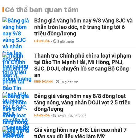
Có thể bạn quan tâm
Bảng giá vàng hôm nay 9/8 vàng SJC và
nhẫn tròn leo dốc, nữ trang tăng tới 6
triệu đồng/lượng
HÀNG HÓA
-
8 giờ trước
Thanh tra Chính phủ chỉ ra loạt vi phạm
tại Bảo Tín Mạnh Hải, Mi Hồng, PNJ,
SJC, DOJI, chuyển hồ sơ sang Bộ Công
an
KINH DOANH
-
18 giờ trước
Bảng giá vàng hôm nay 8/8 đồng loạt
tăng nóng, vàng nhẫn DOJI vọt 2,5 triệu
đồng/lượng
HÀNG HÓA
-
12:40 | 08/08/2026
Giá vàng hôm nay 8/8: Lên cao nhất 7
tuần sau dữ liệu việc làm Mỹ