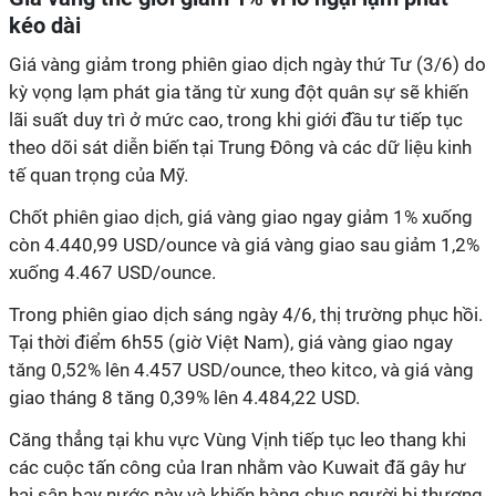
kéo dài
Giá vàng giảm trong phiên giao dịch ngày thứ Tư (3/6) do
kỳ vọng lạm phát gia tăng từ xung đột quân sự sẽ khiến
lãi suất duy trì ở mức cao, trong khi giới đầu tư tiếp tục
theo dõi sát diễn biến tại Trung Đông và các dữ liệu kinh
tế quan trọng của Mỹ.
Chốt phiên giao dịch, giá vàng giao ngay giảm 1% xuống
còn 4.440,99 USD/ounce và giá vàng giao sau giảm 1,2%
xuống 4.467 USD/ounce.
Trong phiên giao dịch sáng ngày 4/6, thị trường phục hồi.
Tại thời điểm 6h55 (giờ Việt Nam), giá vàng giao ngay
tăng 0,52% lên 4.457 USD/ounce, theo kitco, và giá vàng
giao tháng 8 tăng 0,39% lên 4.484,22 USD.
Căng thẳng tại khu vực Vùng Vịnh tiếp tục leo thang khi
các cuộc tấn công của Iran nhằm vào Kuwait đã gây hư
hại sân bay nước này và khiến hàng chục người bị thương.