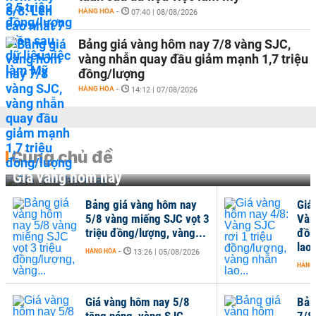
HÀNG HÓA
-
07:40 | 08/08/2026
Bảng giá vàng hôm nay 7/8 vàng SJC,
vàng nhẫn quay đầu giảm mạnh 1,7 triệu
đồng/lượng
HÀNG HÓA
-
14:12 | 07/08/2026
Cùng chủ đề
Giá vàng hôm nay
Bảng giá vàng hôm nay
Giá
5/8 vàng miếng SJC vọt 3
Vàn
triệu đồng/lượng, vàng...
đồn
lao.
HÀNG HÓA
-
13:26 | 05/08/2026
HÀNG
Giá vàng hôm nay 5/8
Bản
tăng nóng, vàng SJC,
7/8