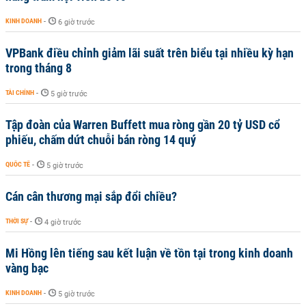
KINH DOANH
-
6 giờ trước
VPBank điều chỉnh giảm lãi suất trên biểu tại nhiều kỳ hạn
trong tháng 8
TÀI CHÍNH
-
5 giờ trước
Tập đoàn của Warren Buffett mua ròng gần 20 tỷ USD cổ
phiếu, chấm dứt chuỗi bán ròng 14 quý
QUỐC TẾ
-
5 giờ trước
Cán cân thương mại sắp đổi chiều?
THỜI SỰ
-
4 giờ trước
Mi Hồng lên tiếng sau kết luận về tồn tại trong kinh doanh
vàng bạc
KINH DOANH
-
5 giờ trước