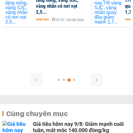
vàng nhẫn có nơi vọt
qua
2,5...
1,7.
HÀNG HÓA
-
HÀNG
07:57 | 05/08/2026
Cùng chuyên mục
Giá tiêu hôm nay 9/8: Giảm mạnh cuối
tuần, mất mốc 140.000 đồng/kg