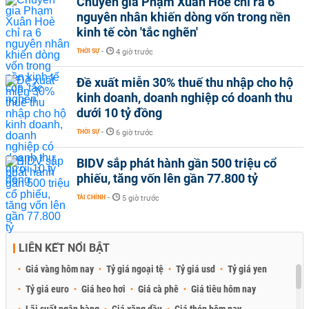
Chuyên gia Phạm Xuân Hoè chỉ ra 6
nguyên nhân khiến dòng vốn trong nền
kinh tế còn 'tắc nghẽn'
THỜI SỰ
-
4 giờ trước
Đề xuất miễn 30% thuế thu nhập cho hộ
kinh doanh, doanh nghiệp có doanh thu
dưới 10 tỷ đồng
THỜI SỰ
-
6 giờ trước
BIDV sắp phát hành gần 500 triệu cổ
phiếu, tăng vốn lên gần 77.800 tỷ
TÀI CHÍNH
-
5 giờ trước
LIÊN KẾT NỔI BẬT
Giá vàng hôm nay
Tỷ giá ngoại tệ
Tỷ giá usd
Tỷ giá yen
Tỷ giá euro
Giá heo hơi
Giá cà phê
Giá tiêu hôm nay
Lãi suất ngân hàng
Giá xăng dầu
Giá thép hôm nay