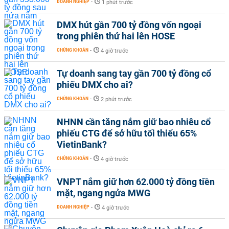
DOANH NGHIỆP
-
1 phút trước
DMX hút gần 700 tỷ đồng vốn ngoại
trong phiên thứ hai lên HOSE
CHỨNG KHOÁN
-
4 giờ trước
Tự doanh sang tay gần 700 tỷ đồng cổ
phiếu DMX cho ai?
CHỨNG KHOÁN
-
2 phút trước
NHNN cần tăng nắm giữ bao nhiêu cổ
phiếu CTG để sở hữu tối thiểu 65%
VietinBank?
CHỨNG KHOÁN
-
4 giờ trước
VNPT nắm giữ hơn 62.000 tỷ đồng tiền
mặt, ngang ngửa MWG
DOANH NGHIỆP
-
4 giờ trước