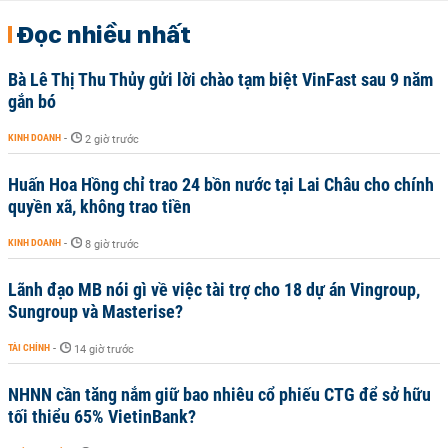
Đọc nhiều nhất
Bà Lê Thị Thu Thủy gửi lời chào tạm biệt VinFast sau 9 năm
gắn bó
KINH DOANH
-
2 giờ trước
Huấn Hoa Hồng chỉ trao 24 bồn nước tại Lai Châu cho chính
quyền xã, không trao tiền
KINH DOANH
-
8 giờ trước
Lãnh đạo MB nói gì về việc tài trợ cho 18 dự án Vingroup,
Sungroup và Masterise?
TÀI CHÍNH
-
14 giờ trước
NHNN cần tăng nắm giữ bao nhiêu cổ phiếu CTG để sở hữu
tối thiểu 65% VietinBank?