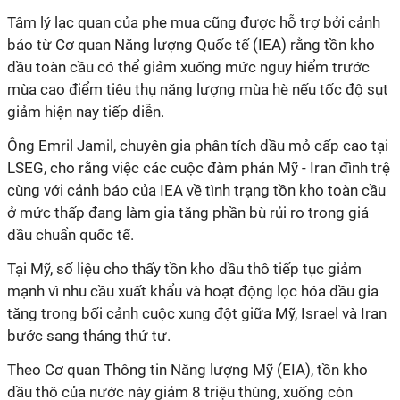
Tâm lý lạc quan của phe mua cũng được hỗ trợ bởi cảnh
báo từ Cơ quan Năng lượng Quốc tế (IEA) rằng tồn kho
dầu toàn cầu có thể giảm xuống mức nguy hiểm trước
mùa cao điểm tiêu thụ năng lượng mùa hè nếu tốc độ sụt
giảm hiện nay tiếp diễn.
Ông Emril Jamil, chuyên gia phân tích dầu mỏ cấp cao tại
LSEG, cho rằng việc các cuộc đàm phán Mỹ - Iran đình trệ
cùng với cảnh báo của IEA về tình trạng tồn kho toàn cầu
ở mức thấp đang làm gia tăng phần bù rủi ro trong giá
dầu chuẩn quốc tế.
Tại Mỹ, số liệu cho thấy tồn kho dầu thô tiếp tục giảm
mạnh vì nhu cầu xuất khẩu và hoạt động lọc hóa dầu gia
tăng trong bối cảnh cuộc xung đột giữa Mỹ, Israel và Iran
bước sang tháng thứ tư.
Theo Cơ quan Thông tin Năng lượng Mỹ (EIA), tồn kho
dầu thô của nước này giảm 8 triệu thùng, xuống còn