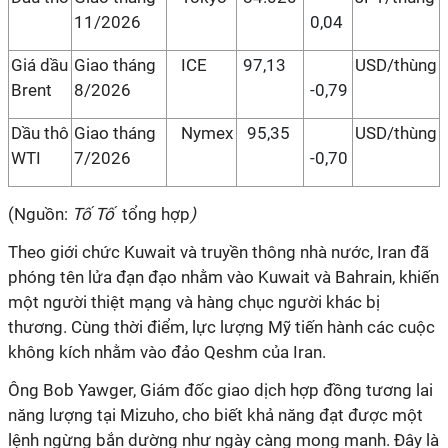
11/2026
0,04
Giá dầu
Giao tháng
ICE
97,13
USD/thùng
Brent
8/2026
-0,79
Dầu thô
Giao tháng
Nymex
95,35
USD/thùng
WTI
7/2026
-0,70
(Nguồn:
Tố Tố
tổng hợp
)
Theo giới chức Kuwait và truyền thông nhà nước, Iran đã
phóng tên lửa đạn đạo nhằm vào Kuwait và Bahrain, khiến
một người thiệt mạng và hàng chục người khác bị
thương. Cùng thời điểm, lực lượng Mỹ tiến hành các cuộc
không kích nhằm vào đảo Qeshm của Iran.
Ông Bob Yawger, Giám đốc giao dịch hợp đồng tương lai
năng lượng tại Mizuho, cho biết khả năng đạt được một
lệnh ngừng bắn dường như ngày càng mong manh. Đây là