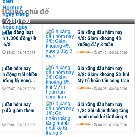
Cùng chủ đề
Xăng dầu
ng dầu đồng loạt
Giá xăng dầu hôm nay
ơn 1.000 đồng/lít
4/8: Giảm khoảng 4%
ều 6/8
xuống đáy 3 tuần
-
HÀNG HÓA
-
15:42 | 06/08/2026
07:42 | 04/08/2026
ng dầu hôm nay
Giá xăng dầu hôm nay
iến động trái chiều
3/8: Giảm khoảng 5% khi
 trường kỳ vọng...
Mỹ trì hoãn tấn công Iran
-
HÀNG HÓA
-
07:07 | 06/08/2026
08:05 | 03/08/2026
ng dầu hôm nay
Giá xăng dầu hôm nay
iếp đà giảm thêm
1/8: Ghi nhận tháng tăng
mạnh nhất kể từ tháng 3
-
HÀNG HÓA
-
07:06 | 05/08/2026
08:09 | 01/08/2026