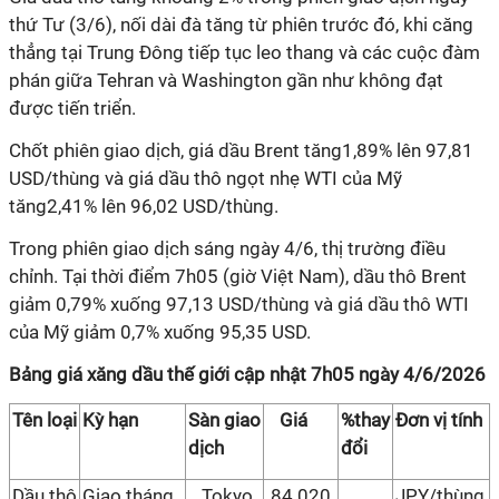
thứ Tư (3/6), nối dài đà tăng từ phiên trước đó, khi căng
thẳng tại Trung Đông tiếp tục leo thang và các cuộc đàm
phán giữa Tehran và Washington gần như không đạt
được tiến triển.
Chốt phiên giao dịch, giá dầu Brent tăng1,89% lên 97,81
USD/thùng và giá dầu thô ngọt nhẹ WTI của Mỹ
tăng2,41% lên 96,02 USD/thùng.
Trong phiên giao dịch sáng ngày 4/6, thị trường điều
chỉnh. Tại thời điểm 7h05 (giờ Việt Nam), dầu thô Brent
giảm 0,79% xuống 97,13 USD/thùng và giá dầu thô WTI
của Mỹ giảm 0,7% xuống 95,35 USD.
Bảng giá xăng dầu thế giới cập nhật 7h05 ngày 4/6/2026
Tên loại
Kỳ hạn
Sàn giao
Giá
%thay
Đơn vị tính
dịch
đổi
Dầu thô
Giao tháng
Tokyo
84.020
JPY/thùng