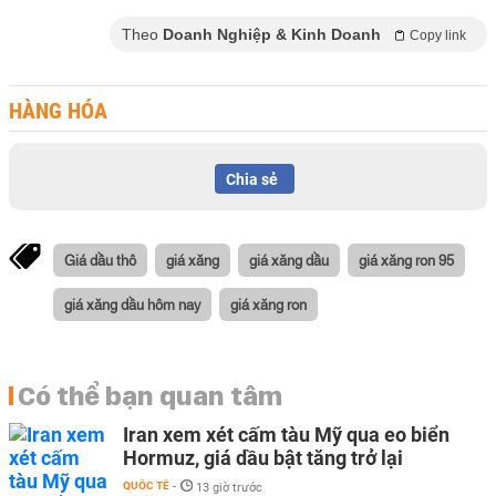
Theo
Doanh Nghiệp & Kinh Doanh
Copy link
HÀNG HÓA
Chia sẻ
Giá dầu thô
giá xăng
giá xăng dầu
giá xăng ron 95
giá xăng dầu hôm nay
giá xăng ron
Có thể bạn quan tâm
Iran xem xét cấm tàu Mỹ qua eo biển
Hormuz, giá dầu bật tăng trở lại
QUỐC TẾ
-
13 giờ trước