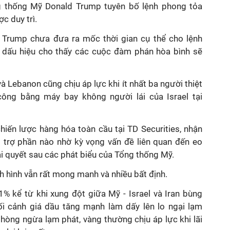
ng thống Mỹ Donald Trump tuyên bố lệnh phong tỏa
c duy trì.
 Trump chưa đưa ra mốc thời gian cụ thể cho lệnh
 dấu hiệu cho thấy các cuộc đàm phán hòa bình sẽ
à Lebanon cũng chịu áp lực khi ít nhất ba người thiệt
ông bằng máy bay không người lái của Israel tại
iến lược hàng hóa toàn cầu tại TD Securities, nhận
 trợ phần nào nhờ kỳ vọng vấn đề liên quan đến eo
i quyết sau các phát biểu của Tổng thống Mỹ.
h hình vẫn rất mong manh và nhiều bất định.
% kể từ khi xung đột giữa Mỹ - Israel và Iran bùng
ối cảnh giá dầu tăng mạnh làm dấy lên lo ngại lạm
hòng ngừa lạm phát, vàng thường chịu áp lực khi lãi