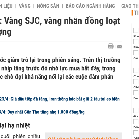
 LIỆU
VÀNG
NÔNG SẢN
BÁO CÁO NGÀNH HÀNG
GIAO T
T
: Vàng SJC, vàng nhẫn đồng loạt
ợng
c giảm trở lại trong phiên sáng. Trên thị trường
u nhịp tăng trước đó nhờ lực mua bắt đáy, trong
ục chờ đợi khả năng nối lại các cuộc đàm phán
3/4: Giá dầu tiếp đà tăng, Iran thông báo bắt giữ 2 tàu tại eo biển
3/4: Duy nhất Cần Thơ tăng nhẹ 1.000 đồng/kg
ại hạ nhiệt
cuối phiên chiều