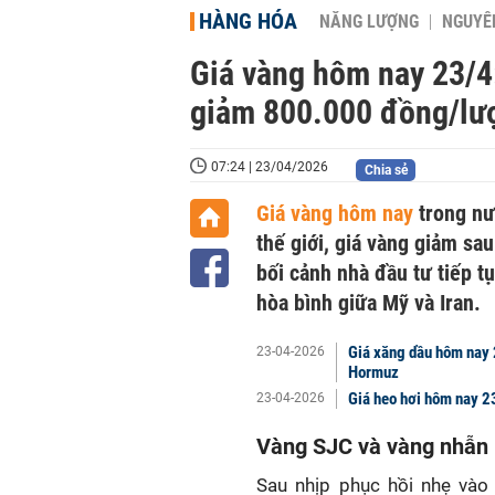
HÀNG HÓA
NĂNG LƯỢNG
NGUYÊN
Giá vàng hôm nay 23/4
giảm 800.000 đồng/lư
07:24 | 23/04/2026
Chia sẻ
Giá vàng hôm nay
trong nướ
thế giới, giá vàng giảm sa
bối cảnh nhà đầu tư tiếp t
hòa bình giữa Mỹ và Iran.
Giá xăng dầu hôm nay 2
23-04-2026
Hormuz
Giá heo hơi hôm nay 2
23-04-2026
Vàng SJC và vàng nhẫn l
Sau nhịp phục hồi nhẹ vào 