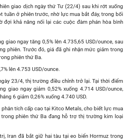
phiên giao dịch ngày thứ Tư (22/4) sau khi rớt xuống
 tuần ở phiên trước, nhờ lực mua bắt đáy, trong bối
hờ đợi khả năng nối lại các cuộc đàm phán hòa bình
àng giao ngay tăng 0,5% lên 4.735,65 USD/ounce, sau
ong phiên. Trước đó, giá đã ghi nhận mức giảm trong
rong phiên thứ Ba.
0,7% lên 4.753 USD/ounce.
ày 23/4, thị trường điều chỉnh trở lại. Tại thời điểm
vàng giao ngay giảm 0,52% xuống 4.714 USD/ounce,
o tháng 6 giảm 0,26% xuống 4.740 USD.
phân tích cấp cao tại Kitco Metals, cho biết lực mua
trong phiên thứ Ba đang hỗ trợ thị trường kim loại
rị, Iran đã bắt giữ hai tàu tại eo biển Hormuz trong