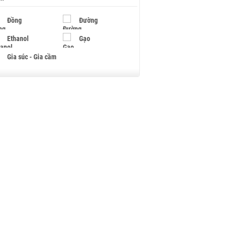
Đồng
Đường
Ethanol
Gạo
Gia súc - Gia cầm
Giấy
Gỗ
Hạt điều
Hồ tiêu - Hạt tiêu
Khí đốt
Kim loại khác
Mắc ca
Muối
Ngũ cốc
Nhựa - Hạt nhựa
Palladium
Phân bón