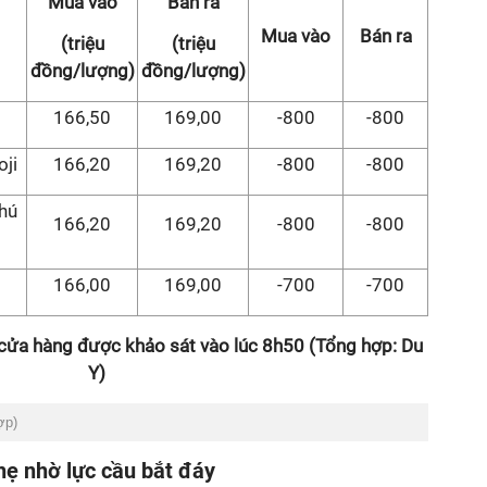
Mua vào
Bán ra
Mua vào
Bán ra
(triệu
(triệu
đồng/lượng)
đồng/lượng)
166,50
169,00
-800
-800
oji
166,20
169,20
-800
-800
hú
166,20
169,20
-800
-800
166,00
169,00
-700
-700
 cửa hàng được khảo sát vào lúc 8h50 (Tổng hợp: Du
Y)
ợp)
hẹ nhờ lực cầu bắt đáy