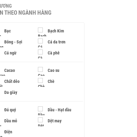
HƯƠNG
IN THEO NGÀNH HÀNG
Bạc
Bạch Kim
Bông - Sợi
Cá da trơn
Cá ngừ
Cà phê
Cacao
Cao su
Chất dẻo
Chè
Da giày
Đá quý
Dầu - Hạt dầu
Dầu mỏ
Dệt may
Điện