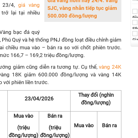
Giá vàng hôm nay 24/4: Vàng
g 23/4,
giá vàng
SJC, vàng nhẫn tiếp tục giảm
rở lại tại nhiều
500.000 đồng/lượng
 Vàng bạc đá quý
i, Phú Quý và hệ thống PNJ đồng loạt điều chỉnh giảm
i chiều mua vào – bán ra so với chốt phiên trước.
ề mức 166,7 – 169,2 triệu đồng/lượng.
ướng giảm cũng diễn ra tương tự. Cụ thể,
vàng 24K
vàng 18K giảm 600.000 đồng/lượng và vàng 14K
với phiên liền trước.
Thay đổi (nghìn
23/04/2026
đồng/lượng)
Mua vào
Bán ra
Mua vào
Bán ra
(triệu
(triệu
đồng/lượng)
đồng/lượng)