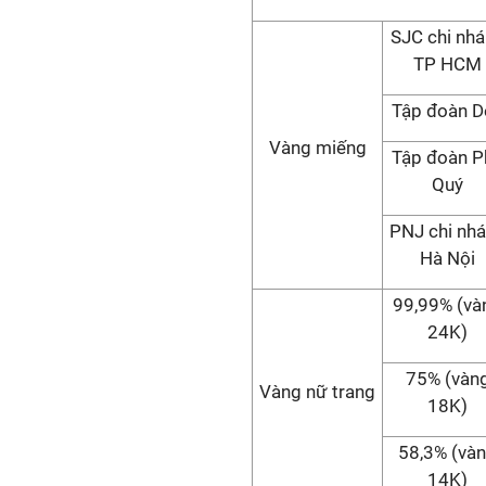
SJC chi nh
TP HCM
Tập đoàn D
Vàng miếng
Tập đoàn P
Quý
PNJ chi nh
Hà Nội
99,99% (và
24K)
75% (vàn
Vàng nữ trang
18K)
58,3% (và
14K)