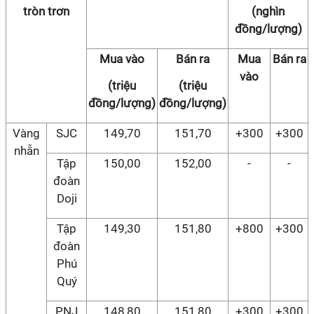
tròn trơn
(nghìn
đồng/lượng)
Mua vào
Bán ra
Mua
Bán ra
vào
(triệu
(triệu
đồng/lượng)
đồng/lượng)
Vàng
SJC
149,70
151,70
+300
+300
nhẫn
Tập
150,00
152,00
-
-
đoàn
Doji
Tập
149,30
151,80
+800
+300
đoàn
Phú
Quý
PNJ
148,80
151,80
+300
+300