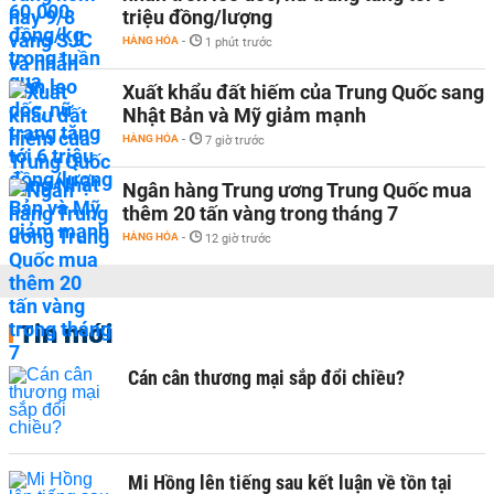
triệu đồng/lượng
HÀNG HÓA
-
1 phút trước
Xuất khẩu đất hiếm của Trung Quốc sang
Nhật Bản và Mỹ giảm mạnh
HÀNG HÓA
-
7 giờ trước
Ngân hàng Trung ương Trung Quốc mua
thêm 20 tấn vàng trong tháng 7
HÀNG HÓA
-
12 giờ trước
Tin mới
Cán cân thương mại sắp đổi chiều?
Mi Hồng lên tiếng sau kết luận về tồn tại