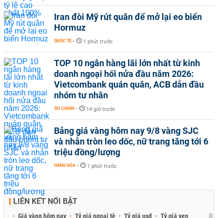
Iran đòi Mỹ rút quân để mở lại eo biển
Hormuz
QUỐC TẾ
-
1 phút trước
TOP 10 ngân hàng lãi lớn nhất từ kinh
doanh ngoại hối nửa đầu năm 2026:
Vietcombank quán quân, ACB dẫn đầu
nhóm tư nhân
TÀI CHÍNH
-
14 giờ trước
Bảng giá vàng hôm nay 9/8 vàng SJC
và nhẫn tròn leo dốc, nữ trang tăng tới 6
triệu đồng/lượng
HÀNG HÓA
-
1 phút trước
LIÊN KẾT NỔI BẬT
Giá vàng hôm nay
Tỷ giá ngoại tệ
Tỷ giá usd
Tỷ giá yen