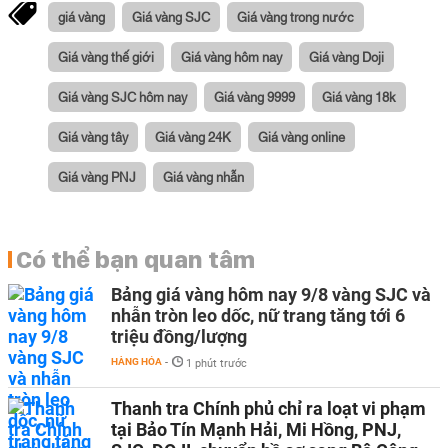
giá vàng
Giá vàng SJC
Giá vàng trong nước
Giá vàng thế giới
Giá vàng hôm nay
Giá vàng Doji
Giá vàng SJC hôm nay
Giá vàng 9999
Giá vàng 18k
Giá vàng tây
Giá vàng 24K
Giá vàng online
Giá vàng PNJ
Giá vàng nhẫn
Có thể bạn quan tâm
Bảng giá vàng hôm nay 9/8 vàng SJC và
nhẫn tròn leo dốc, nữ trang tăng tới 6
triệu đồng/lượng
HÀNG HÓA
-
1 phút trước
Thanh tra Chính phủ chỉ ra loạt vi phạm
tại Bảo Tín Mạnh Hải, Mi Hồng, PNJ,