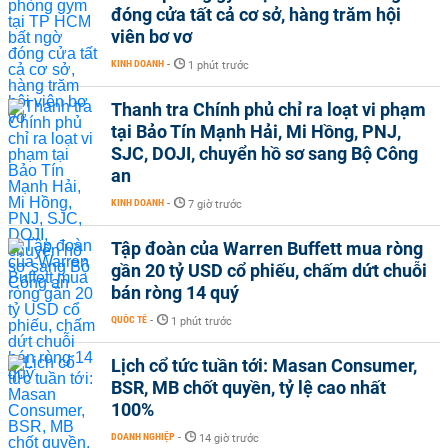
đóng cửa tất cả cơ sở, hàng trăm hội
viên bơ vơ
KINH DOANH
-
1 phút trước
Thanh tra Chính phủ chỉ ra loạt vi phạm
tại Bảo Tín Mạnh Hải, Mi Hồng, PNJ,
SJC, DOJI, chuyển hồ sơ sang Bộ Công
an
KINH DOANH
-
7 giờ trước
Tập đoàn của Warren Buffett mua ròng
gần 20 tỷ USD cổ phiếu, chấm dứt chuỗi
bán ròng 14 quý
QUỐC TẾ
-
1 phút trước
Lịch cổ tức tuần tới: Masan Consumer,
BSR, MB chốt quyền, tỷ lệ cao nhất
100%
DOANH NGHIỆP
-
14 giờ trước