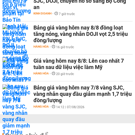
SJC, DOJI, chuyển hồ sơ sang Bộ Công
an
KINH DOANH
-
7 giờ trước
Bảng giá vàng hôm nay 8/8 đồng loạt
tăng nóng, vàng nhẫn DOJI vọt 2,5 triệu
đồng/lượng
HÀNG HÓA
-
16 giờ trước
Giá vàng hôm nay 8/8: Lên cao nhất 7
tuần sau dữ liệu việc làm Mỹ
HÀNG HÓA
-
20 giờ trước
Bảng giá vàng hôm nay 7/8 vàng SJC,
vàng nhẫn quay đầu giảm mạnh 1,7 triệu
đồng/lượng
HÀNG HÓA
-
14:12 | 07/08/2026