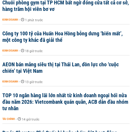
Chuỗi phòng gym tại TP HCM bất ngờ đóng cửa tất cả cơ sở,
hàng trăm hội viên bơ vơ
KINH DOANH
-
1 phút trước
Công ty 100 tỷ của Huấn Hoa Hồng bỗng dưng ‘biến mất’,
một công ty khác đã giải thể
KINH DOANH
-
18 giờ trước
AEON bán mảng siêu thị tại Thái Lan, dồn lực cho ‘cuộc
chiến’ tại Việt Nam
KINH DOANH
-
13 giờ trước
TOP 10 ngân hàng lãi lớn nhất từ kinh doanh ngoại hối nửa
đầu năm 2026: Vietcombank quán quân, ACB dẫn đầu nhóm
tư nhân
TÀI CHÍNH
-
14 giờ trước