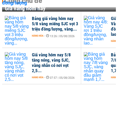
Cùng chủ đề
Giá vàng hôm nay
Bảng giá vàng hôm nay
Giá
5/8 vàng miếng SJC vọt 3
Vàn
triệu đồng/lượng, vàng...
đồn
lao.
HÀNG HÓA
-
13:26 | 05/08/2026
HÀNG
Giá vàng hôm nay 5/8
Bản
tăng nóng, vàng SJC,
7/8
vàng nhẫn có nơi vọt
qua
2,5...
1,7.
HÀNG HÓA
-
HÀNG
07:57 | 05/08/2026