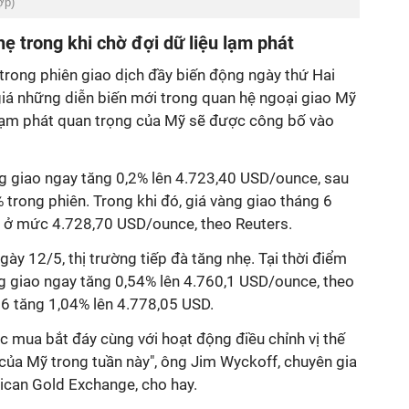
ợp)
hẹ trong khi chờ đợi dữ liệu lạm phát
trong phiên giao dịch đầy biến động ngày thứ Hai
 giá những diễn biến mới trong quan hệ ngoại giao Mỹ
u lạm phát quan trọng của Mỹ sẽ được công bố vào
ng giao ngay tăng 0,2% lên 4.723,40 USD/ounce, sau
 trong phiên. Trong khi đó, giá vàng giao tháng 6
n ở mức 4.728,70 USD/ounce, theo Reuters.
gày 12/5, thị trường tiếp đà tăng nhẹ. Tại thời điểm
ng giao ngay tăng 0,54% lên 4.760,1 USD/ounce, theo
g 6 tăng 1,04% lên 4.778,05 USD.
ực mua bắt đáy cùng với hoạt động điều chỉnh vị thế
của Mỹ trong tuần này", ông Jim Wyckoff, chuyên gia
rican Gold Exchange, cho hay.