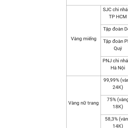
SJC chi nh
TP HCM
Tập đoàn D
Vàng miếng
Tập đoàn P
Quý
PNJ chi nh
Hà Nội
99,99% (và
24K)
75% (vàn
Vàng nữ trang
18K)
58,3% (và
14K)