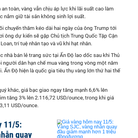
 an toàn, vàng vẫn chịu áp lực khi lãi suất cao làm
ệc nắm giữ tài sản không sinh lợi suất.
õi chuyến thăm kéo dài hai ngày của ông Trump tới
nơi ông dự kiến sẽ gặp Chủ tịch Trung Quốc Tập Cận
 Loan, trí tuệ nhân tạo và vũ khí hạt nhân.
ác nhà bán lẻ trang sức tại Ấn Độ lao dốc sau khi Thủ
i người dân hạn chế mua vàng trong vòng một năm
 Ấn Độ hiện là quốc gia tiêu thụ vàng lớn thứ hai thế
 quý khác, giá bạc giao ngay tăng mạnh 6,6% lên
im tăng 3% lên 2.116,72 USD/ounce, trong khi giá
03,11 USD/ounce.
 11/5:
nhẫn quay