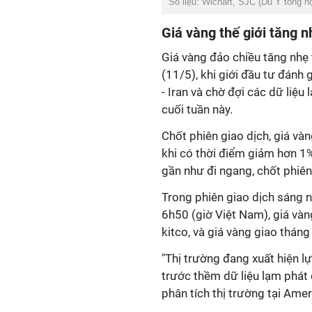
Số liệu: Wichart, SJC (Du Y tổng h
Giá vàng thế giới tăng n
Giá vàng đảo chiều tăng nhẹ 
(11/5), khi giới đầu tư đánh
- Iran và chờ đợi các dữ liệ
cuối tuần này.
Chốt phiên giao dịch, giá và
khi có thời điểm giảm hơn 1%
gần như đi ngang, chốt phiê
Trong phiên giao dịch sáng n
6h50 (giờ Việt Nam), giá và
kitco, và giá vàng giao thán
"Thị trường đang xuất hiện l
trước thềm dữ liệu lạm phát 
phân tích thị trường tại Ame