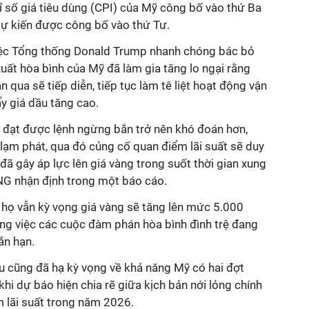
ỉ số giá tiêu dùng (CPI) của Mỹ công bố vào thứ Ba
 dự kiến được công bố vào thứ Tư.
 việc Tổng thống Donald Trump nhanh chóng bác bỏ
xuất hòa bình của Mỹ đã làm gia tăng lo ngại rằng
 qua sẽ tiếp diễn, tiếp tục làm tê liệt hoạt động vận
y giá dầu tăng cao.
m đạt được lệnh ngừng bắn trở nên khó đoán hơn,
o lạm phát, qua đó củng cố quan điểm lãi suất sẽ duy
 đã gây áp lực lên giá vàng trong suốt thời gian xung
ING nhận định trong một báo cáo.
 họ vẫn kỳ vọng giá vàng sẽ tăng lên mức 5.000
g việc các cuộc đàm phán hòa bình đình trệ đang
ắn hạn.
u cũng đã hạ kỳ vọng về khả năng Mỹ có hai đợt
khi dự báo hiện chia rẽ giữa kịch bản nới lỏng chính
 lãi suất trong năm 2026.