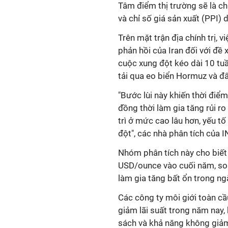
Tâm điểm thị trường sẽ là ch
và chỉ số giá sản xuất (PPI)
Trên mặt trận địa chính trị,
phản hồi của Iran đối với đề 
cuộc xung đột kéo dài 10 tuần
tải qua eo biển Hormuz và đẩ
"Bước lùi này khiến thời điể
đồng thời làm gia tăng rủi r
trì ở mức cao lâu hơn, yếu tố
đột", các nhà phân tích của 
Nhóm phân tích này cho biết
USD/ounce vào cuối năm, son
làm gia tăng bất ổn trong ng
Các công ty môi giới toàn cầ
giảm lãi suất trong năm nay, 
sách và khả năng không giảm