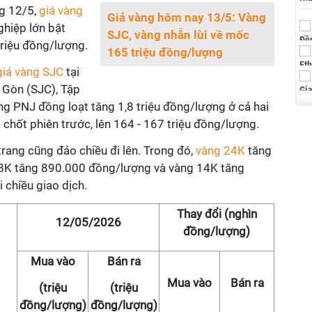
ng 12/5,
giá vàng
Giá vàng hôm nay 13/5: Vàng
ghiệp lớn bật
SJC, vàng nhẫn lùi về mốc
 triệu đồng/lượng.
165 triệu đồng/lượng
giá vàng SJC
tại
 Gòn (SJC), Tập
ng PNJ đồng loạt tăng 1,8 triệu đồng/lượng ở cả hai
 chốt phiên trước, lên 164 - 167 triệu đồng/lượng.
rang cũng đảo chiều đi lên. Trong đó,
vàng 24K
tăng
18K tăng 890.000 đồng/lượng và vàng 14K tăng
 chiều giao dịch.
Thay đổi (nghìn
12/05/2026
đồng/lượng)
Mua vào
Bán ra
Mua vào
Bán ra
(triệu
(triệu
đồng/lượng)
đồng/lượng)