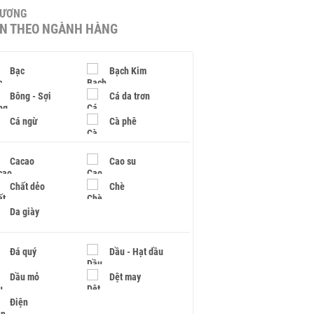
HƯƠNG
IN THEO NGÀNH HÀNG
Bạc
Bạch Kim
Bông - Sợi
Cá da trơn
Cá ngừ
Cà phê
Cacao
Cao su
Chất dẻo
Chè
Da giày
Đá quý
Dầu - Hạt dầu
Dầu mỏ
Dệt may
Điện