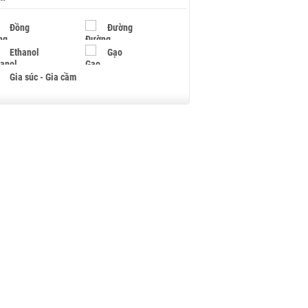
Đồng
Đường
Ethanol
Gạo
Gia súc - Gia cầm
Giấy
Gỗ
Hạt điều
Hồ tiêu - Hạt tiêu
Khí đốt
Kim loại khác
Mắc ca
Muối
Ngũ cốc
Nhựa - Hạt nhựa
Palladium
Phân bón