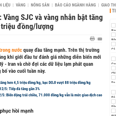
 LIỆU
VÀNG
NÔNG SẢN
BÁO CÁO NGÀNH HÀNG
GIAO T
T
: Vàng SJC và vàng nhẫn bật tăng
7 triệu đồng/lượng
 trong nước
quay đầu tăng mạnh. Trên thị trường
tăng khi giới đầu tư đánh giá những diễn biến mới
ỹ - Iran và chờ đợi các dữ liệu lạm phát quan
 bố vào cuối tuần này.
tăng hơn 4,5 triệu đồng/kg, bạc DOJI vượt 88 triệu đồng/kg
12/5: Tiếp đà tăng gần 3%
2/5: Biến động trái chiều, 71.000 đồng/kg vẫn là mức giao dịch cao
 phục hồi mạnh