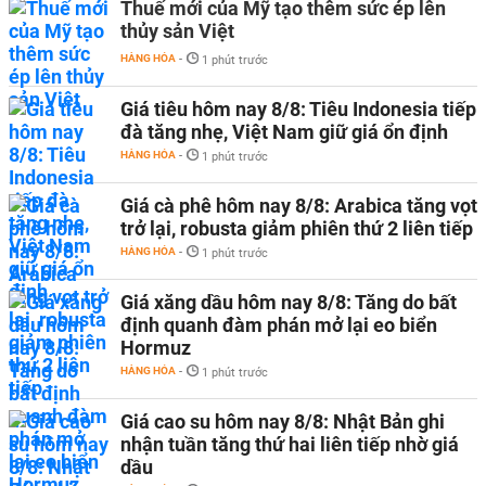
Thuế mới của Mỹ tạo thêm sức ép lên
thủy sản Việt
HÀNG HÓA
-
1 phút trước
Giá tiêu hôm nay 8/8: Tiêu Indonesia tiếp
đà tăng nhẹ, Việt Nam giữ giá ổn định
HÀNG HÓA
-
1 phút trước
Giá cà phê hôm nay 8/8: Arabica tăng vọt
trở lại, robusta giảm phiên thứ 2 liên tiếp
HÀNG HÓA
-
1 phút trước
Giá xăng dầu hôm nay 8/8: Tăng do bất
định quanh đàm phán mở lại eo biển
Hormuz
HÀNG HÓA
-
1 phút trước
Giá cao su hôm nay 8/8: Nhật Bản ghi
nhận tuần tăng thứ hai liên tiếp nhờ giá
dầu