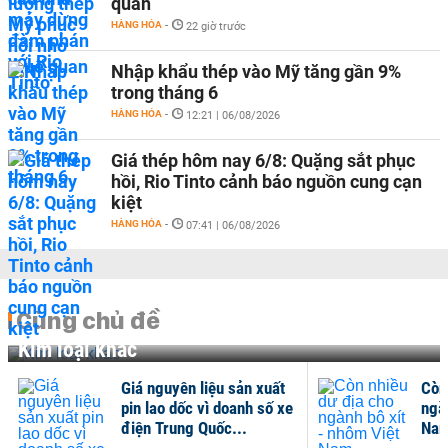
quan
HÀNG HÓA
-
22 giờ trước
Nhập khẩu thép vào Mỹ tăng gần 9%
trong tháng 6
HÀNG HÓA
-
12:21 | 06/08/2026
Giá thép hôm nay 6/8: Quặng sắt phục
hồi, Rio Tinto cảnh báo nguồn cung cạn
kiệt
HÀNG HÓA
-
07:41 | 06/08/2026
Cùng chủ đề
Kim loại khác
Giá nguyên liệu sản xuất
Còn
pin lao dốc vì doanh số xe
ngà
điện Trung Quốc...
Na