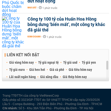
dứt hoạt động
NHÀ ĐẤT
-
1 phút trước
Công ty 100 tỷ của Huấn Hoa Hồng
bỗng dưng ‘biến mất’, một công ty khác
đã giải thể
KINH DOANH
-
1 phút trước
LIÊN KẾT NỔI BẬT
Giá vàng hôm nay
Tỷ giá ngoại tệ
Tỷ giá usd
Tỷ giá yen
Tỷ giá euro
Giá heo hơi
Giá cà phê
Giá tiêu hôm nay
Lãi suất ngân hàng
Giá xăng dầu
Giá thép hôm nay
Giá sầu riêng
Giá thịt heo
Giá gạo
Giá cao su
Best Retail Brokers
Diễn đàn đầu tư Việt Nam 2026
Trang TTĐTTH của công ty VietNewsCorp
Giấy phép số 3323/GP-TTĐT do Sở VH&TT TP.HCM cấp ngày 20/3/2026
Lầu 5 - Compa Building - 293 Điện Biên Phủ - Phường Gia Định - TP.HCM
Chi nhánh:
Số 5 - Khu 38A Trần Phú - Phường Ba Đình - TP. Hà Nội