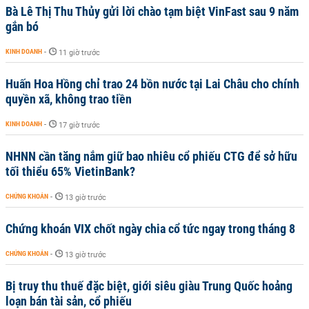
Bà Lê Thị Thu Thủy gửi lời chào tạm biệt VinFast sau 9 năm
gắn bó
KINH DOANH
-
11 giờ trước
Huấn Hoa Hồng chỉ trao 24 bồn nước tại Lai Châu cho chính
quyền xã, không trao tiền
KINH DOANH
-
17 giờ trước
NHNN cần tăng nắm giữ bao nhiêu cổ phiếu CTG để sở hữu
tối thiểu 65% VietinBank?
CHỨNG KHOÁN
-
13 giờ trước
Chứng khoán VIX chốt ngày chia cổ tức ngay trong tháng 8
CHỨNG KHOÁN
-
13 giờ trước
Bị truy thu thuế đặc biệt, giới siêu giàu Trung Quốc hoảng
loạn bán tài sản, cổ phiếu