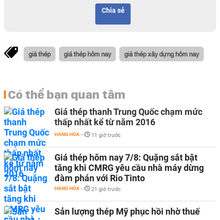
Chia sẻ
giá thép
giá thép hôm nay
giá thép xây dựng hôm nay
Có thể bạn quan tâm
Giá thép thanh Trung Quốc chạm mức
thấp nhất kể từ năm 2016
HÀNG HÓA
-
11 giờ trước
Giá thép hôm nay 7/8: Quặng sắt bật
tăng khi CMRG yêu cầu nhà máy dừng
đàm phán với Rio Tinto
HÀNG HÓA
-
21 giờ trước
Sản lượng thép Mỹ phục hồi nhờ thuế