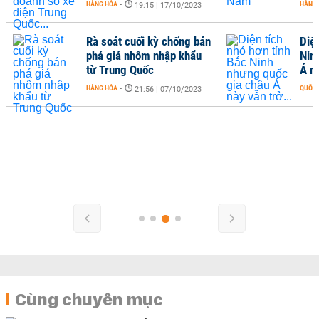
HÀNG HÓA
-
HÀNG
19:15 | 17/10/2023
Rà soát cuối kỳ chống bán
Diện
phá giá nhôm nhập khẩu
Nin
từ Trung Quốc
Á nà
HÀNG HÓA
-
QUỐC 
21:56 | 07/10/2023
Cùng chuyên mục