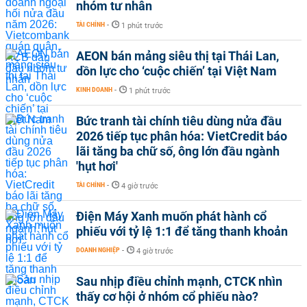
nhóm tư nhân
TÀI CHÍNH
-
1 phút trước
AEON bán mảng siêu thị tại Thái Lan,
dồn lực cho ‘cuộc chiến’ tại Việt Nam
KINH DOANH
-
1 phút trước
Bức tranh tài chính tiêu dùng nửa đầu
2026 tiếp tục phân hóa: VietCredit báo
lãi tăng ba chữ số, ông lớn đầu ngành
'hụt hơi'
TÀI CHÍNH
-
4 giờ trước
Điện Máy Xanh muốn phát hành cổ
phiếu với tỷ lệ 1:1 để tăng thanh khoản
DOANH NGHIỆP
-
4 giờ trước
Sau nhịp điều chỉnh mạnh, CTCK nhìn
thấy cơ hội ở nhóm cổ phiếu nào?