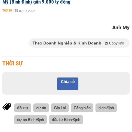
Mỹ (Bình Định) gần 9.000 tỷ đồng
THỜI SỰ
-
07-07-2022
Anh My
Theo
Doanh Nghiệp & Kinh Doanh
Copy link
THỜI SỰ
Chia sẻ
đầu tư
dự án
Gia Lai
Cảng biển
bình định
dự án Bình Định
đầu tư Bình Định