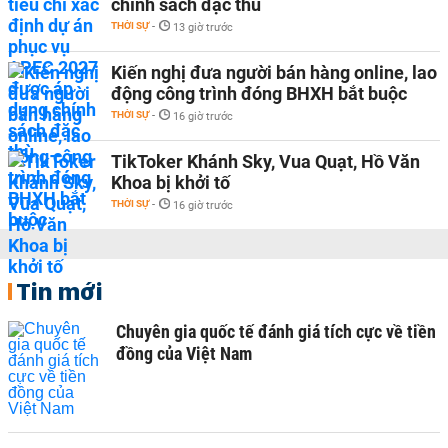
chính sách đặc thù
THỜI SỰ
-
13 giờ trước
Kiến nghị đưa người bán hàng online, lao
động công trình đóng BHXH bắt buộc
THỜI SỰ
-
16 giờ trước
TikToker Khánh Sky, Vua Quạt, Hồ Văn
Khoa bị khởi tố
THỜI SỰ
-
16 giờ trước
Tin mới
Chuyên gia quốc tế đánh giá tích cực về tiền
đồng của Việt Nam