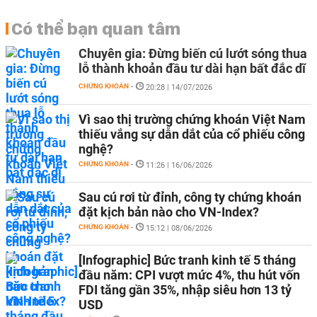
Có thể bạn quan tâm
Chuyên gia: Đừng biến cú lướt sóng thua
lỗ thành khoản đầu tư dài hạn bất đắc dĩ
CHỨNG KHOÁN
-
20:28 | 14/07/2026
Vì sao thị trường chứng khoán Việt Nam
thiếu vắng sự dẫn dắt của cổ phiếu công
nghệ?
CHỨNG KHOÁN
-
11:26 | 16/06/2026
Sau cú rơi từ đỉnh, công ty chứng khoán
đặt kịch bản nào cho VN-Index?
CHỨNG KHOÁN
-
15:12 | 08/06/2026
[Infographic] Bức tranh kinh tế 5 tháng
đầu năm: CPI vượt mức 4%, thu hút vốn
FDI tăng gần 35%, nhập siêu hơn 13 tỷ
USD