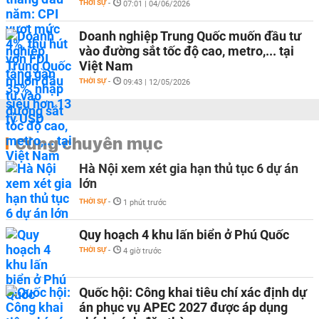
THỜI SỰ
-
07:01 | 04/06/2026
Doanh nghiệp Trung Quốc muốn đầu tư
vào đường sắt tốc độ cao, metro,... tại
Việt Nam
THỜI SỰ
-
09:43 | 12/05/2026
Cùng chuyên mục
Hà Nội xem xét gia hạn thủ tục 6 dự án
lớn
THỜI SỰ
-
1 phút trước
Quy hoạch 4 khu lấn biển ở Phú Quốc
THỜI SỰ
-
4 giờ trước
Quốc hội: Công khai tiêu chí xác định dự
án phục vụ APEC 2027 được áp dụng