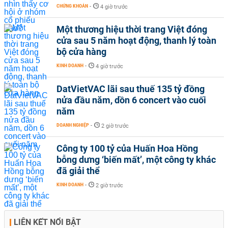
CHỨNG KHOÁN
-
4 giờ trước
Một thương hiệu thời trang Việt đóng
cửa sau 5 năm hoạt động, thanh lý toàn
bộ cửa hàng
KINH DOANH
-
4 giờ trước
DatVietVAC lãi sau thuế 135 tỷ đồng
nửa đầu năm, dồn 6 concert vào cuối
năm
DOANH NGHIỆP
-
2 giờ trước
Công ty 100 tỷ của Huấn Hoa Hồng
bỗng dưng ‘biến mất’, một công ty khác
đã giải thể
KINH DOANH
-
2 giờ trước
LIÊN KẾT NỔI BẬT