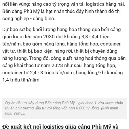
nối liên vùng; nâng cao tỷ trọng vận tải logistics hàng hải.
Bến cảng Phù Mỹ là hạt nhân thúc đẩy hình thành đô thị
công nghiệp - cảng biển.
Dự báo sơ bộ khối lượng hàng hoá thông qua bến cảng
giai đoạn đến năm 2030 đạt khoảng 3,8 - 4,4 triệu
tấn/năm, bao gồm hàng lỏng, hàng tổng hợp, container,
vật tư, thiết bị, bao kiện, hàng rời, thiết bị chuyên dùng
năng lượng. Trong đó, công suất hàng hoá thông qua bến
cảng khai thác từ năm 2028 như sau: hàng tổng hợp,
container từ 2,4 - 3 triệu tấn/năm; hàng lỏng/khí khoảng
1,4 triệu tấn/năm.
Dự án đầu tư xây dựng Bến cảng Phù Mỹ - giai đoạn 1 vừa được chấp
thuận chủ trương đầu tư với tổng vốn hơn 6.000 tỷ đồng. (Ảnh minh
hoạ:
VIMC
).
Đề xuất kết nối logistics giữa cảng Phù Mỹ và