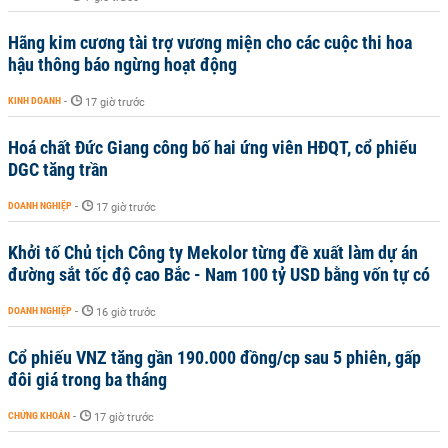
Hãng kim cương tài trợ vương miện cho các cuộc thi hoa
hậu thông báo ngừng hoạt động
KINH DOANH
-
17 giờ trước
Hoá chất Đức Giang công bố hai ứng viên HĐQT, cổ phiếu
DGC tăng trần
DOANH NGHIỆP
-
17 giờ trước
Khởi tố Chủ tịch Công ty Mekolor từng đề xuất làm dự án
đường sắt tốc độ cao Bắc - Nam 100 tỷ USD bằng vốn tự có
DOANH NGHIỆP
-
16 giờ trước
Cổ phiếu VNZ tăng gần 190.000 đồng/cp sau 5 phiên, gấp
đôi giá trong ba tháng
CHỨNG KHOÁN
-
17 giờ trước