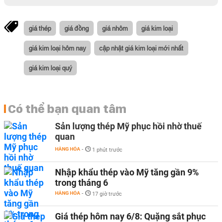
giá thép
giá đồng
giá nhôm
giá kim loại
giá kim loại hôm nay
cập nhật giá kim loại mới nhất
giá kim loại quý
Có thể bạn quan tâm
Sản lượng thép Mỹ phục hồi nhờ thuế
quan
HÀNG HÓA
-
1 phút trước
Nhập khẩu thép vào Mỹ tăng gần 9%
trong tháng 6
HÀNG HÓA
-
17 giờ trước
Giá thép hôm nay 6/8: Quặng sắt phục