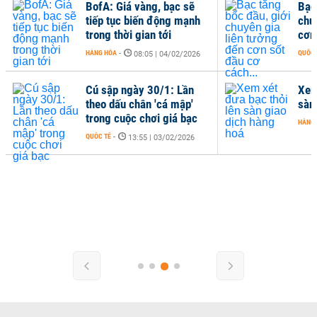
BofA: Giá vàng, bạc sẽ
Bạc
tiếp tục biến động mạnh
chu
trong thời gian tới
cơn
HÀNG HÓA
-
QUỐC 
08:05 | 04/02/2026
Cú sập ngày 30/1: Lần
Xem
theo dấu chân 'cá mập'
sàn
trong cuộc chơi giá bạc
HÀNG
QUỐC TẾ
-
13:55 | 03/02/2026