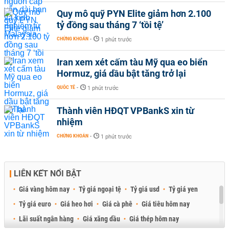
Quy mô quỹ PYN Elite giảm hơn 2.100
tỷ đồng sau tháng 7 ‘tồi tệ’
CHỨNG KHOÁN
-
1 phút trước
Iran xem xét cấm tàu Mỹ qua eo biển
Hormuz, giá dầu bật tăng trở lại
QUỐC TẾ
-
1 phút trước
Thành viên HĐQT VPBankS xin từ
nhiệm
CHỨNG KHOÁN
-
1 phút trước
LIÊN KẾT NỔI BẬT
Giá vàng hôm nay
Tỷ giá ngoại tệ
Tỷ giá usd
Tỷ giá yen
Tỷ giá euro
Giá heo hơi
Giá cà phê
Giá tiêu hôm nay
Lãi suất ngân hàng
Giá xăng dầu
Giá thép hôm nay