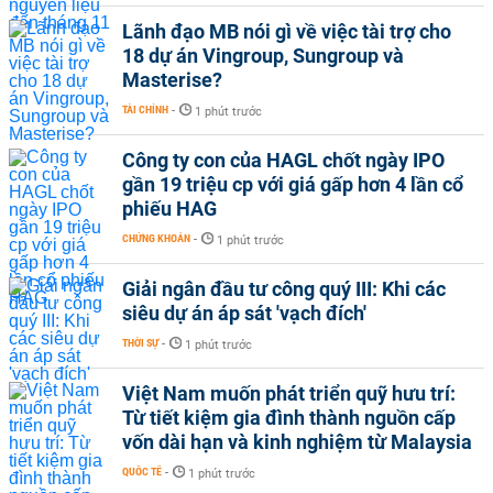
Lãnh đạo MB nói gì về việc tài trợ cho
18 dự án Vingroup, Sungroup và
Masterise?
TÀI CHÍNH
-
1 phút trước
Công ty con của HAGL chốt ngày IPO
gần 19 triệu cp với giá gấp hơn 4 lần cổ
phiếu HAG
CHỨNG KHOÁN
-
1 phút trước
Giải ngân đầu tư công quý III: Khi các
siêu dự án áp sát 'vạch đích'
THỜI SỰ
-
1 phút trước
Việt Nam muốn phát triển quỹ hưu trí:
Từ tiết kiệm gia đình thành nguồn cấp
vốn dài hạn và kinh nghiệm từ Malaysia
QUỐC TẾ
-
1 phút trước