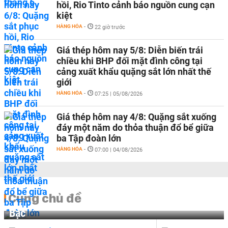
hồi, Rio Tinto cảnh báo nguồn cung cạn
kiệt
HÀNG HÓA
-
22 giờ trước
Giá thép hôm nay 5/8: Diễn biến trái
chiều khi BHP đối mặt đình công tại
cảng xuất khẩu quặng sắt lớn nhất thế
giới
HÀNG HÓA
-
07:25 | 05/08/2026
Giá thép hôm nay 4/8: Quặng sắt xuống
đáy một năm do thỏa thuận đổ bể giữa
ba Tập đoàn lớn
HÀNG HÓA
-
07:00 | 04/08/2026
Cùng chủ đề
Bạc