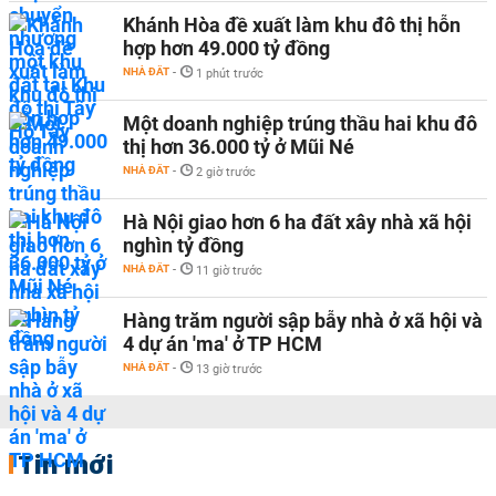
Khánh Hòa đề xuất làm khu đô thị hỗn
hợp hơn 49.000 tỷ đồng
NHÀ ĐẤT
-
1 phút trước
Một doanh nghiệp trúng thầu hai khu đô
thị hơn 36.000 tỷ ở Mũi Né
NHÀ ĐẤT
-
2 giờ trước
Hà Nội giao hơn 6 ha đất xây nhà xã hội
nghìn tỷ đồng
NHÀ ĐẤT
-
11 giờ trước
Hàng trăm người sập bẫy nhà ở xã hội và
4 dự án 'ma' ở TP HCM
NHÀ ĐẤT
-
13 giờ trước
Tin mới