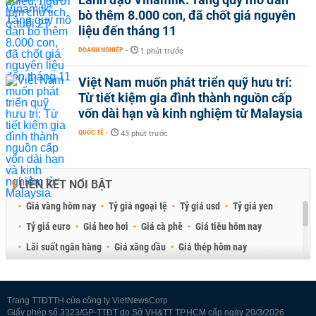
bò thêm 8.000 con, đã chốt giá nguyên
liệu đến tháng 11
DOANH NGHIỆP
-
1 phút trước
Việt Nam muốn phát triển quỹ hưu trí:
Từ tiết kiệm gia đình thành nguồn cấp
vốn dài hạn và kinh nghiệm từ Malaysia
QUỐC TẾ
-
43 phút trước
LIÊN KẾT NỔI BẬT
Giá vàng hôm nay
Tỷ giá ngoại tệ
Tỷ giá usd
Tỷ giá yen
Tỷ giá euro
Giá heo hơi
Giá cà phê
Giá tiêu hôm nay
Lãi suất ngân hàng
Giá xăng dầu
Giá thép hôm nay
Giá sầu riêng
Giá thịt heo
Giá gạo
Giá cao su
Best Retail Brokers
Diễn đàn đầu tư Việt Nam 2026
Trang TTĐTTH của công ty VietNewsCorp
Giấy phép số 3323/GP-TTĐT do Sở VH&TT TP.HCM cấp ngày 20/3/2026