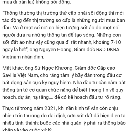
mua đi bán lại) không sôi động.
"Thông thường thị trường thứ cấp phải sôi động thì mới
tác động đến thị trường sơ cấp là những người mua ban
đầu. Và ở một số nơi có hiện tượng sốt ảo do một số
người đưa ra những thông tin để tạo sóng. Những cơn
sốt đất ảo như vậy cũng qua đi rất nhanh, khoảng 7-10
ngày là hết", ông Nguyễn Hoàng, Giám đốc R&D DKRA
Vietnam nhận định.
Mặt khác, ông Sử Ngọc Khương, Giám đốc Cấp cao
Savills Việt Nam, cho rằng tâm lý bầy đàn trong đầu cơ
bất động sản cực kỳ nguy hiểm. Nhà đầu tư cần nắm bắt
thông tin từ cơ quan chức năng để biết thong tin về quy
hoạch, dự án, hạ tầng,... để có kế hoạch đầu tư rõ ràng.
Thực tế trong năm 2021, khi nền kinh tế vẫn còn chịu
nhiều tổn thương do đại dịch, cơn sốt đất đã hiện diện tại
nhiều tỉnh, thành; buộc các nhà quản lý phải ra thông báo
khẩn và vào cuộc xử lý.