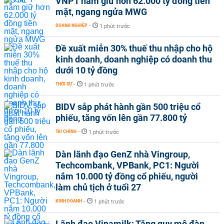
VNPT nắm giữ hơn 62.000 tỷ đồng tiền
mặt, ngang ngửa MWG
DOANH NGHIỆP
-
1 phút trước
Đề xuất miễn 30% thuế thu nhập cho hộ
kinh doanh, doanh nghiệp có doanh thu
dưới 10 tỷ đồng
THỜI SỰ
-
1 phút trước
BIDV sắp phát hành gần 500 triệu cổ
phiếu, tăng vốn lên gần 77.800 tỷ
TÀI CHÍNH
-
1 phút trước
Dàn lãnh đạo GenZ nhà Vingroup,
Techcombank, VPBank, PC1: Người
nắm 10.000 tỷ đồng cổ phiếu, người
làm chủ tịch ở tuổi 27
KINH DOANH
-
1 phút trước
Lãnh đạo Vinamilk: Tăng quy mô đàn