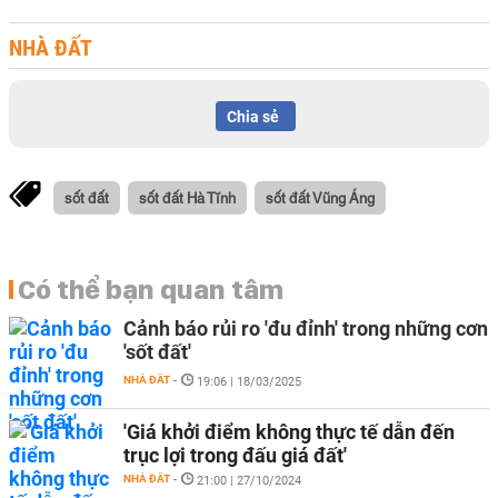
NHÀ ĐẤT
Chia sẻ
sốt đất
sốt đất Hà Tĩnh
sốt đất Vũng Áng
Có thể bạn quan tâm
Cảnh báo rủi ro 'đu đỉnh' trong những cơn
'sốt đất'
NHÀ ĐẤT
-
19:06 | 18/03/2025
'Giá khởi điểm không thực tế dẫn đến
trục lợi trong đấu giá đất'
NHÀ ĐẤT
-
21:00 | 27/10/2024