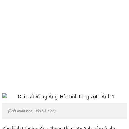
(Ảnh minh họa:
Báo Hà Tĩnh
).
Khu kinh tế Vũng Áng, thuộc thị xã Kỳ Anh, nằm ở phía