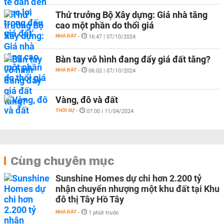
Thứ trưởng Bộ Xây dựng: Giá nhà tăng
cao một phần do thổi giá
NHÀ ĐẤT
-
16:47 | 07/10/2024
Bàn tay vô hình đang đẩy giá đất tăng?
NHÀ ĐẤT
-
06:02 | 07/10/2024
Vàng, đô và đất
THỜI SỰ
-
07:00 | 11/04/2024
Cùng chuyên mục
Sunshine Homes dự chi hơn 2.200 tỷ
nhận chuyển nhượng một khu đất tại Khu
đô thị Tây Hồ Tây
NHÀ ĐẤT
-
1 phút trước