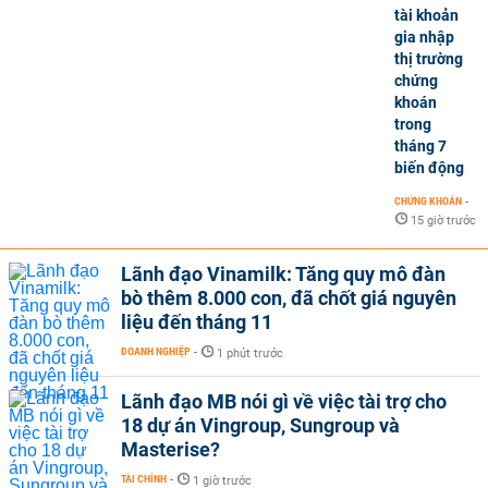
tài khoản
gia nhập
thị trường
chứng
khoán
trong
tháng 7
biến động
CHỨNG KHOÁN
-
15 giờ trước
Lãnh đạo Vinamilk: Tăng quy mô đàn
bò thêm 8.000 con, đã chốt giá nguyên
liệu đến tháng 11
DOANH NGHIỆP
-
1 phút trước
Lãnh đạo MB nói gì về việc tài trợ cho
18 dự án Vingroup, Sungroup và
Masterise?
TÀI CHÍNH
-
1 giờ trước