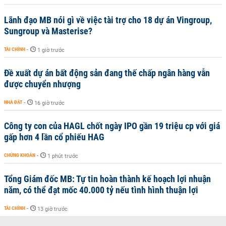
Lãnh đạo MB nói gì về việc tài trợ cho 18 dự án Vingroup,
Sungroup và Masterise?
TÀI CHÍNH
-
1 giờ trước
Đề xuất dự án bất động sản đang thế chấp ngân hàng vẫn
được chuyển nhượng
NHÀ ĐẤT
-
16 giờ trước
Công ty con của HAGL chốt ngày IPO gần 19 triệu cp với giá
gấp hơn 4 lần cổ phiếu HAG
CHỨNG KHOÁN
-
1 phút trước
Tổng Giám đốc MB: Tự tin hoàn thành kế hoạch lợi nhuận
năm, có thể đạt mốc 40.000 tỷ nếu tình hình thuận lợi
TÀI CHÍNH
-
13 giờ trước