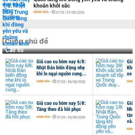
khoán khởi sắc
HÀNG HÓA
-
07:29 | 01/08/2026
Cùng chủ đề
Cao su
Giá cao su hôm nay 6/8:
Giá
Nhật Bản biến động nhẹ
Khở
khi lo ngại nguồn cung...
xe 
HÀNG HÓA
-
HÀNG
07:53 | 06/08/2026
Giá cao su hôm nay 5/8:
Giá
Tăng theo đà hồi phục
Nhậ
tăn
HÀNG HÓA
-
07:24 | 05/08/2026
và..
HÀNG