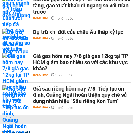
tăng, gạo xuất khẩu đi ngang so với tuần
trước
HÀNG HÓA
-
1 phút trước
Dự trữ khí đốt của châu Âu thấp kỷ lục
HÀNG HÓA
-
1 phút trước
Giá gas hôm nay 7/8 giá gas 12kg tại TP
HCM giảm bao nhiêu so với các khu vực
khác?
HÀNG HÓA
-
1 phút trước
Giá sầu riêng hôm nay 7/8: Tiếp tục ổn
định, Quảng Ngãi hoàn thiện quy chế sử
dụng nhãn hiệu "Sầu riêng Kon Tum"
HÀNG HÓA
-
1 phút trước