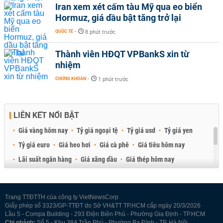
Iran xem xét cấm tàu Mỹ qua eo biển
Hormuz, giá dầu bật tăng trở lại
QUỐC TẾ
-
8 phút trước
Thành viên HĐQT VPBankS xin từ
nhiệm
CHỨNG KHOÁN
-
1 phút trước
LIÊN KẾT NỔI BẬT
Giá vàng hôm nay
Tỷ giá ngoại tệ
Tỷ giá usd
Tỷ giá yen
Tỷ giá euro
Giá heo hơi
Giá cà phê
Giá tiêu hôm nay
Lãi suất ngân hàng
Giá xăng dầu
Giá thép hôm nay
Giá sầu riêng
Giá thịt heo
Giá gạo
Giá cao su
Best Retail Brokers
Diễn đàn đầu tư Việt Nam 2026
Trang TTĐTTH của công ty VietNewsCorp
Giấy phép số 3323/GP-TTĐT do Sở VH&TT TP.HCM cấp ngày 20/3/2026
Lầu 5 - Compa Building - 293 Điện Biên Phủ - Phường Gia Định - TP.HCM
Chi nhánh:
Số 5 - Khu 38A Trần Phú - Phường Ba Đình - TP. Hà Nội