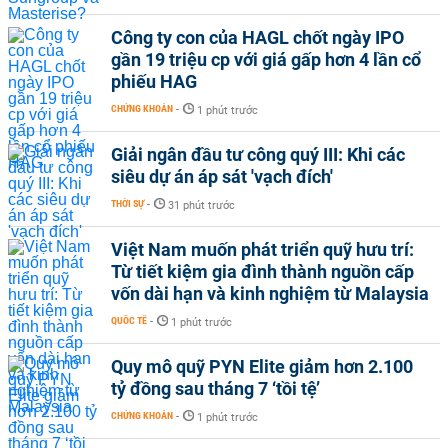
Công ty con của HAGL chốt ngày IPO
gần 19 triệu cp với giá gấp hơn 4 lần cổ
phiếu HAG
CHỨNG KHOÁN
-
1 phút trước
Giải ngân đầu tư công quý III: Khi các
siêu dự án áp sát 'vạch đích'
THỜI SỰ
-
31 phút trước
Việt Nam muốn phát triển quỹ hưu trí:
Từ tiết kiệm gia đình thành nguồn cấp
vốn dài hạn và kinh nghiệm từ Malaysia
QUỐC TẾ
-
1 phút trước
Quy mô quỹ PYN Elite giảm hơn 2.100
tỷ đồng sau tháng 7 ‘tồi tệ’
CHỨNG KHOÁN
-
1 phút trước