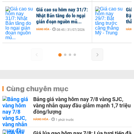
Giá cao su hôm nay 31/7:
Giá
Nhật Bản tăng do lo ngại
Bật
gián đoạn nguồn mủ...
thẳ
HÀNG HÓA
-
HÀNG
08:45 | 31/07/2026
Cùng chuyên mục
Bảng giá vàng hôm nay 7/8 vàng SJC,
vàng nhẫn quay đầu giảm mạnh 1,7 triệu
đồng/lượng
HÀNG HÓA
-
1 phút trước
Giá lúa gạo hôm nay 7/8: Lúa tươi tiếp đà