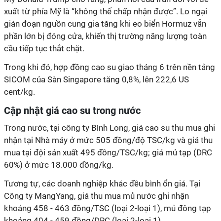
xuất từ phía Mỹ là “không thể chấp nhận được”. Lo ngại
gián đoạn nguồn cung gia tăng khi eo biển Hormuz vẫn
phần lớn bị đóng cửa, khiến thị trường năng lượng toàn
cầu tiếp tục thắt chặt.
Trong khi đó, hợp đồng cao su giao tháng 6 trên nền tảng
SICOM của Sàn Singapore tăng 0,8%, lên 222,6 US
cent/kg.
Cập nhật giá cao su trong nước
Trong nước, tại công ty Bình Long, giá cao su thu mua ghi
nhận tại Nhà máy ở mức 505 đồng/độ TSC/kg và giá thu
mua tại đội sản xuất 495 đồng/TSC/kg; giá mủ tạp (DRC
60%) ở mức 18.000 đồng/kg.
Tương tự, các doanh nghiệp khác đều bình ổn giá. Tại
Công ty MangYang, giá thu mua mủ nước ghi nhận
khoảng 458 - 463 đồng/TSC (loại 2-loại 1), mủ đông tạp
khoảng 404 - 459 đồng/DRC (loại 2-loại 1).