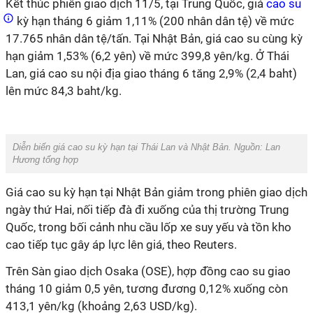
Kết thúc phiên giao dịch 11/5, tại Trung Quốc, giá
cao su
kỳ hạn tháng 6 giảm 1,11% (200 nhân dân tệ) về mức
17.765 nhân dân tệ/tấn. Tại Nhật Bản, giá cao su cùng kỳ
hạn giảm 1,53% (6,2 yên) về mức 399,8 yên/kg. Ở Thái
Lan, giá cao su nội địa giao tháng 6 tăng 2,9% (2,4 baht)
lên mức 84,3 baht/kg.
Diễn biến giá cao su kỳ hạn tại Thái Lan và Nhật Bản. Nguồn: Lan
Hương tổng hợp
Giá cao su kỳ hạn tại Nhật Bản giảm trong phiên giao dịch
ngày thứ Hai, nối tiếp đà đi xuống của thị trường Trung
Quốc, trong bối cảnh nhu cầu lốp xe suy yếu và tồn kho
cao tiếp tục gây áp lực lên giá, theo Reuters.
Trên Sàn giao dịch Osaka (OSE), hợp đồng cao su giao
tháng 10 giảm 0,5 yên, tương đương 0,12% xuống còn
413,1 yên/kg (khoảng 2,63 USD/kg).