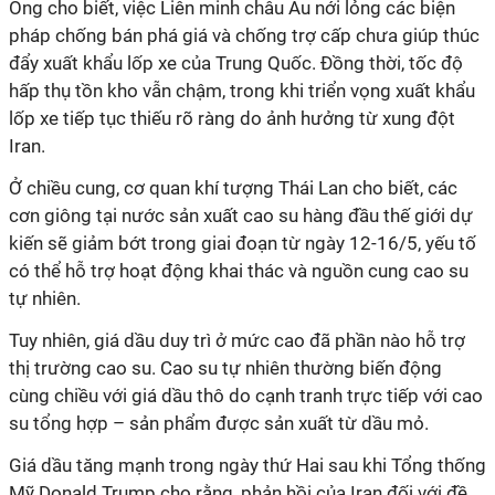
Ông cho biết, việc Liên minh châu Âu nới lỏng các biện
pháp chống bán phá giá và chống trợ cấp chưa giúp thúc
đẩy xuất khẩu lốp xe của Trung Quốc. Đồng thời, tốc độ
hấp thụ tồn kho vẫn chậm, trong khi triển vọng xuất khẩu
lốp xe tiếp tục thiếu rõ ràng do ảnh hưởng từ xung đột
Iran.
Ở chiều cung, cơ quan khí tượng Thái Lan cho biết, các
cơn giông tại nước sản xuất cao su hàng đầu thế giới dự
kiến sẽ giảm bớt trong giai đoạn từ ngày 12-16/5, yếu tố
có thể hỗ trợ hoạt động khai thác và nguồn cung cao su
tự nhiên.
Tuy nhiên, giá dầu duy trì ở mức cao đã phần nào hỗ trợ
thị trường cao su. Cao su tự nhiên thường biến động
cùng chiều với giá dầu thô do cạnh tranh trực tiếp với cao
su tổng hợp – sản phẩm được sản xuất từ dầu mỏ.
Giá dầu tăng mạnh trong ngày thứ Hai sau khi Tổng thống
Mỹ Donald Trump cho rằng, phản hồi của Iran đối với đề