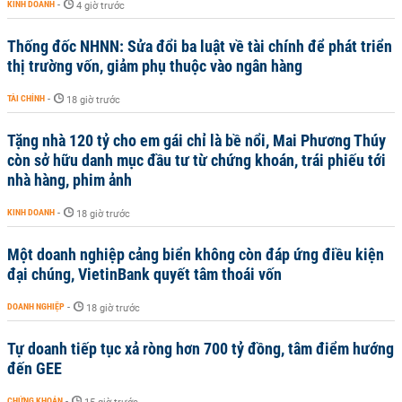
KINH DOANH
-
4 giờ trước
Thống đốc NHNN: Sửa đổi ba luật về tài chính để phát triển
thị trường vốn, giảm phụ thuộc vào ngân hàng
TÀI CHÍNH
-
18 giờ trước
Tặng nhà 120 tỷ cho em gái chỉ là bề nổi, Mai Phương Thúy
còn sở hữu danh mục đầu tư từ chứng khoán, trái phiếu tới
nhà hàng, phim ảnh
KINH DOANH
-
18 giờ trước
Một doanh nghiệp cảng biển không còn đáp ứng điều kiện
đại chúng, VietinBank quyết tâm thoái vốn
DOANH NGHIỆP
-
18 giờ trước
Tự doanh tiếp tục xả ròng hơn 700 tỷ đồng, tâm điểm hướng
đến GEE
CHỨNG KHOÁN
-