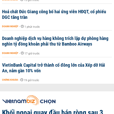
15 giờ trước
Hoá chất Đức Giang công bố hai ứng viên HĐQT, cổ phiếu
DGC tăng trần
DOANH NGHIỆP
-
1 phút trước
Doanh nghiệp dịch vụ hàng không trích lập dự phòng hàng
nghìn tỷ đồng khoản phải thu từ Bamboo Airways
DOANH NGHIỆP
-
17 giờ trước
VietinBank Capital trở thành cổ đông lớn của Xếp dỡ Hải
An, nắm gần 10% vốn
CHỨNG KHOÁN
-
19 giờ trước
Khối ngoại quay đầu bán ròng sau 3