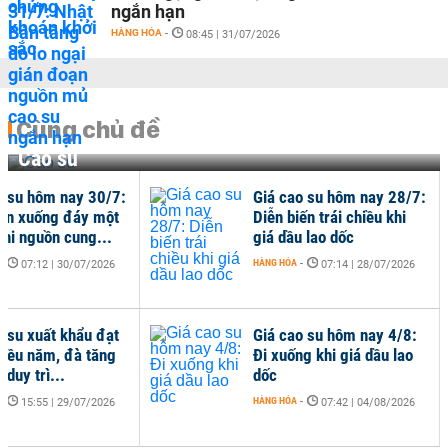
ngắn hạn
HÀNG HÓA
-
08:45 | 31/07/2026
Cùng chủ đề
Cao su
o su hôm nay 30/7:
Giá cao su hôm nay 28/7:
ản xuống đáy một
Diễn biến trái chiều khi
khi nguồn cung...
giá dầu lao dốc
-
HÀNG HÓA
-
07:12 | 30/07/2026
07:14 | 28/07/2026
o su xuất khẩu đạt
Giá cao su hôm nay 4/8:
hiều năm, đà tăng
Đi xuống khi giá dầu lao
c duy trì...
dốc
-
HÀNG HÓA
-
15:55 | 29/07/2026
07:42 | 04/08/2026