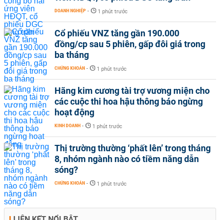
DOANH NGHIỆP
-
1 phút trước
Cổ phiếu VNZ tăng gần 190.000
đồng/cp sau 5 phiên, gấp đôi giá trong
ba tháng
CHỨNG KHOÁN
-
1 phút trước
Hãng kim cương tài trợ vương miện cho
các cuộc thi hoa hậu thông báo ngừng
hoạt động
KINH DOANH
-
1 phút trước
Thị trường thường ‘phất lên’ trong tháng
8, nhóm ngành nào có tiềm năng dẫn
sóng?
CHỨNG KHOÁN
-
1 phút trước
LIÊN KẾT NỔI BẬT