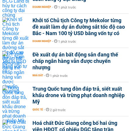
DOANH NGHIỆP
-
1 phút trước
Khởi tố Chủ tịch Công ty Mekolor từng
đề xuất làm dự án đường sắt tốc độ cao
Bắc - Nam 100 tỷ USD bằng vốn tự có
DOANH NGHIỆP
-
1 phút trước
Đề xuất dự án bất động sản đang thế
chấp ngân hàng vẫn được chuyển
nhượng
NHÀ ĐẤT
-
1 phút trước
Trung Quốc tung đòn đáp trả, siết xuất
khẩu drone và trừng phạt doanh nghiệp
Mỹ
QUỐC TẾ
-
2 giờ trước
Hoá chất Đức Giang công bố hai ứng
viên HĐQT, cổ phiếu DGC tăng trần