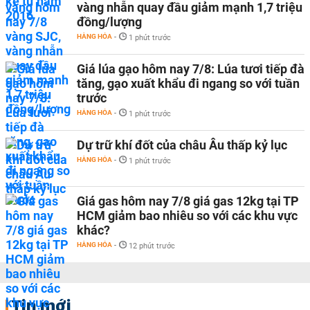
vàng nhẫn quay đầu giảm mạnh 1,7 triệu
đồng/lượng
HÀNG HÓA
-
1 phút trước
Giá lúa gạo hôm nay 7/8: Lúa tươi tiếp đà
tăng, gạo xuất khẩu đi ngang so với tuần
trước
HÀNG HÓA
-
1 phút trước
Dự trữ khí đốt của châu Âu thấp kỷ lục
HÀNG HÓA
-
1 phút trước
Giá gas hôm nay 7/8 giá gas 12kg tại TP
HCM giảm bao nhiêu so với các khu vực
khác?
HÀNG HÓA
-
12 phút trước
Tin mới