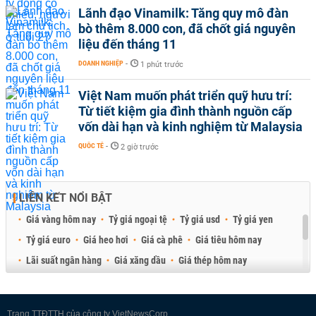
Lãnh đạo Vinamilk: Tăng quy mô đàn
bò thêm 8.000 con, đã chốt giá nguyên
liệu đến tháng 11
DOANH NGHIỆP
-
1 phút trước
Việt Nam muốn phát triển quỹ hưu trí:
Từ tiết kiệm gia đình thành nguồn cấp
vốn dài hạn và kinh nghiệm từ Malaysia
QUỐC TẾ
-
2 giờ trước
LIÊN KẾT NỔI BẬT
Giá vàng hôm nay
Tỷ giá ngoại tệ
Tỷ giá usd
Tỷ giá yen
Tỷ giá euro
Giá heo hơi
Giá cà phê
Giá tiêu hôm nay
Lãi suất ngân hàng
Giá xăng dầu
Giá thép hôm nay
Giá sầu riêng
Giá thịt heo
Giá gạo
Giá cao su
Best Retail Brokers
Diễn đàn đầu tư Việt Nam 2026
Trang TTĐTTH của công ty VietNewsCorp