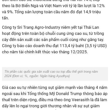
theo là Bờ Biển Ngà và Việt Nam với tỷ lệ lần lượt là 12%
và 9%. Tổng sản lượng toàn cầu năm đó đạt 14,9 triệu
tấn.
Công ty Sri Trang Agro-Industry niêm yết tại Thái Lan
hoạt động trên toàn bộ chuỗi cung ứng cao su, từ trồng
cây đến sản xuất các sản phẩm cuối cùng như găng tay.
Công ty báo cáo doanh thu đạt 113,4 tỷ baht (3,5 tỷ USD)
cho năm tài chính kết thúc vào tháng 12/2025.
Thị phần các quốc gia sản xuất cao su top đầu thế giới trong năm
2024 (Đơn vị: %, nguồn: Ngân hàng Ayudhya)
Giá cao su tự nhiên từng sụt giảm mạnh vào tháng 4 năm
ngoái sau khi Tổng thống Mỹ Donald Trump thông báo áp
thuế trên diện rộng, điều mà theo ông Veerasith là đã làm
dấy lên lo ngại trong giới thương nhân về sự sụt giảm