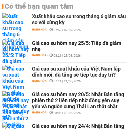
Có thể bạn quan tâm
Xuất khẩu cao su trong tháng 6 giảm sâu
so với cùng kỳ
HÀNG HÓA
-
07:52 | 07/07/2026
Giá cao su hôm nay 25/5: Tiếp đà giảm
nhẹ
HÀNG HÓA
-
08:21 | 25/05/2026
Giá cao su xuất khẩu của Việt Nam lập
đỉnh mới, đà tăng sẽ tiếp tục duy trì?
HÀNG HÓA
-
07:11 | 21/05/2026
Giá cao su hôm nay 20/5: Nhật Bản tăng
phiên thứ 2 liên tiếp nhờ đồng yên suy
yếu và nguồn cung Thái Lan thắt chặt
HÀNG HÓA
-
08:03 | 20/05/2026
Giá cao su hôm nay 24/4: Nhật Bản tăng