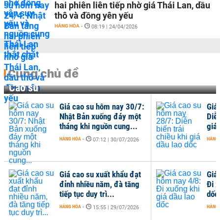
hai phiên liên tiếp nhờ giá Thái Lan, dầu
thô và đồng yên yếu
HÀNG HÓA
-
08:19 | 24/04/2026
Cùng chủ đề
Cao su
Giá cao su hôm nay 30/7:
Giá
Nhật Bản xuống đáy một
Diễn
tháng khi nguồn cung...
giá 
HÀNG HÓA
-
HÀNG
07:12 | 30/07/2026
Giá cao su xuất khẩu đạt
Giá
đỉnh nhiều năm, đà tăng
Đi x
tiếp tục duy trì...
dốc
HÀNG HÓA
-
HÀNG
15:55 | 29/07/2026