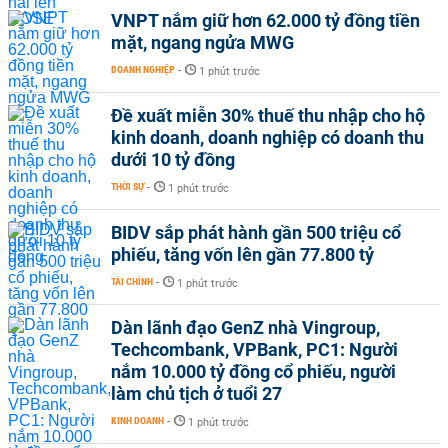
VNPT nắm giữ hơn 62.000 tỷ đồng tiền
mặt, ngang ngửa MWG
DOANH NGHIỆP
-
1 phút trước
Đề xuất miễn 30% thuế thu nhập cho hộ
kinh doanh, doanh nghiệp có doanh thu
dưới 10 tỷ đồng
THỜI SỰ
-
1 phút trước
BIDV sắp phát hành gần 500 triệu cổ
phiếu, tăng vốn lên gần 77.800 tỷ
TÀI CHÍNH
-
1 phút trước
Dàn lãnh đạo GenZ nhà Vingroup,
Techcombank, VPBank, PC1: Người
nắm 10.000 tỷ đồng cổ phiếu, người
làm chủ tịch ở tuổi 27
KINH DOANH
-
1 phút trước