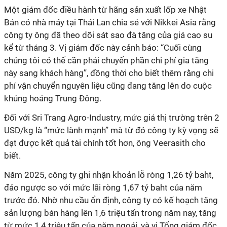
Một giám đốc điều hành từ hãng sản xuất lốp xe Nhật
Bản có nhà máy tại Thái Lan chia sẻ với Nikkei Asia rằng
công ty ông đã theo dõi sát sao đà tăng của giá cao su
kể từ tháng 3. Vị giám đốc này cảnh báo: “Cuối cùng
chúng tôi có thể cần phải chuyển phần chi phí gia tăng
này sang khách hàng”, đồng thời cho biết thêm rằng chi
phí vận chuyển nguyên liệu cũng đang tăng lên do cuộc
khủng hoảng Trung Đông.
Đối với Sri Trang Agro-Industry, mức giá thị trường trên 2
USD/kg là “mức lành mạnh” mà từ đó công ty kỳ vọng sẽ
đạt được kết quả tài chính tốt hơn, ông Veerasith cho
biết.
Năm 2025, công ty ghi nhận khoản lỗ ròng 1,26 tỷ baht,
đảo ngược so với mức lãi ròng 1,67 tỷ baht của năm
trước đó. Nhờ nhu cầu ổn định, công ty có kế hoạch tăng
sản lượng bán hàng lên 1,6 triệu tấn trong năm nay, tăng
từ mức 1,4 triệu tấn của năm ngoái, và vị Tổng giám đốc