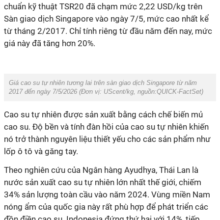
chuẩn kỹ thuật TSR20 đã chạm mức 2,22 USD/kg trên
Sàn giao dịch Singapore vào ngày 7/5, mức cao nhất kể
từ tháng 2/2017. Chỉ tính riêng từ đầu năm đến nay, mức
giá này đã tăng hơn 20%.
Giá cao su tự nhiên tương lai trên sàn giao dịch Singapore từ năm
2017 đến ngày 7/5/2026 (Đơn vị: UScent/kg, nguồn:QUICK-FactSet)
Cao su tự nhiên được sản xuất bằng cách chế biến mủ
cao su. Độ bền và tính đàn hồi của cao su tự nhiên khiến
nó trở thành nguyên liệu thiết yếu cho các sản phẩm như
lốp ô tô và găng tay.
Theo nghiên cứu của Ngân hàng Ayudhya, Thái Lan là
nước sản xuất cao su tự nhiên lớn nhất thế giới, chiếm
34% sản lượng toàn cầu vào năm 2024. Vùng miền Nam
nóng ẩm của quốc gia này rất phù hợp để phát triển các
đồn điền cao su. Indonesia đứng thứ hai với 14%, tiếp