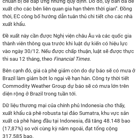
chuẩn bị để đáp ứng những quy định. Do đó, uỷ ban đã đề
xuất cho các bên liên quan gia hạn thêm thời gian”. Đồng
thời, EC công bố hướng dẫn tuân thủ chi tiết cho các nhà
xuất khẩu.
Đề xuất này cần được Nghị viện châu Âu và các quốc gia
thành viên thông qua trước khi luật dự kiến có hiệu lực
vào ngày 30/12. Nếu được chấp thuận, luật sẽ được thực
thi sau 12 tháng, theo
Financial Times
.
Bên cạnh đó, giá cà phê giảm còn do dự báo sẽ có mưa ở
Brazil làm giảm bớt lo ngại về hạn hán. Công ty thời tiết
Commodity Weather Group dự báo sẽ có mưa lớn trên
diện rộng ở Brazil trong tuần tới.
Dữ liệu thương mại của chính phủ Indonesia cho thấy,
xuất khẩu cà phê robusta tại đảo Sumatra, khu vực sản
xuất cà phê hàng đầu tại Indonesia, đã tăng 48.148 bao
(17,87%) so với cùng kỳ năm ngoái, đạt tổng cộng
317.585 bao.