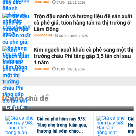
HÀNG HÓA
-
07:00 | 22/02/2026
Trộn đậu nành và hương liệu để sản xuất
cà phê giả, tuồn hàng tấn ra thị trường ở
Lâm Đồng
KINH DOANH
-
06:00 | 30/01/2026
Kim ngạch xuất khẩu cà phê sang một thị
trường châu Phi tăng gấp 3,5 lần chỉ sau
1 năm
HÀNG HÓA
-
15:00 | 29/01/2026
Cùng chủ đề
Cà phê
Giá cà phê hôm nay 9/8:
Giá
Tăng nhẹ trong tuần qua,
Hai
thương lái sớm chào...
mạn