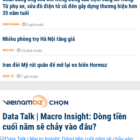
Từ phụ xe, sửa đồ điện tử cũ đến gây dựng thương hiệu hơn
35 năm tuổi
KINH DOANH
-
3 giờ trước
Nhiều phòng trọ Hà Nội tăng giá
NHÀ ĐẤT
-
13 phút trước
Iran đòi Mỹ rút quân để mở lại eo biển Hormuz
QUỐC TẾ
-
7 giờ trước
Data Talk | Macro Insight: Dòng tiền
cuối năm sẽ chảy vào đâu?