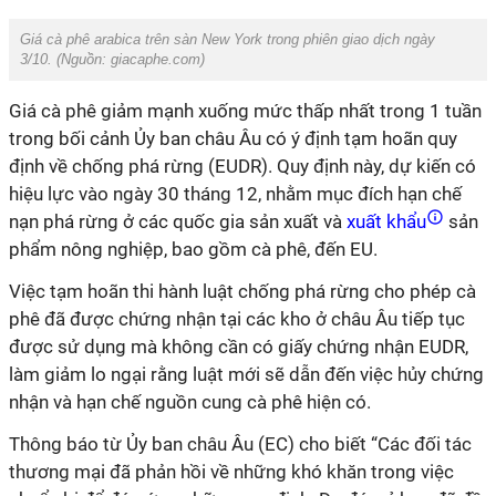
Giá cà phê arabica trên sàn New York trong phiên giao dịch ngày
3/10.
(Nguồn: giacaphe.com)
Giá cà phê giảm mạnh xuống mức thấp nhất trong 1 tuần
trong bối cảnh Ủy ban châu Âu có ý định tạm hoãn quy
định về chống phá rừng (EUDR). Quy định này, dự kiến ​​có
hiệu lực vào ngày 30 tháng 12, nhằm mục đích hạn chế
nạn phá rừng ở các quốc gia sản xuất và
xuất khẩu
sản
phẩm nông nghiệp, bao gồm cà phê, đến EU.
Việc tạm hoãn thi hành luật chống phá rừng cho phép cà
phê đã được chứng nhận tại các kho ở châu Âu tiếp tục
được sử dụng mà không cần có giấy chứng nhận EUDR,
làm giảm lo ngại rằng luật mới sẽ dẫn đến việc hủy chứng
nhận và hạn chế nguồn cung cà phê hiện có.
Thông báo từ Ủy ban châu Âu (EC) cho biết “Các đối tác
thương mại đã phản hồi về những khó khăn trong việc