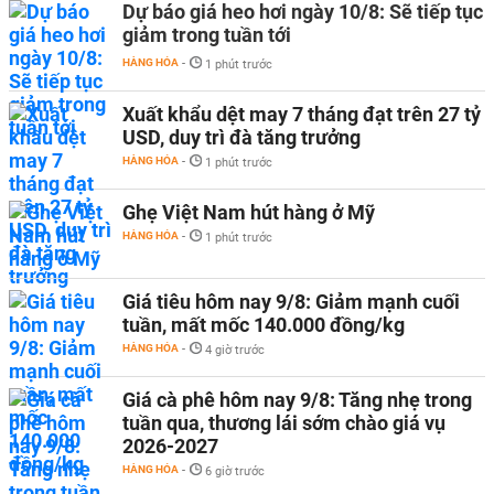
Dự báo giá heo hơi ngày 10/8: Sẽ tiếp tục
giảm trong tuần tới
HÀNG HÓA
-
1 phút trước
Xuất khẩu dệt may 7 tháng đạt trên 27 tỷ
USD, duy trì đà tăng trưởng
HÀNG HÓA
-
1 phút trước
Ghẹ Việt Nam hút hàng ở Mỹ
HÀNG HÓA
-
1 phút trước
Giá tiêu hôm nay 9/8: Giảm mạnh cuối
tuần, mất mốc 140.000 đồng/kg
HÀNG HÓA
-
4 giờ trước
Giá cà phê hôm nay 9/8: Tăng nhẹ trong
tuần qua, thương lái sớm chào giá vụ
2026-2027
HÀNG HÓA
-
6 giờ trước