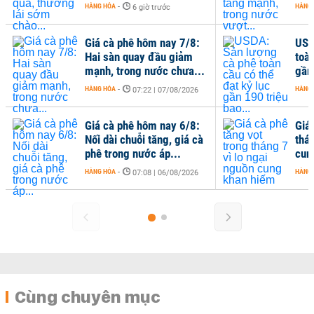
HÀNG HÓA
-
HÀNG
6 giờ trước
Giá cà phê hôm nay 7/8:
USD
Hai sàn quay đầu giảm
toàn
mạnh, trong nước chưa...
gần 
HÀNG HÓA
-
HÀNG
07:22 | 07/08/2026
Giá cà phê hôm nay 6/8:
Giá
Nối dài chuỗi tăng, giá cà
thán
phê trong nước áp...
cun
HÀNG HÓA
-
HÀNG
07:08 | 06/08/2026
Cùng chuyên mục