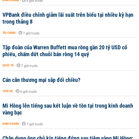
KINH DOANH
-
8 giờ trước
VPBank điều chỉnh giảm lãi suất trên biểu tại nhiều kỳ hạn
trong tháng 8
TÀI CHÍNH
-
7 giờ trước
Tập đoàn của Warren Buffett mua ròng gần 20 tỷ USD cổ
phiếu, chấm dứt chuỗi bán ròng 14 quý
QUỐC TẾ
-
7 giờ trước
Cán cân thương mại sắp đổi chiều?
THỜI SỰ
-
6 giờ trước
Mi Hồng lên tiếng sau kết luận về tồn tại trong kinh doanh
vàng bạc
KINH DOANH
-
7 giờ trước
Chân dung ông chủ kín tiếng đứng sau tiệm vàng Mi Hồng: