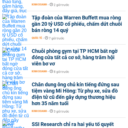
KINH DOANH
-
2 giờ trước
Tập đoàn của Warren Buffett mua ròng
gần 20 tỷ USD cổ phiếu, chấm dứt chuỗi
bán ròng 14 quý
QUỐC TẾ
-
7 giờ trước
Chuỗi phòng gym tại TP HCM bất ngờ
đóng cửa tất cả cơ sở, hàng trăm hội
viên bơ vơ
KINH DOANH
-
8 giờ trước
Chân dung ông chủ kín tiếng đứng sau
tiệm vàng Mi Hồng: Từ phụ xe, sửa đồ
điện tử cũ đến gây dựng thương hiệu
hơn 35 năm tuổi
KINH DOANH
-
3 giờ trước
SSI Research chỉ ra hai yếu tố quyết