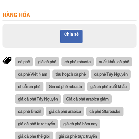
HÀNG HÓA
Chia sẻ
cà phê
giá cà phê
cà phê robusta
xuất khẩu cà phê
cà phê Việt Nam
thu hoạch cà phê
cà phê Tây Nguyên
chuỗi cà phê
Giá cà phê robusta
giá cà phê xuất khẩu
giá cà phê Tây Nguyên
Giá cà phê arabica giảm
cà phê Brazil
giá cà phê arabica
cà phê Starbucks
giá cà phê trực tuyến
giá cà phê hôm nay
giá cà phê thế giới
giá cà phê trực truyến