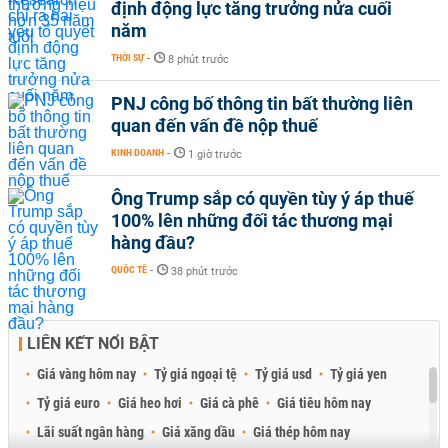
định động lực tăng trưởng nửa cuối
năm
THỜI SỰ
-
8 phút trước
PNJ công bố thông tin bất thường liên
quan đến vấn đề nộp thuế
KINH DOANH
-
1 giờ trước
Ông Trump sắp có quyền tùy ý áp thuế
100% lên những đối tác thương mại
hàng đầu?
QUỐC TẾ
-
38 phút trước
LIÊN KẾT NỔI BẬT
Giá vàng hôm nay
Tỷ giá ngoại tệ
Tỷ giá usd
Tỷ giá yen
Tỷ giá euro
Giá heo hơi
Giá cà phê
Giá tiêu hôm nay
Lãi suất ngân hàng
Giá xăng dầu
Giá thép hôm nay