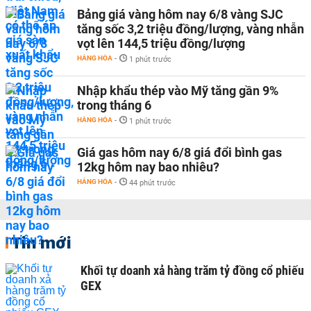
Bảng giá vàng hôm nay 6/8 vàng SJC
tăng sốc 3,2 triệu đồng/lượng, vàng nhẫn
vọt lên 144,5 triệu đồng/lượng
HÀNG HÓA
-
1 phút trước
Nhập khẩu thép vào Mỹ tăng gần 9%
trong tháng 6
HÀNG HÓA
-
1 phút trước
Giá gas hôm nay 6/8 giá đổi bình gas
12kg hôm nay bao nhiêu?
HÀNG HÓA
-
44 phút trước
Tin mới
Khối tự doanh xả hàng trăm tỷ đồng cổ phiếu
GEX