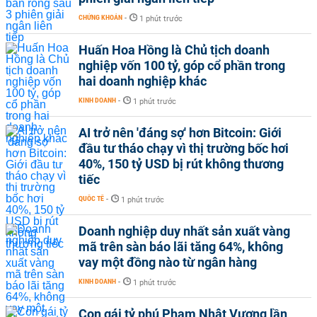
CHỨNG KHOÁN
-
1 phút trước
Huấn Hoa Hồng là Chủ tịch doanh
nghiệp vốn 100 tỷ, góp cổ phần trong
hai doanh nghiệp khác
KINH DOANH
-
1 phút trước
AI trở nên 'đáng sợ' hơn Bitcoin: Giới
đầu tư tháo chạy vì thị trường bốc hơi
40%, 150 tỷ USD bị rút không thương
tiếc
QUỐC TẾ
-
1 phút trước
Doanh nghiệp duy nhất sản xuất vàng
mã trên sàn báo lãi tăng 64%, không
vay một đồng nào từ ngân hàng
KINH DOANH
-
1 phút trước
Con gái tỷ phú Phạm Nhật Vượng lần