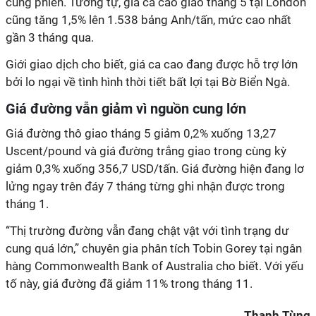
cùng phiên. Tương tự, giá ca cao giao tháng 5 tại London
cũng tăng 1,5% lên 1.538 bảng Anh/tấn, mức cao nhất
gần 3 tháng qua.
Giới giao dịch cho biết, giá ca cao đang được hỗ trợ lớn
bởi lo ngại về tình hình thời tiết bất lợi tại Bờ Biển Ngà.
Giá đường vẫn giảm vì nguồn cung lớn
Giá đường thô giao tháng 5 giảm 0,2% xuống 13,27
Uscent/pound và giá đường trắng giao trong cùng kỳ
giảm 0,3% xuống 356,7 USD/tấn. Giá đường hiện đang lơ
lửng ngay trên đáy 7 tháng từng ghi nhận được trong
tháng 1.
“Thị trường đường vẫn đang chật vật với tình trạng dư
cung quá lớn,” chuyên gia phân tích Tobin Gorey tại ngân
hàng Commonwealth Bank of Australia cho biết. Với yếu
tố này, giá đường đã giảm 11% trong tháng 11.
Thanh Tùng