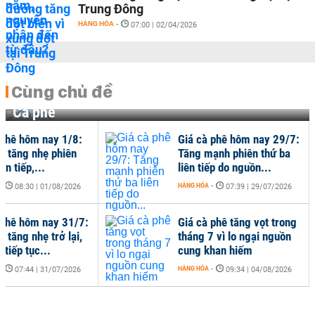
Trung Đông
HÀNG HÓA
-
07:00 | 02/04/2026
Cùng chủ đề
Cà phê
 phê hôm nay 1/8:
Giá cà phê hôm nay 29/7:
a tăng nhẹ phiên
Tăng mạnh phiên thứ ba
ên tiếp,...
liên tiếp do nguồn...
-
HÀNG HÓA
-
08:30 | 01/08/2026
07:39 | 29/07/2026
 phê hôm nay 31/7:
Giá cà phê tăng vọt trong
 tăng nhẹ trở lại,
tháng 7 vì lo ngại nguồn
 tiếp tục...
cung khan hiếm
-
HÀNG HÓA
-
07:44 | 31/07/2026
09:34 | 04/08/2026