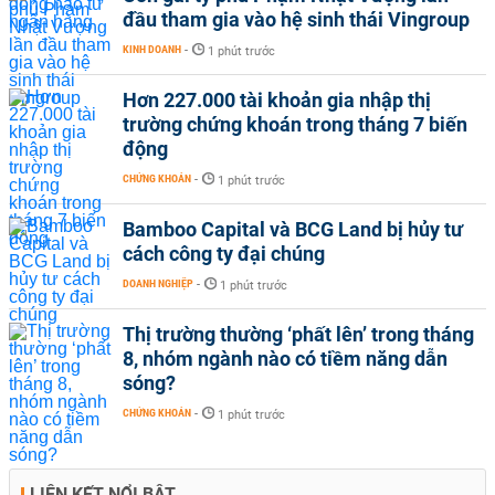
đầu tham gia vào hệ sinh thái Vingroup
KINH DOANH
-
1 phút trước
Hơn 227.000 tài khoản gia nhập thị
trường chứng khoán trong tháng 7 biến
động
CHỨNG KHOÁN
-
1 phút trước
Bamboo Capital và BCG Land bị hủy tư
cách công ty đại chúng
DOANH NGHIỆP
-
1 phút trước
Thị trường thường ‘phất lên’ trong tháng
8, nhóm ngành nào có tiềm năng dẫn
sóng?
CHỨNG KHOÁN
-
1 phút trước
LIÊN KẾT NỔI BẬT