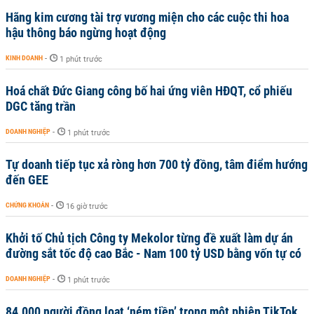
Hãng kim cương tài trợ vương miện cho các cuộc thi hoa
hậu thông báo ngừng hoạt động
KINH DOANH
-
1 phút trước
Hoá chất Đức Giang công bố hai ứng viên HĐQT, cổ phiếu
DGC tăng trần
DOANH NGHIỆP
-
1 phút trước
Tự doanh tiếp tục xả ròng hơn 700 tỷ đồng, tâm điểm hướng
đến GEE
CHỨNG KHOÁN
-
16 giờ trước
Khởi tố Chủ tịch Công ty Mekolor từng đề xuất làm dự án
đường sắt tốc độ cao Bắc - Nam 100 tỷ USD bằng vốn tự có
DOANH NGHIỆP
-
1 phút trước
84.000 người đồng loạt ‘ném tiền’ trong một phiên TikTok