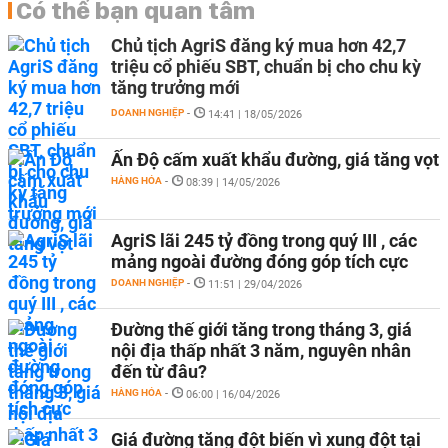
Có thể bạn quan tâm
Chủ tịch AgriS đăng ký mua hơn 42,7
triệu cổ phiếu SBT, chuẩn bị cho chu kỳ
tăng trưởng mới
DOANH NGHIỆP
-
14:41 | 18/05/2026
Ấn Độ cấm xuất khẩu đường, giá tăng vọt
HÀNG HÓA
-
08:39 | 14/05/2026
AgriS lãi 245 tỷ đồng trong quý III , các
mảng ngoài đường đóng góp tích cực
DOANH NGHIỆP
-
11:51 | 29/04/2026
Đường thế giới tăng trong tháng 3, giá
nội địa thấp nhất 3 năm, nguyên nhân
đến từ đâu?
HÀNG HÓA
-
06:00 | 16/04/2026
Giá đường tăng đột biến vì xung đột tại